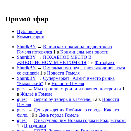
Прямой эфир
Публикации
Комментарии
ShurikBY
→
В поисках покемона подросток из
Гомеля потерялся
1
в
Криминальные новости
ShurikBY
→
ПОХАБНОЕ МЕСТО В
ЖИВОПИСНОМ М-НЕ ГОМЕЛЯ
1
в
Фотофакт
ShurikBY
→
Гомельчанам предлагают закодироваться
со скидкой
1
в
Новости Гомеля
ShurikBY
→
Супермаркет "Алми" вместо рынка
"Быховский"
1
в
Новости Гомеля
guest
→
Мы строили, строили и наконец построили
1
в
Жильё в Гомеле
guest
→
Gepard.by теперь и в Гомеле!
12
в
Новости
Гомеля
guest
→
День рождения Любимого города. Как это
было...
9
в
День города Гомель
guest
→
С наступающим Новым годом и Рождеством!
1
в
Праздники
guest
→
ЛОЕВ. Золотое кольцо Гомельщины.