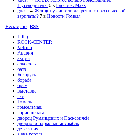
Путеводитель.
6
в
Блог им. Maks
guest
→
Женщину лишили декретных из-за высокой
зарплаты?
7
в
Новости Гомеля
Весь эфир
|
RSS
Life:)
ROCK-CENTER
Velcom
Авария
акция
алкоголь
батэ
Беларусь
борьба
брсм
выставка
гаи
Гомель
гомсельмаш
горисполком
дворец Румянцевых и Паскевичей
дворцово-парковый ансамбль
делегация
День города