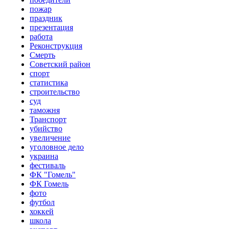
пожар
праздник
презентация
работа
Реконструкция
Смерть
Советский район
спорт
статистика
строительство
суд
таможня
Транспорт
убийство
увеличение
уголовное дело
украина
фестиваль
ФК "Гомель"
ФК Гомель
фото
футбол
хоккей
школа