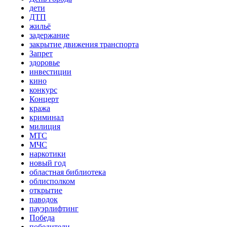
дети
ДТП
жильё
задержание
закрытие движения транспорта
Запрет
здоровье
инвестиции
кино
конкурс
Концерт
кража
криминал
милиция
МТС
МЧС
наркотики
новый год
областная библиотека
облисполком
открытие
паводок
пауэрлифтинг
Победа
победители