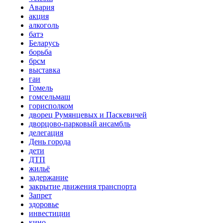
Авария
акция
алкоголь
батэ
Беларусь
борьба
брсм
выставка
гаи
Гомель
гомсельмаш
горисполком
дворец Румянцевых и Паскевичей
дворцово-парковый ансамбль
делегация
День города
дети
ДТП
жильё
задержание
закрытие движения транспорта
Запрет
здоровье
инвестиции
кино