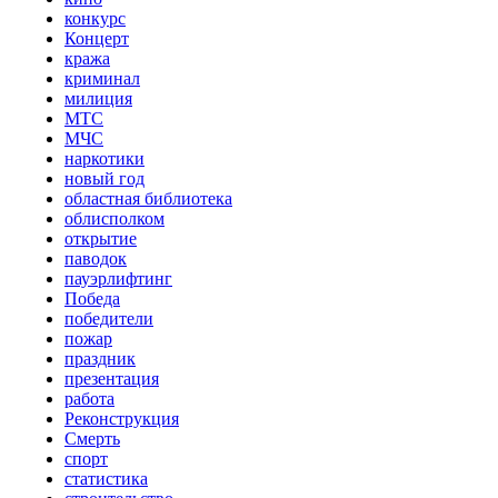
конкурс
Концерт
кража
криминал
милиция
МТС
МЧС
наркотики
новый год
областная библиотека
облисполком
открытие
паводок
пауэрлифтинг
Победа
победители
пожар
праздник
презентация
работа
Реконструкция
Смерть
спорт
статистика