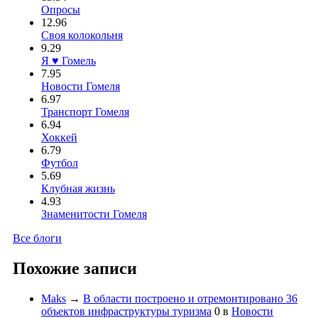
Опросы
12.96
Своя колокольня
9.29
Я ♥ Гомель
7.95
Новости Гомеля
6.97
Транспорт Гомеля
6.94
Хоккей
6.79
Футбол
5.69
Клубная жизнь
4.93
Знаменитости Гомеля
Все блоги
Похожие записи
Maks
→
В области построено и отремонтировано 36
объектов инфраструктуры туризма
0
в
Новости