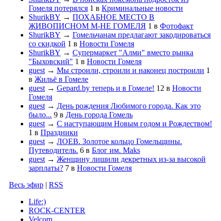
Гомеля потерялся
1
в
Криминальные новости
ShurikBY
→
ПОХАБНОЕ МЕСТО В
ЖИВОПИСНОМ М-НЕ ГОМЕЛЯ
1
в
Фотофакт
ShurikBY
→
Гомельчанам предлагают закодироваться
со скидкой
1
в
Новости Гомеля
ShurikBY
→
Супермаркет "Алми" вместо рынка
"Быховский"
1
в
Новости Гомеля
guest
→
Мы строили, строили и наконец построили
1
в
Жильё в Гомеле
guest
→
Gepard.by теперь и в Гомеле!
12
в
Новости
Гомеля
guest
→
День рождения Любимого города. Как это
было...
9
в
День города Гомель
guest
→
С наступающим Новым годом и Рождеством!
1
в
Праздники
guest
→
ЛОЕВ. Золотое кольцо Гомельщины.
Путеводитель.
6
в
Блог им. Maks
guest
→
Женщину лишили декретных из-за высокой
зарплаты?
7
в
Новости Гомеля
Весь эфир
|
RSS
Life:)
ROCK-CENTER
Velcom