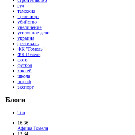
строительство
суд
таможня
Транспорт
убийство
увеличение
уголовное дело
украина
фестиваль
ФК "Гомель"
ФК Гомель
фото
футбол
хоккей
школа
штраф
экспорт
Блоги
Топ
16.36
Афиша Гомеля
13.34