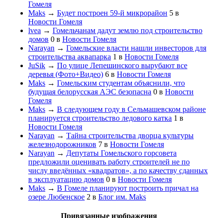
Гомеля
Maks
→
Будет построен 59-й микрорайон
5
в
Новости Гомеля
lvea
→
Гомельчанам дадут землю под строительство
домов
0
в
Новости Гомеля
Narayan
→
Гомельские власти нашли инвесторов для
строительства аквапарка
1
в
Новости Гомеля
JuSik
→
По улице Лепешинского вырубают все
деревья (Фото+Видео)
6
в
Новости Гомеля
Maks
→
Гомельским студентам объяснили, что
будущая белорусская АЭС безопасна
0
в
Новости
Гомеля
Maks
→
В следующем году в Сельмашевском районе
планируется строительство ледового катка
1
в
Новости Гомеля
Narayan
→
Тайна строительства дворца культуры
железнодорожников
7
в
Новости Гомеля
Narayan
→
Депутаты Гомельского горсовета
предложили оценивать работу строителей не по
числу введённых «квадратов», а по качеству сданных
в эксплуатацию домов
0
в
Новости Гомеля
Maks
→
В Гомеле планируют построить причал на
озере Любенское
2
в
Блог им. Maks
Привязанные изображения