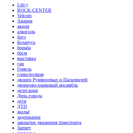
Life:)
ROCK-CENTER
Velcom
Авария
акция
алкоголь
батэ
Беларусь
борьба
брсм
выставка
гаи
Гомель
горисполком
дворец Румянцевых и Паскевичей
дворцово-парковый ансамбль
делегация
День города
дети
ДТП
жильё
задержание
закрытие движения транспорта
Запрет