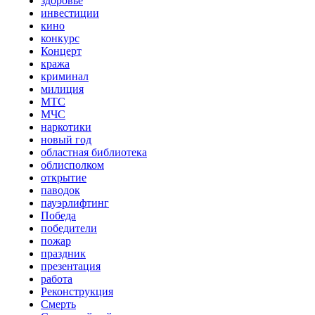
здоровье
инвестиции
кино
конкурс
Концерт
кража
криминал
милиция
МТС
МЧС
наркотики
новый год
областная библиотека
облисполком
открытие
паводок
пауэрлифтинг
Победа
победители
пожар
праздник
презентация
работа
Реконструкция
Смерть