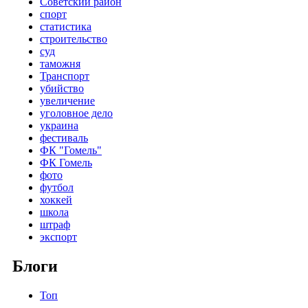
Советский район
спорт
статистика
строительство
суд
таможня
Транспорт
убийство
увеличение
уголовное дело
украина
фестиваль
ФК "Гомель"
ФК Гомель
фото
футбол
хоккей
школа
штраф
экспорт
Блоги
Топ