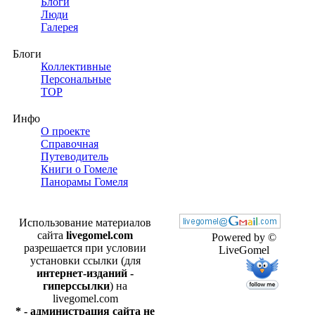
Блоги
Люди
Галерея
Блоги
Коллективные
Персональные
TOP
Инфо
О проекте
Справочная
Путеводитель
Книги о Гомеле
Панорамы Гомеля
Использование материалов
сайта
livegomel.com
Powered by ©
разрешается при условии
LiveGomel
установки ссылки (для
интернет-изданий -
гиперссылки
) на
livegomel.com
* - администрация сайта не