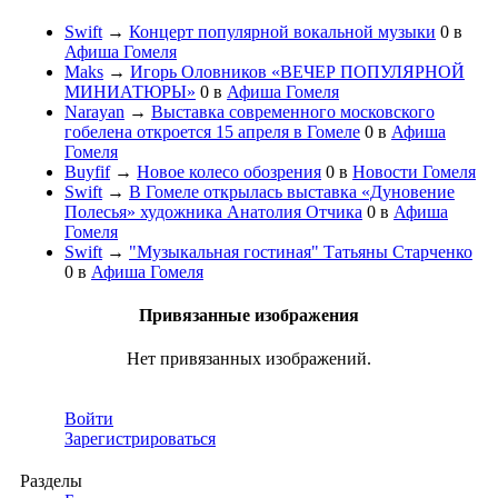
Swift
→
Концерт популярной вокальной музыки
0
в
Афиша Гомеля
Maks
→
Игорь Оловников «ВЕЧЕР ПОПУЛЯРНОЙ
МИНИАТЮРЫ»
0
в
Афиша Гомеля
Narayan
→
Выставка современного московского
гобелена откроется 15 апреля в Гомеле
0
в
Афиша
Гомеля
Buyfif
→
Новое колесо обозрения
0
в
Новости Гомеля
Swift
→
В Гомеле открылась выставка «Дуновение
Полесья» художника Анатолия Отчика
0
в
Афиша
Гомеля
Swift
→
"Музыкальная гостиная" Татьяны Старченко
0
в
Афиша Гомеля
Привязанные изображения
Нет привязанных изображений.
Войти
Зарегистрироваться
Разделы