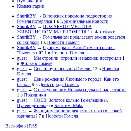
Публикации
Комментарии
ShurikBY
→
В поисках покемона подросток из
Гомеля потерялся
1
в
Криминальные новости
ShurikBY
→
ПОХАБНОЕ МЕСТО В
ЖИВОПИСНОМ М-НЕ ГОМЕЛЯ
1
в
Фотофакт
ShurikBY
→
Гомельчанам предлагают закодироваться
со скидкой
1
в
Новости Гомеля
ShurikBY
→
Супермаркет "Алми" вместо рынка
"Быховский"
1
в
Новости Гомеля
guest
→
Мы строили, строили и наконец построили
1
в
Жильё в Гомеле
guest
→
Gepard.by теперь и в Гомеле!
12
в
Новости
Гомеля
guest
→
День рождения Любимого города. Как это
было...
9
в
День города Гомель
guest
→
С наступающим Новым годом и Рождеством!
1
в
Праздники
guest
→
ЛОЕВ. Золотое кольцо Гомельщины.
Путеводитель.
6
в
Блог им. Maks
guest
→
Женщину лишили декретных из-за высокой
зарплаты?
7
в
Новости Гомеля
Весь эфир
|
RSS