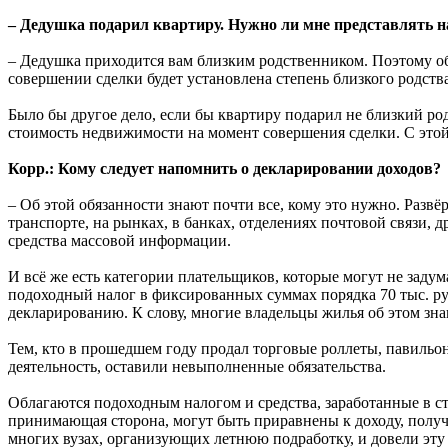
– Дедушка подарил квартиру. Нужно ли мне представлять 
– Дедушка приходится вам близким родственником. Поэтому обя
совершении сделки будет установлена степень близкого родств
Было бы другое дело, если бы квартиру подарил не близкий ро
стоимость недвижимости на момент совершения сделки. С этой
Корр.: Кому следует напомнить о декларировании доходов?
– Об этой обязанности знают почти все, кому это нужно. Раз
транспорте, на рынках, в банках, отделениях почтовой связи,
средства массовой информации.
И всё же есть категории плательщиков, которые могут не задум
подоходный налог в фиксированных суммах порядка 70 тыс. руб
декларированию. К слову, многие владельцы жилья об этом зна
Тем, кто в прошедшем году продал торговые роллеты, павиль
деятельность, оставили невыполненные обязательства.
Облагаются подоходным налогом и средства, заработанные в с
принимающая сторона, могут быть приравнены к доходу, получ
многих вузах, организующих летнюю подработку, и довели эту 