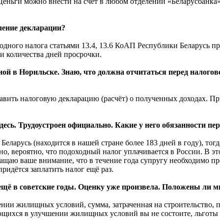
 Деньги можно внести на счёт в любом отделении «Беларусбанка
ление декларации?
одного налога статьями 13.4, 13.6 КоАП Республики Беларусь п
и количества дней просрочки.
ой в Норильске. Знаю, что должна отчитаться перед налогов
тавить налоговую декларацию (расчёт) о полученных доходах. Пр
здесь. Трудоустроен официально. Какие у него обязанности п
еларусь (находится в нашей стране более 183 дней в году), тогд
, вероятно, что подоходный налог уплачивается в России. В это
бращаю ваше внимание, что в течение года супругу необходимо п
ридётся заплатить налог ещё раз.
ещё в советские годы. Оценку уже произвела. Положены ли 
ении жилищных условий, сумма, затраченная на строительство, 
щихся в улучшении жилищных условий вы не состоите, льготы 