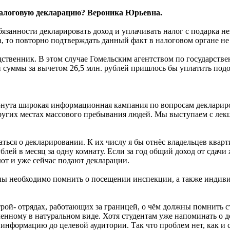
налоговую декларацию? Вероника Юрьевна.
занности декларировать доход и уплачивать налог с подарка нез
а, то повторно подтверждать данный факт в налоговом органе не
дственник. В этом случае Гомельским агентством по государств
 суммы за вычетом 26,5 млн. рублей пришлось бы уплатить подо
вёрнута широкая информационная кампания по вопросам деклари
 других местах массового пребывания людей. Мы выступаем с ле
аться о декларировании. К их числу я бы отнёс владельцев квар
лей в месяц за одну комнату. Если за год общий доход от сдачи
ют и уже сейчас подают декларации.
оны необходимо помнить о посещении инспекции, а также индив
трой- отрядах, работающих за границей, о чём должны помнить 
енному в натуральном виде. Хотя студентам уже напоминать о 
информацию до целевой аудитории. Так что проблем нет, как и с