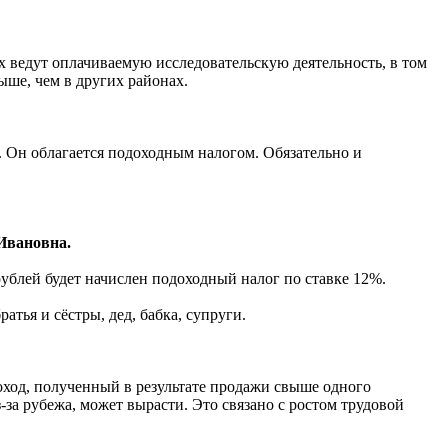
 ведут оплачиваемую исследовательскую деятельность, в том
ыше, чем в других районах.
 Он облагается подоходным нало­гом. Обязательно и
 Ивановна.
рублей будет начислен подоход­ный налог по ставке 12%.
тья и сёстры, дед, бабка, супруги.
ход, полученный в результате про­дажи свыше одного
за рубежа, может вырасти. Это связано с ростом трудовой