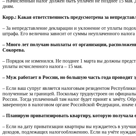
– Начисленный налог должен быть уплачен не позднее 15 мая.
дням.
Корр.: Какая ответственность предусмотрена за непредстав
– За непредставление декларации и уклонение от уплаты подох
штрафа. Его величина зависит от суммы неуплаченного налога 
– Много лет получаю выплаты от организации, расположенн
Сокорева.
– Порядок не изменился. Не позднее 1 марта вы должны предс
уплаты исчисленного налога – 15 мая.
– Муж работает в России, но большую часть года проводит 
– Если ваш супруг является налоговым резидентом Республики Б
полученные за границей. Поскольку трудоустроен он официально
России. Тогда уплаченный там налог будет принят к зачёту. О
заверенную в налоговом органе Российской Федерации, иначе п
– Планирую приватизировать квартиру, которую получала 
– Если на дату приватизации квартиры вы нуждаетесь в улучш
доходов, подлежащих налогообложению. Если на учёте нуждаю