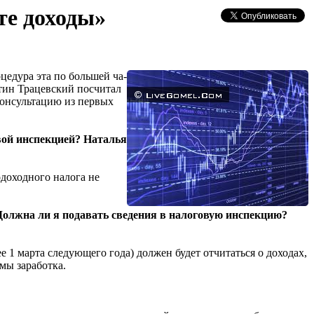
те доходы»
цедура эта по большей ча­
тин Трацевский посчитал
онсультацию из первых
овой инспекцией? Наталья
одоходного налога не
 Должна ли я подавать сведения в налоговую инспекцию?
е 1 марта следующего года) должен будет отчитаться о доходах,
мы заработка.