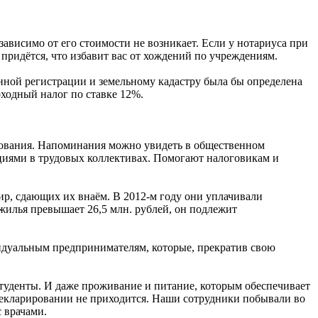
ависимо от его стоимости не возникает. Если у нотариуса при
 придётся, что избавит вас от хождений по учреждениям.
енной регистрации и земельному кадастру была бы определена
ходный налог по ставке 12%.
рования. Напоминания можно уви­деть в общественном
кциями в трудовых коллективах. Помогают налоговикам и
тир, сдающих их внаём. В 2012-м году они уплачивали
 жилья превышает 26,5 млн. рублей, он подлежит
идуальным предпринимателям, которые, прекратив свою
студенты. И даже проживание и питание, которым обеспечивает
декларировании не приходится. Наши сотрудники побывали во
 врачами.