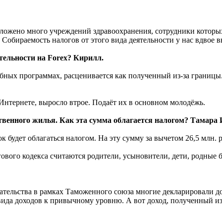
оложено много учреждений здравоохранения, сотрудники которых
Собираемость налогов от этого вида деятельности у нас вдвое в
тельности на Forex? Кирилл.
бных программах, расценивается как полученный из-за границы.
 Интернете, выросло втрое. Подаёт их в основном молодёжь.
ственного жилья. Как эта сумма облагается налогом? Тамара
ок будет облагаться налогом. На эту сумму за вычетом 26,5 млн. 
вого кодекса считаются родители, усыновители, дети, родные бра
ательства в рамках Таможенного союза многие декларировали до
ида доходов к привычному уровню. А вот доход, полученный из-