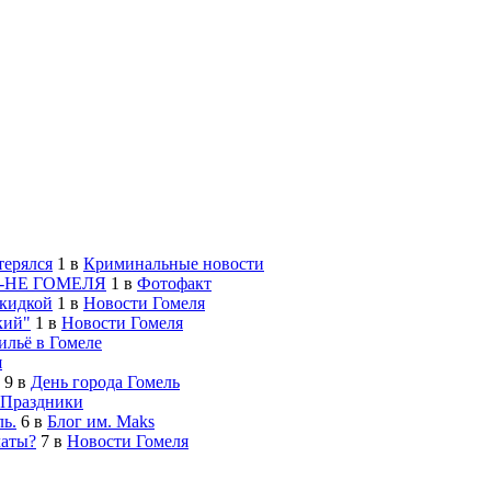
терялся
1
в
Криминальные новости
-НЕ ГОМЕЛЯ
1
в
Фотофакт
скидкой
1
в
Новости Гомеля
кий"
1
в
Новости Гомеля
льё в Гомеле
я
9
в
День города Гомель
Праздники
ь.
6
в
Блог им. Maks
латы?
7
в
Новости Гомеля