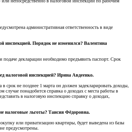
» или непосредственно в налого­вой инспекции по рабочим
редусмотрена административная ответственность в виде
ой инспекцией. Порядок не изменился? Валентина
и подаче декларации необходимо предъявить паспорт. Срок
еред налоговой инспекцией? Ирина Авдеенко.
а в срок не позднее 1 марта он должен задекларировать доходы,
м случае понадобится справка о доходах с места работы в
редставить в налоговую инспекцию справку о доходах,
мне налоговые льготы? Таисия Фёдоровна.
покупку или приватизацию квартиры, будет выведена из базы
не пред­усмотрены.