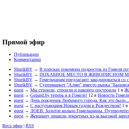
Прямой эфир
Публикации
Комментарии
ShurikBY
→
В поисках покемона подросток из Гомеля по
ShurikBY
→
ПОХАБНОЕ МЕСТО В ЖИВОПИСНОМ М
ShurikBY
→
Гомельчанам предлагают закодироваться со 
ShurikBY
→
Супермаркет "Алми" вместо рынка "Быховс
guest
→
Мы строили, строили и наконец построили
1
в
Жи
guest
→
Gepard.by теперь и в Гомеле!
12
в
Новости Гомел
guest
→
День рождения Любимого города. Как это было...
guest
→
С наступающим Новым годом и Рождеством!
1
в
guest
→
ЛОЕВ. Золотое кольцо Гомельщины. Путеводител
guest
→
Женщину лишили декретных из-за высокой зарп
Весь эфир
|
RSS