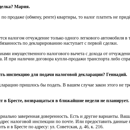
сделка? Мария.
по продаже (обмену, ренте) квартиры, то налог платить не придё
ется налогом отчуждение только одного легкового автомобиля в 
обязанность по декларированию наступает с первой сделки.
нами имущественного налогового вычета с дохода от отчуждения
. И при наличии договора купли-продажи транспорта либо справ
ить инспекцию для подачи налоговой декларации? Геннадий.
ларацию пришлось бы подать. В вашем случае закон этого не тр
т в Бресте, возвращаться в ближайшие недели не планирует.
тариально заверенная доверенность. Есть и другие варианты. Ваш
 адрес налоговой инспекции по почте. Или предоставить данные
и в Бресте по адресу: ул. Советская, д. 46, к. 216.