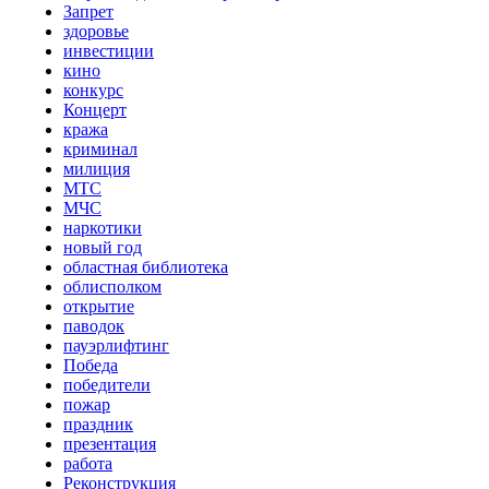
Запрет
здоровье
инвестиции
кино
конкурс
Концерт
кража
криминал
милиция
МТС
МЧС
наркотики
новый год
областная библиотека
облисполком
открытие
паводок
пауэрлифтинг
Победа
победители
пожар
праздник
презентация
работа
Реконструкция