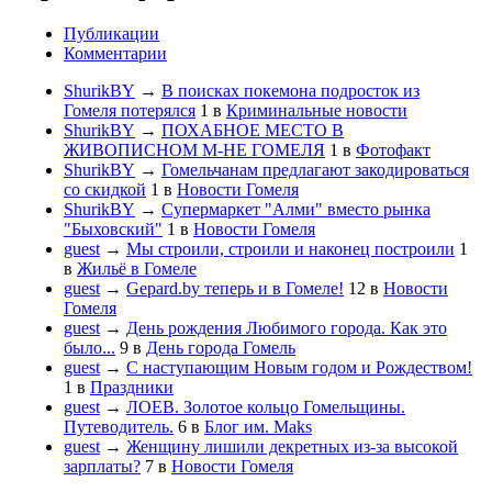
Публикации
Комментарии
ShurikBY
→
В поисках покемона подросток из
Гомеля потерялся
1
в
Криминальные новости
ShurikBY
→
ПОХАБНОЕ МЕСТО В
ЖИВОПИСНОМ М-НЕ ГОМЕЛЯ
1
в
Фотофакт
ShurikBY
→
Гомельчанам предлагают закодироваться
со скидкой
1
в
Новости Гомеля
ShurikBY
→
Супермаркет "Алми" вместо рынка
"Быховский"
1
в
Новости Гомеля
guest
→
Мы строили, строили и наконец построили
1
в
Жильё в Гомеле
guest
→
Gepard.by теперь и в Гомеле!
12
в
Новости
Гомеля
guest
→
День рождения Любимого города. Как это
было...
9
в
День города Гомель
guest
→
С наступающим Новым годом и Рождеством!
1
в
Праздники
guest
→
ЛОЕВ. Золотое кольцо Гомельщины.
Путеводитель.
6
в
Блог им. Maks
guest
→
Женщину лишили декретных из-за высокой
зарплаты?
7
в
Новости Гомеля