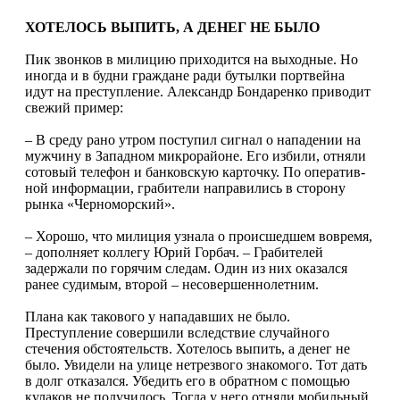
ХОТЕЛОСЬ ВЫПИТЬ, А ДЕНЕГ НЕ БЫЛО
Пик звонков в милицию приходится на выходные. Но
иногда и в будни граждане ради бутылки портвейна
идут на преступление. Александр Бондаренко приводит
свежий пример:
– В среду рано утром поступил сигнал о нападении на
мужчину в Западном микрорайоне. Его избили, отняли
сотовый телефон и банковскую карточку. По оператив­
ной информации, грабители направились в сторону
рынка «Черноморский».
– Хорошо, что милиция узнала о происшедшем вовремя,
– дополняет коллегу Юрий Горбач. – Грабителей
задержали по горячим следам. Один из них оказался
ранее судимым, второй – несовершеннолетним.
Плана как такового у нападавших не было.
Преступление совершили вследствие случайного
стечения обстоятельств. Хотелось выпить, а денег не
было. Увидели на улице нетрезвого знакомого. Тот дать
в долг отказался. Убедить его в обратном с помощью
кулаков не получилось. Тогда у него отняли мобильный