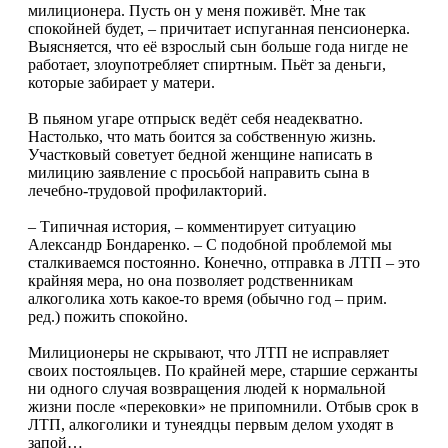
милиционера. Пусть он у меня поживёт. Мне так
спокойней будет, – причитает испуганная пенсионерка.
Выясняется, что её взрослый сын больше года нигде не
работает, злоупотребляет спиртным. Пьёт за деньги,
которые забирает у матери.
В пьяном угаре отпрыск ведёт себя неадекватно.
Настолько, что мать боится за собственную жизнь.
Участковый советует бедной женщине написать в
милицию заявление с просьбой направить сына в
лечебно-трудовой профилакторий.
– Типичная история, – комментирует ситуацию
Александр Бондаренко. – С подобной проблемой мы
сталкиваемся постоянно. Конечно, отправка в ЛТП – это
крайняя мера, но она позволяет родственникам
алкоголика хоть какое-то время (обычно год – прим.
ред.) пожить спокойно.
Милиционеры не скрывают, что ЛТП не исправляет
своих постояльцев. По крайней мере, старшие сержанты
ни одного случая возвращения людей к нормальной
жизни после «перековки» не припомнили. Отбыв срок в
ЛТП, алкоголики и тунеядцы первым делом уходят в
запой…