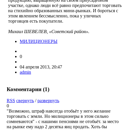
продукцию, выращенную на своём приусадебном
участке, однако люди всё равно предпочитают торговать
на стихийно образованных мини-рынках. И бороться с
этим явлением бессмысленно, пока у уличных
торговцев есть покупатели.
Михаил ШЕВЕЛЕВ, «Советский район».
МИЛИЦИОНЕРЫ
0
04 апреля 2013, 20:47
admin
Комментарии (
1
)
RSS
свернуть
/
развернуть
0
"Возможно, штраф навсегда отобьёт у него желание
торговать с земли. Но милиционеры в этом сильно
сомневаются" - с нашими пенсиями не отобьёт. за место
на рынке ему надо 2 десятка яиц продать. Хоть бы