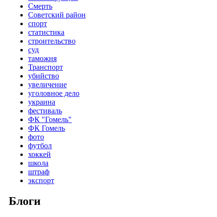
Смерть
Советский район
спорт
статистика
строительство
суд
таможня
Транспорт
убийство
увеличение
уголовное дело
украина
фестиваль
ФК "Гомель"
ФК Гомель
фото
футбол
хоккей
школа
штраф
экспорт
Блоги