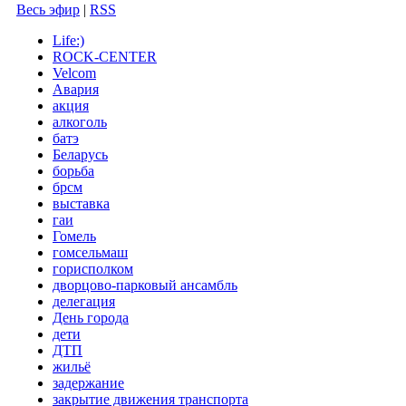
Весь эфир
|
RSS
Life:)
ROCK-CENTER
Velcom
Авария
акция
алкоголь
батэ
Беларусь
борьба
брсм
выставка
гаи
Гомель
гомсельмаш
горисполком
дворцово-парковый ансамбль
делегация
День города
дети
ДТП
жильё
задержание
закрытие движения транспорта