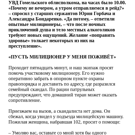
УВД Гомельского облисполкома, на часах было 10.00.
«Почему не вечером, а утром отправляемся в рейд?»
– спросил у старших сержантов Юрия Горбача и
Александра Бондаренко. «Да потому, – ответили
опыт­ные милиционеры, – что после ночных
приключений душа и тело местных алкоголиков
требуют новых ощущений. Желание «поправить
здоровье» толкает некоторых из них на
преступление».
«ПУСТЬ МИЛИЦИОНЕР У МЕНЯ ПОЖИВЁТ»
Проходит пятнадцать минут, и наш экипаж просят
помочь участковому милиционеру. Его нужно
оперативно забрать в опорном пункте охраны
правопорядка и доставить по адресу, где разразился
семейный скандал. По рации патрульных
предупреждают, что домашний тиран может оказать
сопротивление.
Приезжаем на вызов, а скандалиста нет дома. Он
сбежал, когда увидел у подъезда милицейскую машину.
Пожилая женщина, набравшая 102, просит о помощи:
– Умоляю вас, оставьте со мной хотя бы одного