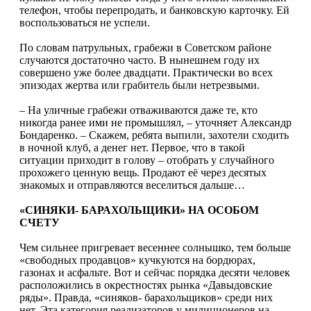
телефон, чтобы перепродать, и банковскую карточку. Ей
воспользоваться не успели.
По словам патрульных, грабежи в Советском районе
случаются достаточно часто. В нынешнем году их
совершено уже более двадцати. Практически во всех
эпизодах жертва или грабитель были нетрезвыми.
– На уличные грабежи отваживаются даже те, кто
никогда ранее ими не промышлял, – уточняет Александр
Бондаренко. – Скажем, ребята выпили, захотели схо­дить
в ночной клуб, а денег нет. Первое, что в такой
ситуации приходит в голову – отобрать у случайного
прохожего ценную вещь. Продают её через десятых
знако­мых и отправляются веселиться дальше…
«СИНЯКИ- БАРАХОЛЬЩИКИ» НА ОСОБОМ
СЧЕТУ
Чем сильнее пригревает весеннее солнышко, тем больше
«свободных продавцов» кучкуются на бордюрах,
газонах и асфальте. Вот и сейчас порядка десяти человек
расположились в окрестностях рынка «Давыдовские
ряды». Правда, «синяков- барахольщиков» среди них
нет. Эта категория реализаторов у милици­онеров на