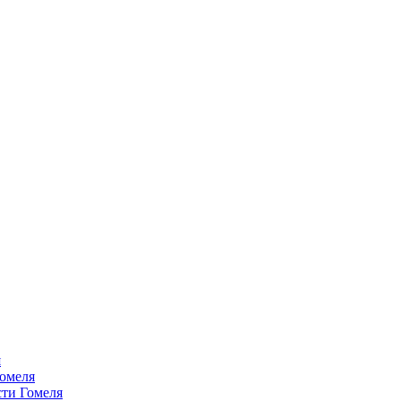
я
омеля
ти Гомеля