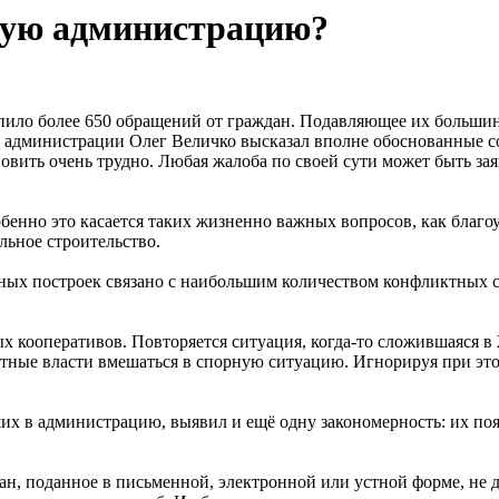
ную администрацию?
упило более 650 обращений от граждан. Подавляющее их больши
ной администрации Олег Величко высказал вполне обоснованные с
овить очень трудно. Любая жалоба по своей сути может быть зая
обенно это касается таких жизненно важных вопросов, как благо
ьное строительство.
ных построек связано с наибольшим количеством конфликтных с
х кооперативов. Повторяется ситуация, когда-то сложившаяся 
стные власти вмешаться в спорную ситуацию. Игнорируя при эт
их в администрацию, выявил и ещё одну закономерность: их по
ан, поданное в письменной, электронной или устной форме, не д