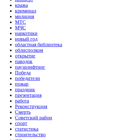
кража
криминал
милиция
МТС
МЧС
наркотики
новый год
областная библиотека
облисполком
открытие
паводок
пауэрлифтинг
Победа
победители
пожар
праздник
презентация
работа
Реконструкция
Смерть
Советский район
спорт
статистика
строительство