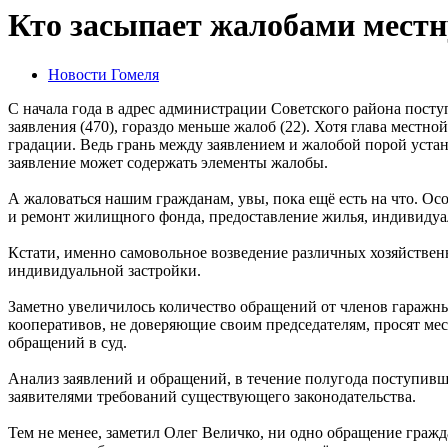
Кто засыпает жалобами мест
Новости Гомеля
С начала года в адрес администрации Советского района пост
заявления (470), гораздо меньше жалоб (22). Хотя глава мест
градации. Ведь грань между заявлением и жалобой порой устан
заявление может содержать элементы жалобы.
А жаловаться нашим гражданам, увы, пока ещё есть на что. Ос
и ремонт жилищного фонда, предоставление жилья, индивидуал
Кстати, именно самовольное возведение различных хозяйствен
индивидуальной застройки.
Заметно увеличилось количество обращений от членов гаражны
кооперативов, не доверяющие своим председателям, просят ме
обращений в суд.
Анализ заявлений и обращений, в течение полугода поступивш
заявителями требований существующего законодательства.
Тем не менее, заметил Олег Величко, ни одно обращение гражд