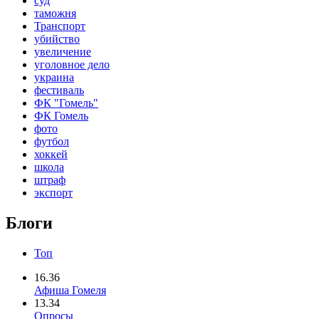
суд
таможня
Транспорт
убийство
увеличение
уголовное дело
украина
фестиваль
ФК "Гомель"
ФК Гомель
фото
футбол
хоккей
школа
штраф
экспорт
Блоги
Топ
16.36
Афиша Гомеля
13.34
Опросы