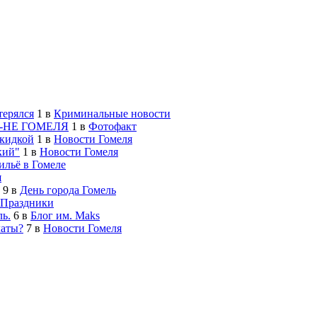
терялся
1
в
Криминальные новости
-НЕ ГОМЕЛЯ
1
в
Фотофакт
скидкой
1
в
Новости Гомеля
кий"
1
в
Новости Гомеля
льё в Гомеле
я
9
в
День города Гомель
Праздники
ь.
6
в
Блог им. Maks
латы?
7
в
Новости Гомеля