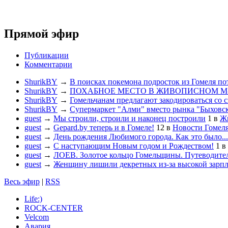
Прямой эфир
Публикации
Комментарии
ShurikBY
→
В поисках покемона подросток из Гомеля по
ShurikBY
→
ПОХАБНОЕ МЕСТО В ЖИВОПИСНОМ М
ShurikBY
→
Гомельчанам предлагают закодироваться со 
ShurikBY
→
Супермаркет "Алми" вместо рынка "Быховс
guest
→
Мы строили, строили и наконец построили
1
в
Жи
guest
→
Gepard.by теперь и в Гомеле!
12
в
Новости Гомел
guest
→
День рождения Любимого города. Как это было...
guest
→
С наступающим Новым годом и Рождеством!
1
в
guest
→
ЛОЕВ. Золотое кольцо Гомельщины. Путеводител
guest
→
Женщину лишили декретных из-за высокой зарп
Весь эфир
|
RSS
Life:)
ROCK-CENTER
Velcom
Авария