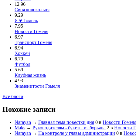
12.96
Своя колокольня
9.29
Я ♥ Гомель
7.95
Новости Гомеля
6.97
Транспорт Гомеля
6.94
Хоккей
6.79
Футбол
5.69
Клубная жизнь
4.93
Знаменитости Гомеля
Все блоги
Похожие записи
Narayan
→
Главная тема повестки дня
0
в
Новости Гомел
Maks
→
Руководителям - букеты из бурьяна
2
в
Новости Г
Narayan
→
На контроле у главы администрации
0
в
Новос