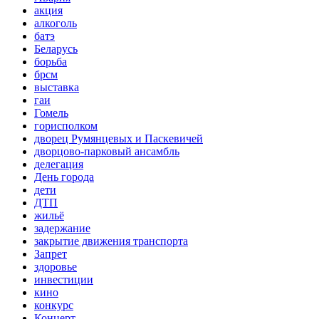
акция
алкоголь
батэ
Беларусь
борьба
брсм
выставка
гаи
Гомель
горисполком
дворец Румянцевых и Паскевичей
дворцово-парковый ансамбль
делегация
День города
дети
ДТП
жильё
задержание
закрытие движения транспорта
Запрет
здоровье
инвестиции
кино
конкурс
Концерт