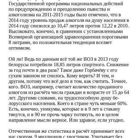
Государственной программы нацио­нальных действий
по предупреждению и преодо­лению пьянства и
алкоголизма на 2011-2015 го­ды было отмечено, что в
2014 году уровень про­даж алкоголя на душу населения в
2014 году сни­зился до 10,47 литров против 12,22 в 2010.
Высо­ковато, конечно, в сравнении с установленными
Всемирной организацией здравоохранения поро­говыми
8 литрами, но положительная тенденция вселяет
оптимизм.
Ой ли! Ведь по данным всё той же ВОЗ в 2013 году
белорусы потребили 18,85 литров спиртно­го. Снижение
за год почти в два раза? Такое да­же Горбачёву с его
сухим законом не снилось. Ко­му верить? И тем, и
другим, потому что всё де­ло в том, как считать. Точнее,
кого. ВОЗ, напри­мер, считает количество проданного
алкоголя из расчёта числа граждан в возрасте от 15 до 64
лет. Другими словами, на трудоспособную душу бе­
лорусского населения. Коего в стране чуть мень­ше 60%.
Есть, конечно, уникумы, которые и в 9 лет к стакану
тянутся, и в 90 не прочь чарку по­тянуть, но в целом
направление мысли верное. Или здравое, если угодно.
Отечественная же статистика в расчёт прини­мает всех
нас скопом, 9 миллионов с хвостиком. Учитывает без