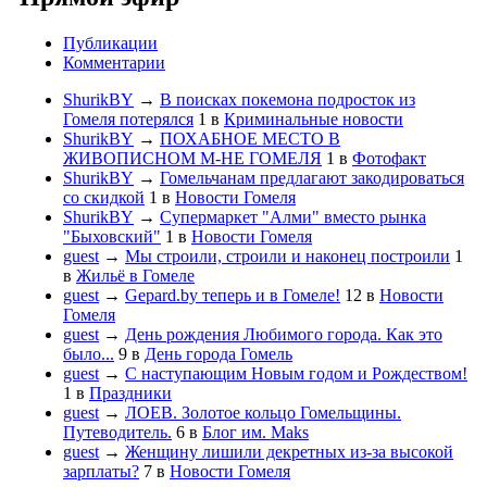
Публикации
Комментарии
ShurikBY
→
В поисках покемона подросток из
Гомеля потерялся
1
в
Криминальные новости
ShurikBY
→
ПОХАБНОЕ МЕСТО В
ЖИВОПИСНОМ М-НЕ ГОМЕЛЯ
1
в
Фотофакт
ShurikBY
→
Гомельчанам предлагают закодироваться
со скидкой
1
в
Новости Гомеля
ShurikBY
→
Супермаркет "Алми" вместо рынка
"Быховский"
1
в
Новости Гомеля
guest
→
Мы строили, строили и наконец построили
1
в
Жильё в Гомеле
guest
→
Gepard.by теперь и в Гомеле!
12
в
Новости
Гомеля
guest
→
День рождения Любимого города. Как это
было...
9
в
День города Гомель
guest
→
С наступающим Новым годом и Рождеством!
1
в
Праздники
guest
→
ЛОЕВ. Золотое кольцо Гомельщины.
Путеводитель.
6
в
Блог им. Maks
guest
→
Женщину лишили декретных из-за высокой
зарплаты?
7
в
Новости Гомеля