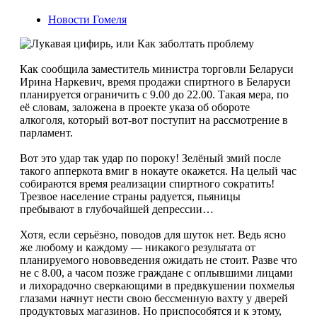
Новости Гомеля
Как сообщила заместитель министра торговли Беларуси
Ирина Наркевич, время продажи спирт­ного в Беларуси
планируется ограничить с 9.00 до 22.00. Такая мера, по
её словам, заложена в про­екте указа об обороте
алкоголя, который вот-вот поступит на рассмотрение в
парламент.
Вот это удар так удар по пороку! Зелёный змий после
такого апперкота вмиг в нокауте окажет­ся. На целый час
собираются время реализации спиртного сократить!
Трезвое население страны радуется, пьяницы
пребывают в глубочайшей де­прессии…
Хотя, если серьёзно, поводов для шуток нет. Ведь ясно
же любому и каждому — никакого ре­зультата от
планируемого нововведения ожидать не стоит. Разве что
не с 8.00, а часом позже граж­дане с оплывшими лицами
и лихорадочно свер­кающими в предвкушении похмелья
глазами нач­нут нести свою бессменную вахту у дверей
про­дуктовых магазинов. Но приспособятся и к это­му,