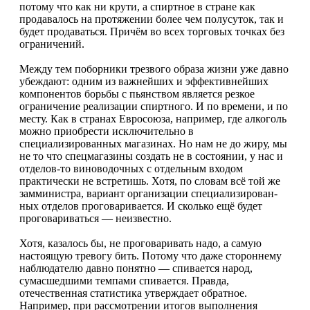
потому что как ни крути, а спиртное в стране как
продавалось на протяжении более чем полу­суток, так и
будет продаваться. Причём во всех торговых точках без
ограничений.
Между тем поборники трезвого образа жизни уже давно
убеждают: одним из важнейших и эф­фективнейших
компонентов борьбы с пьянством является резкое
ограничение реализации спирт­ного. И по времени, и по
месту. Как в странах Ев­росоюза, например, где алкоголь
можно приобре­сти исключительно в
специализированных мага­зинах. Но нам не до жиру, мы
не то что спецмага­зины создать не в состоянии, у нас и
отделов-то виноводочных с отдельным входом
практически не встретишь. Хотя, по словам всё той же
замми­нистра, вариант организации специализирован­
ных отделов проговаривается. И сколько ещё бу­дет
проговариваться — неизвестно.
Хотя, казалось бы, не проговаривать надо, а са­мую
настоящую тревогу бить. Потому что даже стороннему
наблюдателю давно понятно — спи­вается народ,
сумасшедшими темпами спивает­ся. Правда,
отечественная статистика утвержда­ет обратное.
Например, при рассмотрении итогов выполнения