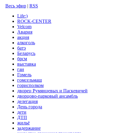
Весь эфир
|
RSS
Life:)
ROCK-CENTER
Velcom
Авария
акция
алкоголь
батэ
Беларусь
брсм
выставка
гаи
Гомель
гомсельмаш
горисполком
дворец Румянцевых и Паскевичей
дворцово-парковый ансамбль
делегация
День города
дети
ДТП
жильё
задержание