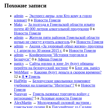
Похожие записи
admin
→
Экспресс-меры, или Кто кому в горло
вливает
0
в
Новости Гомеля
Maks
→
За полгода в Гомельской области изъято
почти 40 000 литров алкогольной продукции
0
в
Новости Гомеля
admin
→
Жители пяти районов Гомельской области
ночью не смогут купить алкоголь
0
в
Новости Гомеля
admin
→
Акция «За здоровый образ жизни» продлена
с 1 апреля по 30 июня 2015 г.
0
в
Новости Гомеля
admin
→
Конференция "История торговли в
Беларуси"
0
в
Афиша Гомеля
panics
→
Сайты юрлиц в зоне .by будут обязаны
перейти на белорусский хостинг
0
в
Блог им. panics
WebMast
→
Какими будут деньги в скором времени?
12
в
Я ♥ Гомель
HallWin
→
Белорусские школьники поменяют
учебники на планшеты "Интеграл"?
6
в
Новости
Гомеля
Narayan
→
Гомель развязал торговую войну с
регионами?
5
в
Деловые новости Гомеля
AlexMartin
→
Молодежный силовой экстрим -
гомельские силачи
0
в
Пауэлифтинг vs Силачи