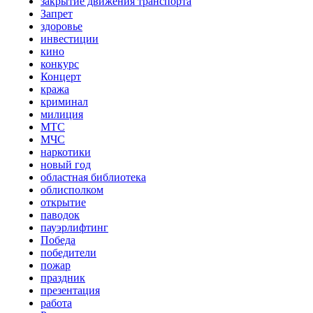
закрытие движения транспорта
Запрет
здоровье
инвестиции
кино
конкурс
Концерт
кража
криминал
милиция
МТС
МЧС
наркотики
новый год
областная библиотека
облисполком
открытие
паводок
пауэрлифтинг
Победа
победители
пожар
праздник
презентация
работа