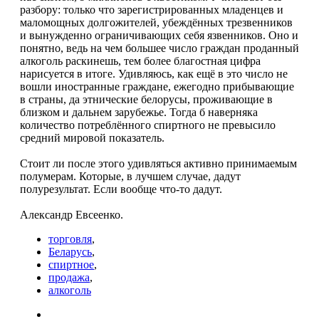
разбору: только что зарегистри­рованных младенцев и
маломощных долгожи­телей, убеждённых трезвенников
и вынужденно ограничивающих себя язвенников. Оно и
понят­но, ведь на чем большее число граждан продан­ный
алкоголь раскинешь, тем более благостная цифра
нарисуется в итоге. Удивляюсь, как ещё в это число не
вошли иностранные граждане, еже­годно прибывающие
в страны, да этнические бе­лорусы, проживающие в
близком и дальнем за­рубежье. Тогда б наверняка
количество потре­блённого спиртного не превысило
средний ми­ровой показатель.
Стоит ли после этого удивляться активно при­нимаемым
полумерам. Которые, в лучшем случае, дадут
полурезультат. Если вообще что-то дадут.
Александр Евсеенко.
торговля
,
Беларусь
,
спиртное
,
продажа
,
алкоголь