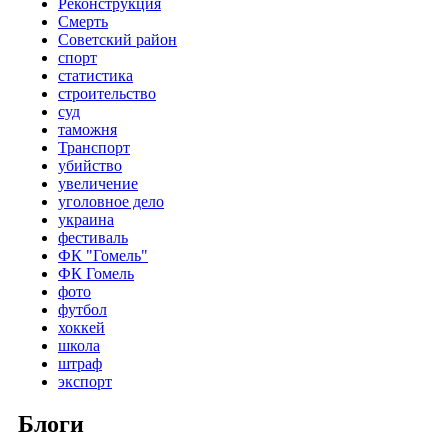
Реконструкция
Смерть
Советский район
спорт
статистика
строительство
суд
таможня
Транспорт
убийство
увеличение
уголовное дело
украина
фестиваль
ФК "Гомель"
ФК Гомель
фото
футбол
хоккей
школа
штраф
экспорт
Блоги