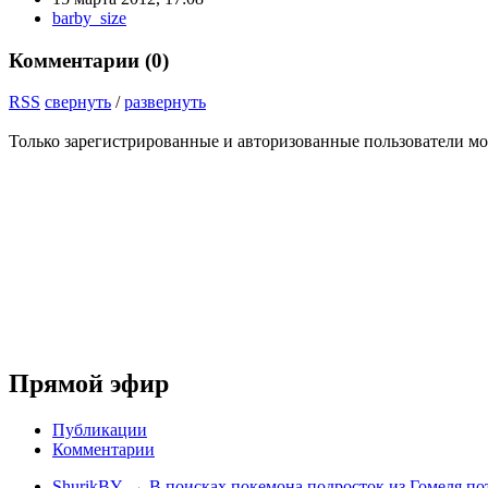
barby_size
Комментарии (
0
)
RSS
свернуть
/
развернуть
Только зарегистрированные и авторизованные пользователи мо
Прямой эфир
Публикации
Комментарии
ShurikBY
→
В поисках покемона подросток из Гомеля по