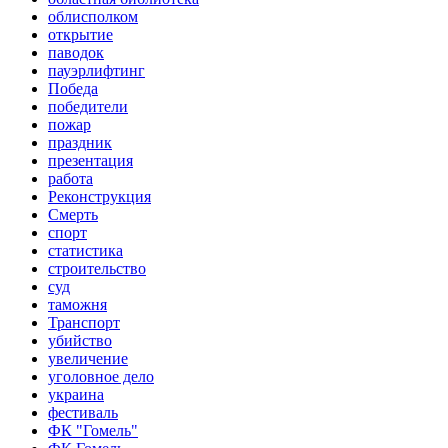
облисполком
открытие
паводок
пауэрлифтинг
Победа
победители
пожар
праздник
презентация
работа
Реконструкция
Смерть
спорт
статистика
строительство
суд
таможня
Транспорт
убийство
увеличение
уголовное дело
украина
фестиваль
ФК "Гомель"