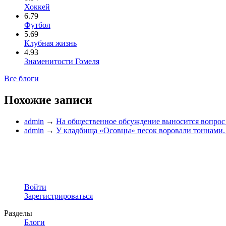
Хоккей
6.79
Футбол
5.69
Клубная жизнь
4.93
Знаменитости Гомеля
Все блоги
Похожие записи
admin
→
На общественное обсуждение выносится вопрос 
admin
→
У кладбища «Осовцы» песок воровали тоннами.
Войти
Зарегистрироваться
Разделы
Блоги