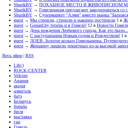
ShurikBY
→
ПОХАБНОЕ МЕСТО В ЖИВОПИСНОМ М
ShurikBY
→
Гомельчанам предлагают закодироваться со 
ShurikBY
→
Супермаркет "Алми" вместо рынка "Быховс
guest
→
Мы строили, строили и наконец построили
1
в
Жи
guest
→
Gepard.by теперь и в Гомеле!
12
в
Новости Гомел
guest
→
День рождения Любимого города. Как это было...
guest
→
С наступающим Новым годом и Рождеством!
1
в
guest
→
ЛОЕВ. Золотое кольцо Гомельщины. Путеводител
guest
→
Женщину лишили декретных из-за высокой зарп
Весь эфир
|
RSS
Life:)
ROCK-CENTER
Velcom
Авария
акция
алкоголь
батэ
Беларусь
борьба
брсм
выставка
гаи
Гомель