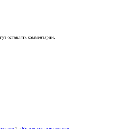
гут оставлять комментарии.
терялся
1
в
Криминальные новости