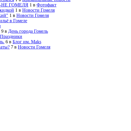
-НЕ ГОМЕЛЯ
1
в
Фотофакт
скидкой
1
в
Новости Гомеля
кий"
1
в
Новости Гомеля
льё в Гомеле
я
9
в
День города Гомель
Праздники
ь.
6
в
Блог им. Maks
латы?
7
в
Новости Гомеля