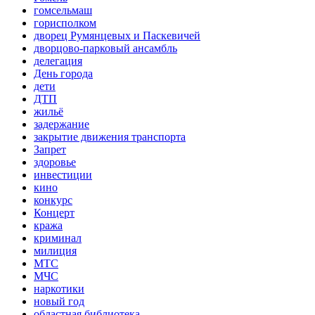
гомсельмаш
горисполком
дворец Румянцевых и Паскевичей
дворцово-парковый ансамбль
делегация
День города
дети
ДТП
жильё
задержание
закрытие движения транспорта
Запрет
здоровье
инвестиции
кино
конкурс
Концерт
кража
криминал
милиция
МТС
МЧС
наркотики
новый год
областная библиотека