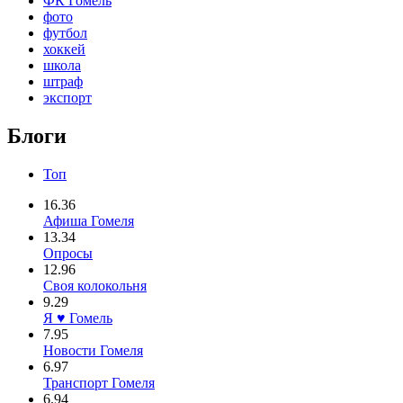
ФК Гомель
фото
футбол
хоккей
школа
штраф
экспорт
Блоги
Топ
16.36
Афиша Гомеля
13.34
Опросы
12.96
Своя колокольня
9.29
Я ♥ Гомель
7.95
Новости Гомеля
6.97
Транспорт Гомеля
6.94