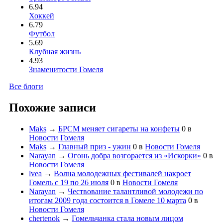
6.94
Хоккей
6.79
Футбол
5.69
Клубная жизнь
4.93
Знаменитости Гомеля
Все блоги
Похожие записи
Maks
→
БРСМ меняет сигареты на конфеты
0
в
Новости Гомеля
Maks
→
Главный приз - ужин
0
в
Новости Гомеля
Narayan
→
Огонь добра возгорается из «Искорки»
0
в
Новости Гомеля
lvea
→
Волна молодежных фестивалей накроет
Гомель с 19 по 26 июля
0
в
Новости Гомеля
Narayan
→
Чествование талантливой молодежи по
итогам 2009 года состоится в Гомеле 10 марта
0
в
Новости Гомеля
chertenok
→
Гомельчанка стала новым лицом