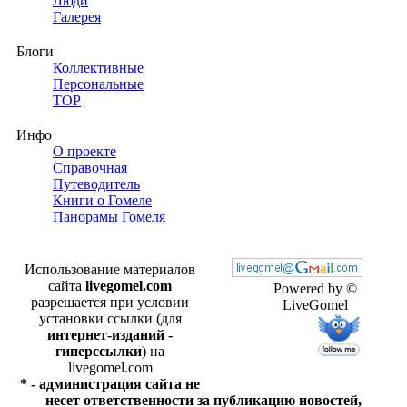
Люди
Галерея
Блоги
Коллективные
Персональные
TOP
Инфо
О проекте
Справочная
Путеводитель
Книги о Гомеле
Панорамы Гомеля
Использование материалов
сайта
livegomel.com
Powered by ©
разрешается при условии
LiveGomel
установки ссылки (для
интернет-изданий -
гиперссылки
) на
livegomel.com
* - администрация сайта не
несет ответственности за публикацию новостей,