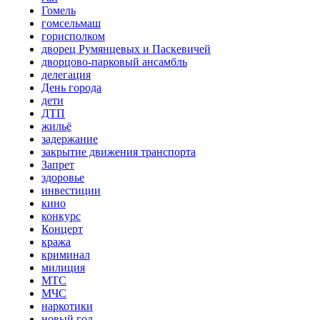
Гомель
гомсельмаш
горисполком
дворец Румянцевых и Паскевичей
дворцово-парковый ансамбль
делегация
День города
дети
ДТП
жильё
задержание
закрытие движения транспорта
Запрет
здоровье
инвестиции
кино
конкурс
Концерт
кража
криминал
милиция
МТС
МЧС
наркотики
новый год