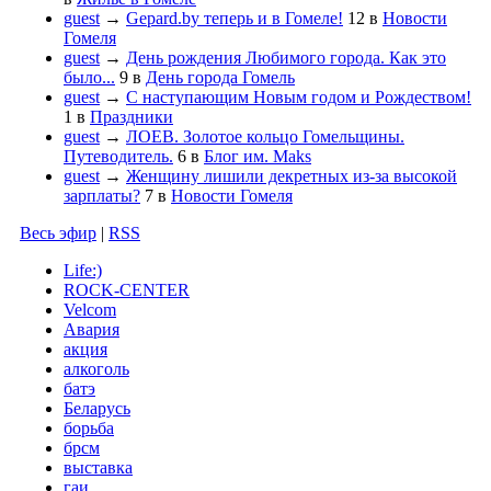
guest
→
Gepard.by теперь и в Гомеле!
12
в
Новости
Гомеля
guest
→
День рождения Любимого города. Как это
было...
9
в
День города Гомель
guest
→
С наступающим Новым годом и Рождеством!
1
в
Праздники
guest
→
ЛОЕВ. Золотое кольцо Гомельщины.
Путеводитель.
6
в
Блог им. Maks
guest
→
Женщину лишили декретных из-за высокой
зарплаты?
7
в
Новости Гомеля
Весь эфир
|
RSS
Life:)
ROCK-CENTER
Velcom
Авария
акция
алкоголь
батэ
Беларусь
борьба
брсм
выставка
гаи