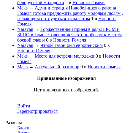
белорусской молодежи
2
в
Новости Гомеля
Maks
→
Администрация Новобелицкого района
Гомеля готова предложить работу молодым людям ,
желающим потрудиться этим летом
1
в
Новости
Гомеля
Narayan
→
Торжественный прием в ряды БРСМ и
БРПО в Гомеле завершился автопробегом к местам
боевой славы
0
в
Новости Гомеля
Narayan
→
Чтобы газон был европейским
0
в
Новости Гомеля
Maks
→
Место для встречи молодежи
0
в
Новости
Гомеля
Maks
→
Актуальный разговор
0
в
Новости Гомеля
Привязанные изображения
Нет привязанных изображений.
Войти
Зарегистрироваться
Разделы
Блоги