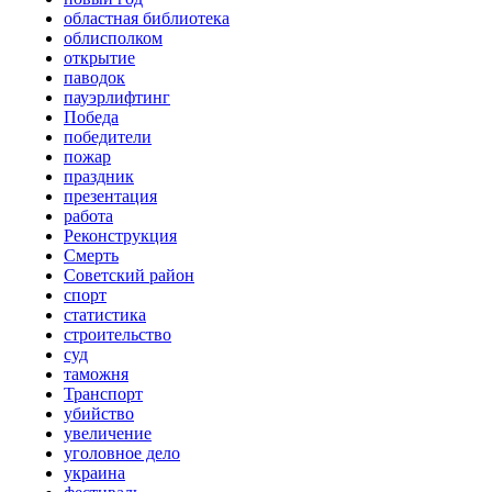
областная библиотека
облисполком
открытие
паводок
пауэрлифтинг
Победа
победители
пожар
праздник
презентация
работа
Реконструкция
Смерть
Советский район
спорт
статистика
строительство
суд
таможня
Транспорт
убийство
увеличение
уголовное дело
украина