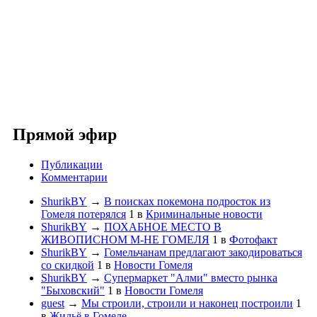
Прямой эфир
Публикации
Комментарии
ShurikBY
→
В поисках покемона подросток из
Гомеля потерялся
1
в
Криминальные новости
ShurikBY
→
ПОХАБНОЕ МЕСТО В
ЖИВОПИСНОМ М-НЕ ГОМЕЛЯ
1
в
Фотофакт
ShurikBY
→
Гомельчанам предлагают закодироваться
со скидкой
1
в
Новости Гомеля
ShurikBY
→
Супермаркет "Алми" вместо рынка
"Быховский"
1
в
Новости Гомеля
guest
→
Мы строили, строили и наконец построили
1
в
Жильё в Гомеле