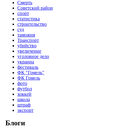
Смерть
Советский район
спорт
статистика
строительство
суд
таможня
Транспорт
убийство
увеличение
уголовное дело
украина
фестиваль
ФК "Гомель"
ФК Гомель
фото
футбол
хоккей
школа
штраф
экспорт
Блоги