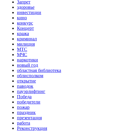
Запрет
здоровье
инвестиции
кино
конкурс
Концерт
кража
криминал
милиция
МТС
МЧС
наркотики
новый год
областная библиотека
облисполком
открытие
паводок
пауэрлифтинг
Победа
победители
пожар
праздник
презентация
работа
Реконструкция