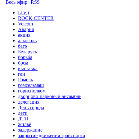
Весь эфир
|
RSS
Life:)
ROCK-CENTER
Velcom
Авария
акция
алкоголь
батэ
Беларусь
борьба
брсм
выставка
гаи
Гомель
гомсельмаш
горисполком
дворцово-парковый ансамбль
делегация
День города
дети
ДТП
жильё
задержание
закрытие движения транспорта