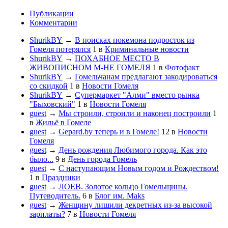
Публикации
Комментарии
ShurikBY
→
В поисках покемона подросток из
Гомеля потерялся
1
в
Криминальные новости
ShurikBY
→
ПОХАБНОЕ МЕСТО В
ЖИВОПИСНОМ М-НЕ ГОМЕЛЯ
1
в
Фотофакт
ShurikBY
→
Гомельчанам предлагают закодироваться
со скидкой
1
в
Новости Гомеля
ShurikBY
→
Супермаркет "Алми" вместо рынка
"Быховский"
1
в
Новости Гомеля
guest
→
Мы строили, строили и наконец построили
1
в
Жильё в Гомеле
guest
→
Gepard.by теперь и в Гомеле!
12
в
Новости
Гомеля
guest
→
День рождения Любимого города. Как это
было...
9
в
День города Гомель
guest
→
С наступающим Новым годом и Рождеством!
1
в
Праздники
guest
→
ЛОЕВ. Золотое кольцо Гомельщины.
Путеводитель.
6
в
Блог им. Maks
guest
→
Женщину лишили декретных из-за высокой
зарплаты?
7
в
Новости Гомеля