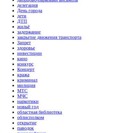
делегация
День города
дети
ДТП
жильё
задержание
закрытие движения транспорта
Запрет
здоровье
инвестиции
кино
конкурс
Концерт
кража
криминал
милиция
МТС
МЧС
наркотики
новый год
областная библиотека
облисполком
открытие
паводок