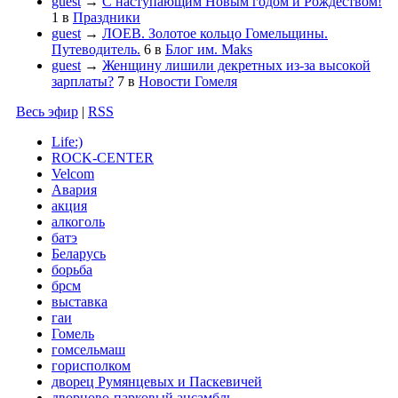
guest
→
С наступающим Новым годом и Рождеством!
1
в
Праздники
guest
→
ЛОЕВ. Золотое кольцо Гомельщины.
Путеводитель.
6
в
Блог им. Maks
guest
→
Женщину лишили декретных из-за высокой
зарплаты?
7
в
Новости Гомеля
Весь эфир
|
RSS
Life:)
ROCK-CENTER
Velcom
Авария
акция
алкоголь
батэ
Беларусь
борьба
брсм
выставка
гаи
Гомель
гомсельмаш
горисполком
дворец Румянцевых и Паскевичей
дворцово-парковый ансамбль