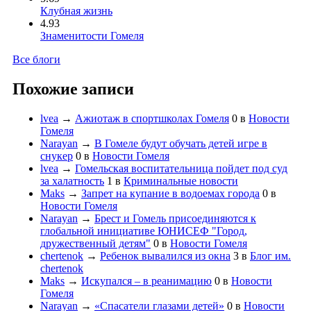
Клубная жизнь
4.93
Знаменитости Гомеля
Все блоги
Похожие записи
lvea
→
Ажиотаж в спортшколах Гомеля
0
в
Новости
Гомеля
Narayan
→
В Гомеле будут обучать детей игре в
снукер
0
в
Новости Гомеля
lvea
→
Гомельская воспитательница пойдет под суд
за халатность
1
в
Криминальные новости
Maks
→
Запрет на купание в водоемах города
0
в
Новости Гомеля
Narayan
→
Брест и Гомель присоединяются к
глобальной инициативе ЮНИСЕФ "Город,
дружественный детям"
0
в
Новости Гомеля
chertenok
→
Ребенок вывалился из окна
3
в
Блог им.
chertenok
Maks
→
Искупался – в реанимацию
0
в
Новости
Гомеля
Narayan
→
«Спасатели глазами детей»
0
в
Новости