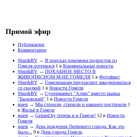
Прямой эфир
Публикации
Комментарии
ShurikBY
→
В поисках покемона подросток из
Гомеля потерялся
1
в
Криминальные новости
ShurikBY
→
ПОХАБНОЕ МЕСТО В
ЖИВОПИСНОМ М-НЕ ГОМЕЛЯ
1
в
Фотофакт
ShurikBY
→
Гомельчанам предлагают закодироваться
со скидкой
1
в
Новости Гомеля
ShurikBY
→
Супермаркет "Алми" вместо рынка
"Быховский"
1
в
Новости Гомеля
guest
→
Мы строили, строили и наконец построили
1
в
Жильё в Гомеле
guest
→
Gepard.by теперь и в Гомеле!
12
в
Новости
Гомеля
guest
→
День рождения Любимого города. Как это
было...
9
в
День города Гомель