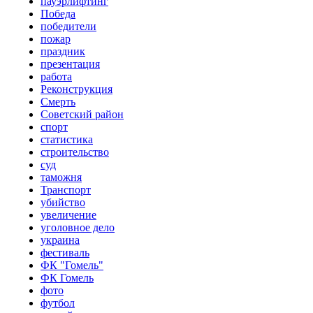
пауэрлифтинг
Победа
победители
пожар
праздник
презентация
работа
Реконструкция
Смерть
Советский район
спорт
статистика
строительство
суд
таможня
Транспорт
убийство
увеличение
уголовное дело
украина
фестиваль
ФК "Гомель"
ФК Гомель
фото
футбол