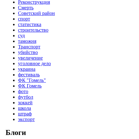
Реконструкция
Смерть
Советский район
спорт
статистика
строительство
суд
таможня
Транспорт
убийство
увеличение
уголовное дело
украина
фестиваль
ФК "Гомель"
ФК Гомель
фото
футбол
хоккей
школа
штраф
экспорт
Блоги