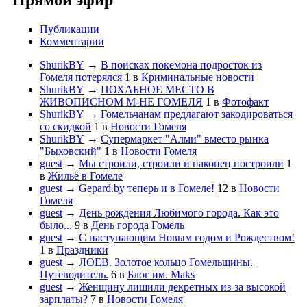
Прямой эфир
Публикации
Комментарии
ShurikBY
→
В поисках покемона подросток из
Гомеля потерялся
1
в
Криминальные новости
ShurikBY
→
ПОХАБНОЕ МЕСТО В
ЖИВОПИСНОМ М-НЕ ГОМЕЛЯ
1
в
Фотофакт
ShurikBY
→
Гомельчанам предлагают закодироваться
со скидкой
1
в
Новости Гомеля
ShurikBY
→
Супермаркет "Алми" вместо рынка
"Быховский"
1
в
Новости Гомеля
guest
→
Мы строили, строили и наконец построили
1
в
Жильё в Гомеле
guest
→
Gepard.by теперь и в Гомеле!
12
в
Новости
Гомеля
guest
→
День рождения Любимого города. Как это
было...
9
в
День города Гомель
guest
→
С наступающим Новым годом и Рождеством!
1
в
Праздники
guest
→
ЛОЕВ. Золотое кольцо Гомельщины.
Путеводитель.
6
в
Блог им. Maks
guest
→
Женщину лишили декретных из-за высокой
зарплаты?
7
в
Новости Гомеля