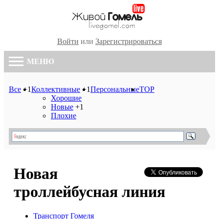
Войти
или
Зарегистрироваться
МЕНЮ
Все
+1
Коллективные
+1
Персональные
TOP
Хорошие
Новые
+1
Плохие
Новая
троллейбусная линия
Транспорт Гомеля