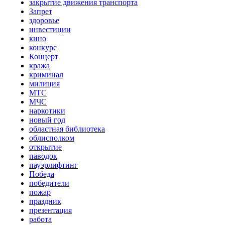
закрытие движения транспорта
Запрет
здоровье
инвестиции
кино
конкурс
Концерт
кража
криминал
милиция
МТС
МЧС
наркотики
новый год
областная библиотека
облисполком
открытие
паводок
пауэрлифтинг
Победа
победители
пожар
праздник
презентация
работа