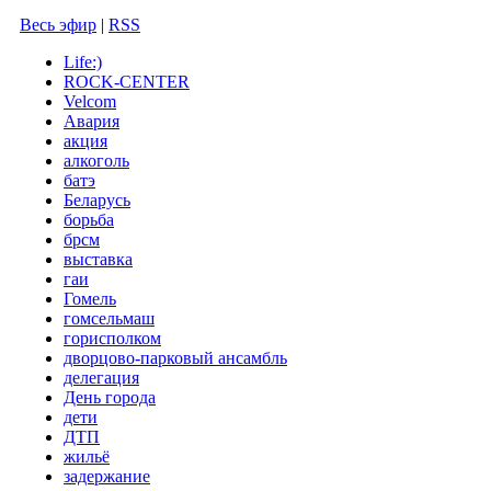
Весь эфир
|
RSS
Life:)
ROCK-CENTER
Velcom
Авария
акция
алкоголь
батэ
Беларусь
борьба
брсм
выставка
гаи
Гомель
гомсельмаш
горисполком
дворцово-парковый ансамбль
делегация
День города
дети
ДТП
жильё
задержание