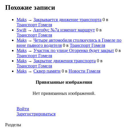
Похожие записи
Maks
→
Закрывается движение транспорта
0
в
Транспорт Гомеля
Swift
→
Автобус №7а изменит маршрут
0
в
Транспорт Гомеля
Maks
→
Четыре автомобиля столкнулись в Гомеле по
вине пьяного водителя
0
в
Транспорт Гомеля
Maks
→
Участок по улице Огоренко будет закрыт
0
в
Транспорт Гомеля
Maks
→
Закрытие движения транспорта
0
в
Транспорт Гомеля
Maks
→
Сквер памяти
0
в
Новости Гомеля
Привязанные изображения
Нет привязанных изображений.
Войти
Зарегистрироваться
Разделы