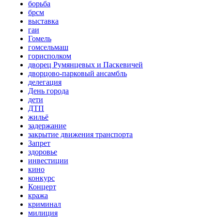
борьба
брсм
выставка
гаи
Гомель
гомсельмаш
горисполком
дворец Румянцевых и Паскевичей
дворцово-парковый ансамбль
делегация
День города
дети
ДТП
жильё
задержание
закрытие движения транспорта
Запрет
здоровье
инвестиции
кино
конкурс
Концерт
кража
криминал
милиция