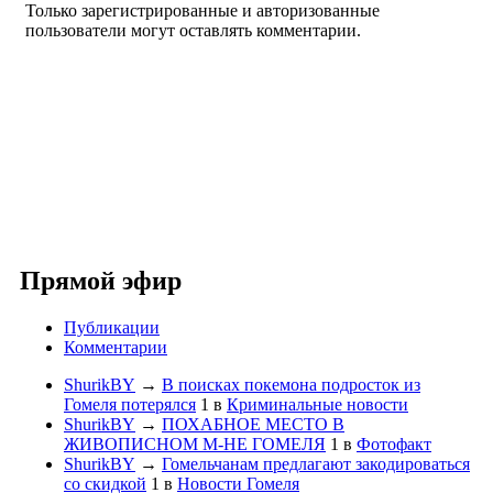
Только зарегистрированные и авторизованные
пользователи могут оставлять комментарии.
Прямой эфир
Публикации
Комментарии
ShurikBY
→
В поисках покемона подросток из
Гомеля потерялся
1
в
Криминальные новости
ShurikBY
→
ПОХАБНОЕ МЕСТО В
ЖИВОПИСНОМ М-НЕ ГОМЕЛЯ
1
в
Фотофакт
ShurikBY
→
Гомельчанам предлагают закодироваться
со скидкой
1
в
Новости Гомеля