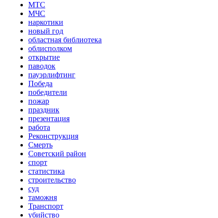
МТС
МЧС
наркотики
новый год
областная библиотека
облисполком
открытие
паводок
пауэрлифтинг
Победа
победители
пожар
праздник
презентация
работа
Реконструкция
Смерть
Советский район
спорт
статистика
строительство
суд
таможня
Транспорт
убийство