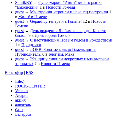
ShurikBY
→
Супермаркет "Алми" вместо рынка
"Быховский"
1
в
Новости Гомеля
guest
→
Мы строили, строили и наконец построили
1
в
Жильё в Гомеле
guest
→
Gepard.by теперь и в Гомеле!
12
в
Новости
Гомеля
guest
→
День рождения Любимого города. Как это
было...
9
в
День города Гомель
guest
→
С наступающим Новым годом и Рождеством!
1
в
Праздники
guest
→
ЛОЕВ. Золотое кольцо Гомельщины.
Путеводитель.
6
в
Блог им. Maks
guest
→
Женщину лишили декретных из-за высокой
зарплаты?
7
в
Новости Гомеля
Весь эфир
|
RSS
Life:)
ROCK-CENTER
Velcom
Авария
акция
алкоголь
батэ
Беларусь