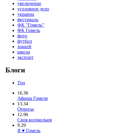
увеличение
уголовное дело
украина
фестиваль
ФК "Гомель"
ФК Гомель
фото
футбол
хоккей
школа
экспорт
Блоги
Топ
16.36
Афиша Гомеля
13.34
Опросы
12.96
Своя колокольня
9.29
Я ♥ Гомель