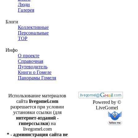
Люди
Галерея
Блоги
Коллективные
Персональные
TOP
Инфо
О проекте
Справочная
Путеводитель
Книги о Гомеле
Панорамы Гомеля
Использование материалов
сайта
livegomel.com
Powered by ©
разрешается при условии
LiveGomel
установки ссылки (для
интернет-изданий -
гиперссылки
) на
livegomel.com
* - администрация сайта не