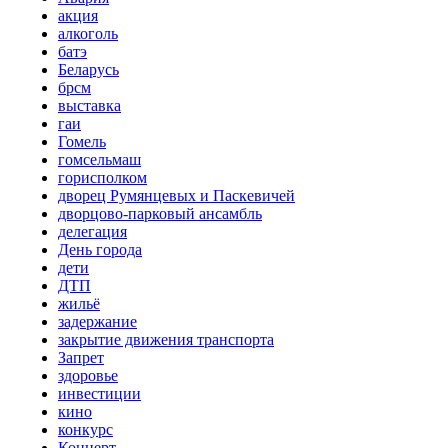
акция
алкоголь
батэ
Беларусь
брсм
выставка
гаи
Гомель
гомсельмаш
горисполком
дворец Румянцевых и Паскевичей
дворцово-парковый ансамбль
делегация
День города
дети
ДТП
жильё
задержание
закрытие движения транспорта
Запрет
здоровье
инвестиции
кино
конкурс
Концерт