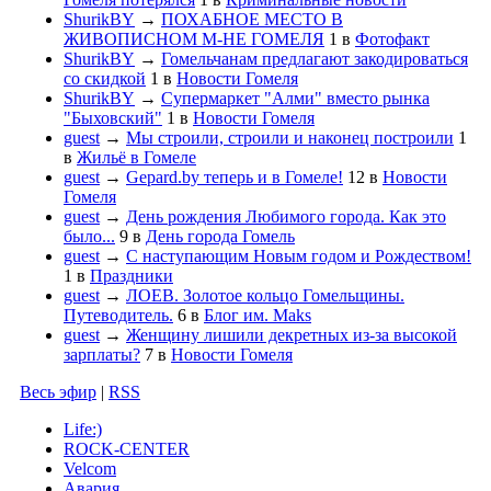
ShurikBY
→
ПОХАБНОЕ МЕСТО В
ЖИВОПИСНОМ М-НЕ ГОМЕЛЯ
1
в
Фотофакт
ShurikBY
→
Гомельчанам предлагают закодироваться
со скидкой
1
в
Новости Гомеля
ShurikBY
→
Супермаркет "Алми" вместо рынка
"Быховский"
1
в
Новости Гомеля
guest
→
Мы строили, строили и наконец построили
1
в
Жильё в Гомеле
guest
→
Gepard.by теперь и в Гомеле!
12
в
Новости
Гомеля
guest
→
День рождения Любимого города. Как это
было...
9
в
День города Гомель
guest
→
С наступающим Новым годом и Рождеством!
1
в
Праздники
guest
→
ЛОЕВ. Золотое кольцо Гомельщины.
Путеводитель.
6
в
Блог им. Maks
guest
→
Женщину лишили декретных из-за высокой
зарплаты?
7
в
Новости Гомеля
Весь эфир
|
RSS
Life:)
ROCK-CENTER
Velcom
Авария