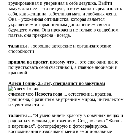
эрудированная и уверенная в себе девушка. Выйти
замуж для нее – это не цель, а возможность реализовать
себя, как женщина, заботливая мать и любящая жена.
Она – ухоженная оптимистка, которая является
украшением и гармоничным дополнением своего
будущего мужа. Она прекрасна не только в свадебном
платье, она прекрасна - всегда.
таланты ...
хорошие актерские и организаторские
способности
пришла на проект, потому что ...
это еще один шанс
почувствовать себя счастливой, а главное любимой и
красивой.
Алеся Голик, 25 лет, специалист по закупкам
считает что Невеста года ...
естественна, красива,
грациозна, с развитым внутренним миром, интеллектом
и чувством стиля
таланты ...
"Я умею видеть красоту в обычных вещах и
радоваться мелким достижениям. Создаю свою "Жизнь
в картинках", фотографирую и фотографируюсь,
воспоминания возвращают меня в эмоциональные