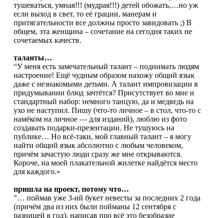
тушеваться, умная!!! (мудрая!!!) детей обожать,…но уж
если выход в свет, то её грации, манерам и
притягательности все должны просто завидовать ;) В
общем, эта женщина – сочетание на сегодня таких не
сочетаемых качеств.
таланты…
“У меня есть замечательный талант – поднимать людям
настроение! Ещё чудным образом нахожу общий язык
даже с незнакомыми детьми. А талант импровизации в
придумывании блюд зачтётся? Присутствует во мне и
стандартный набор: немного танцую, да и медведь на
ухо не наступил. Пишу (что-то личное – в стол, что-то с
намёком на личное — для изданий), люблю из фото
создавать подарки-презентации. Не тушуюсь на
публике… Но всё-таки, мой главный талант – я могу
найти общий язык абсолютно с любым человеком,
причём зачастую люди сразу же мне открываются.
Короче, на моей плакательной жилетке найдётся место
для каждого.»
пришла на проект, потому что…
"… поймав уже 3-ий букет невесты за последних 2 года
(причём два из них были пойманы 12 сентября с
разницей в год), написав про всё это безобразие