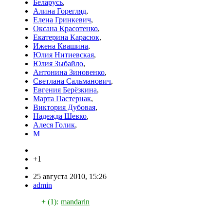
Беларусь
,
Алина Горегляд
,
Елена Гринкевич
,
Оксана Красотенко
,
Екатерина Карасюк
,
Ижена Квашина
,
Юлия Нитиевская
,
Юлия Зыбайло
,
Антонина Зиновенко
,
Светлана Сальманович
,
Евгения Берёзкина
,
Марта Пастернак
,
Виктория Дубовая
,
Надежда Шевко
,
Алеся Голик
,
М
+1
25 августа 2010, 15:26
admin
+ (1):
mandarin