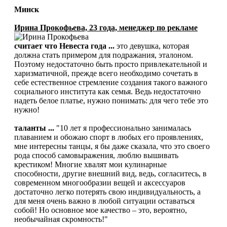
Минск
Ирина Прокофьева, 23 года, менеджер по рекламе
считает что Невеста года ...
это девушка, которая
должна стать примером для подражания, эталоном.
Поэтому недостаточно быть просто привлекательной и
харизматичной, прежде всего необходимо сочетать в
себе естественное стремление создания такого важного
социального института как семья. Ведь недостаточно
надеть белое платье, нужно понимать: для чего тебе это
нужно!
таланты ...
"10 лет я профессионально занималась
плаванием и обожаю спорт в любых его проявлениях,
мне интересны танцы, я бы даже сказала, что это своего
рода способ самовыражения, люблю вышивать
крестиком! Многие хвалят мои кулинарные
способности, другие внешний вид, ведь, согласитесь, в
современном многообразии вещей и аксессуаров
достаточно легко потерять свою индивидуальность, а
для меня очень важно в любой ситуации оставаться
собой! Но основное мое качество – это, вероятно,
необычайная скромность!"