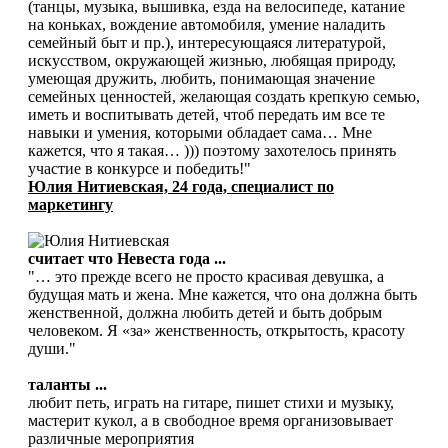
(танцы, музыка, вышивка, езда на велосипеде, катание
на коньках, вождение автомобиля, умение наладить
семейный быт и пр.), интересующаяся литературой,
искусством, окружающей жизнью, любящая природу,
умеющая дружить, любить, понимающая значение
семейных ценностей, желающая создать крепкую семью,
иметь и воспитывать детей, чтоб передать им все те
навыки и умения, которыми обладает сама… Мне
кажется, что я такая… ))) поэтому захотелось принять
участие в конкурсе и победить!"
Юлия Нитиевская, 24 года, cпециалист по
маркетингу
считает что Невеста года ...
"… это прежде всего не просто красивая девушка, а
будущая мать и жена. Мне кажется, что она должна быть
женственной, должна любить детей и быть добрым
человеком. Я «за» женственность, открытость, красоту
души."
таланты ...
любит петь, играть на гитаре, пишет стихи и музыку,
мастерит кукол, а в свободное время организовывает
различные мероприятия