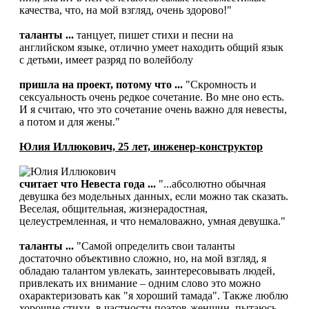
качества, что, на мой взгляд, очень здорово!"
таланты ...
танцует, пишет стихи и песни на
английском языке, отлично умеет находить общий язык
с детьми, имеет разряд по волейболу
пришла на проект, потому что ...
"Скромность и
сексуальность очень редкое сочетание. Во мне оно есть.
И я считаю, что это сочетание очень важно для невесты,
а потом и для жены."
Юлия Иллюкович, 25 лет, инженер-конструктор
считает что Невеста года ...
"...абсолютно обычная
девушка без модельных данных, если можно так сказать.
Веселая, общительная, жизнерадостная,
целеустремленная, и что немаловажно, умная девушка."
таланты ...
"Самой определить свои таланты
достаточно объективно сложно, но, на мой взгляд, я
обладаю талантом увлекать, заинтересовывать людей,
привлекать их внимание – одним слово это можно
охарактеризовать как "я хороший тамада". Также люблю
хорошие стихи, в частности поэтов-женщин, пытаюсь