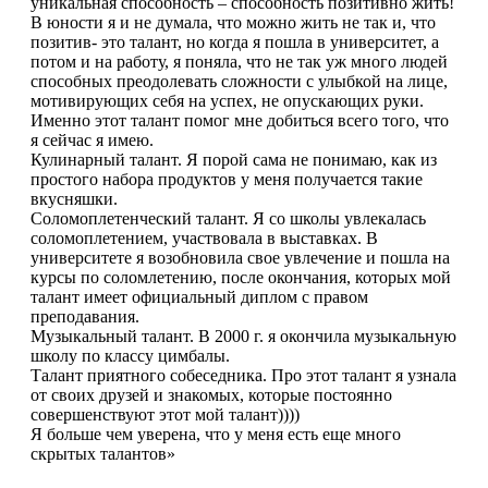
уникальная способность – способность позитивно жить!
В юности я и не думала, что можно жить не так и, что
позитив- это талант, но когда я пошла в университет, а
потом и на работу, я поняла, что не так уж много людей
способных преодолевать сложности с улыбкой на лице,
мотивирующих себя на успех, не опускающих руки.
Именно этот талант помог мне добиться всего того, что
я сейчас я имею.
Кулинарный талант. Я порой сама не понимаю, как из
простого набора продуктов у меня получается такие
вкусняшки.
Соломоплетенческий талант. Я со школы увлекалась
соломоплетением, участвовала в выставках. В
университете я возобновила свое увлечение и пошла на
курсы по соломлетению, после окончания, которых мой
талант имеет официальный диплом с правом
преподавания.
Музыкальный талант. В 2000 г. я окончила музыкальную
школу по классу цимбалы.
Талант приятного собеседника. Про этот талант я узнала
от своих друзей и знакомых, которые постоянно
совершенствуют этот мой талант))))
Я больше чем уверена, что у меня есть еще много
скрытых талантов»