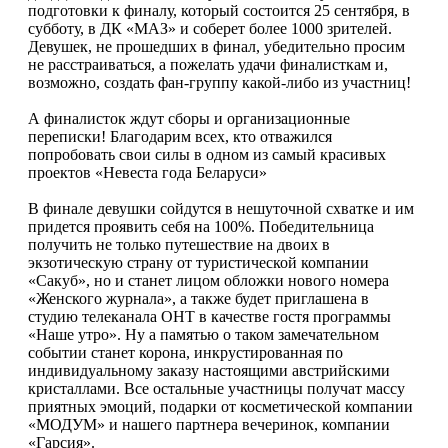
подготовки к финалу, который состоится 25 сентября, в
субботу, в ДК «МАЗ» и соберет более 1000 зрителей.
Девушек, не прошедших в финал, убедительно просим
не расстраиваться, а пожелать удачи финалисткам и,
возможно, создать фан-группу какой-либо из участниц!
А финалисток ждут сборы и организационные
переписки! Благодарим всех, кто отважился
попробовать свои силы в одном из самый красивых
проектов «Невеста года Беларуси»
В финале девушки сойдутся в нешуточной схватке и им
придется проявить себя на 100%. Победительница
получить не только путешествие на двоих в
экзотическую страну от туристической компании
«Сакуб», но и станет лицом обложки нового номера
«Женского журнала», а также будет приглашена в
студию телеканала ОНТ в качестве гостя программы
«Наше утро». Ну а памятью о таком замечательном
событии станет корона, инкрустированная по
индивидуальному заказу настоящими австрийскими
кристаллами. Все остальные участницы получат массу
приятных эмоций, подарки от косметической компании
«МОДУМ» и нашего партнера вечеринок, компании
«Гарсия».