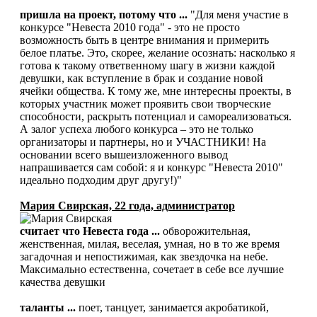
пришла на проект, потому что ...
"Для меня участие в
конкурсе "Невеста 2010 года" - это не просто
возможность быть в центре внимания и примерить
белое платье. Это, скорее, желание осознать: насколько я
готова к такому ответвенному шагу в жизни каждой
девушки, как вступление в брак и создание новой
ячейки общества. К тому же, мне интересны проекты, в
которых участник может проявить свои творческие
способности, раскрыть потенциал и самореализоваться.
А залог успеха любого конкурса – это не только
организаторы и партнеры, но и УЧАСТНИКИ! На
основании всего вышеизложенного вывод
напрашивается сам собой: я и конкурс "Невеста 2010"
идеально подходим друг другу!)"
Мария Свирская, 22 года, администратор
считает что Невеста года ...
обворожительная,
женственная, милая, веселая, умная, но в то же время
загадочная и непостижимая, как звездочка на небе.
Максимально естественна, сочетает в себе все лучшие
качества девушки
таланты ...
поет, танцует, занимается акробатикой,