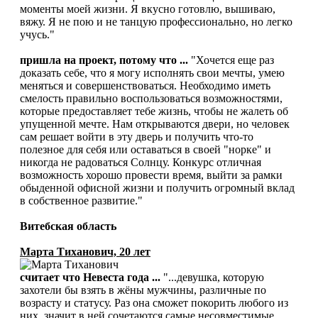
моменты моей жизни. Я вкусно готовлю, вышиваю,
вяжу. Я не пою и не танцую профессионально, но легко
учусь."
пришла на проект, потому что ...
"Хочется еще раз
доказать себе, что я могу исполнять свои мечты, умею
меняться и совершенствоваться. Необходимо иметь
смелость правильно воспользоваться возможностями,
которые предоставляет тебе жизнь, чтобы не жалеть об
упущенной мечте. Нам открываются двери, но человек
сам решает войти в эту дверь и получить что-то
полезное для себя или оставаться в своей "норке" и
никогда не радоваться Солнцу. Конкурс отличная
возможность хорошо провести время, выйти за рамки
обыденной офисной жизни и получить огромный вклад
в собственное развитие."
Витебская область
Марта Тиханович, 20 лет
считает что Невеста года ...
"...девушка, которую
захотели бы взять в жёны мужчины, различные по
возрасту и статусу. Раз она сможет покорить любого из
них, значит в ней сочетаются самые несовместимые