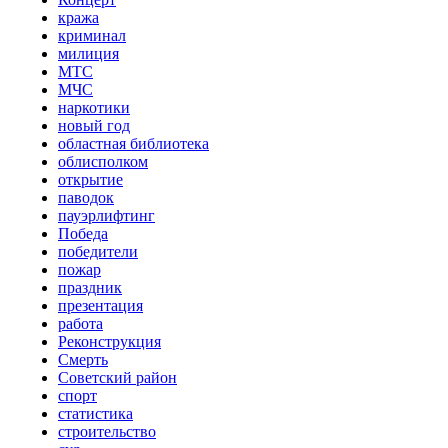
кража
криминал
милиция
МТС
МЧС
наркотики
новый год
областная библиотека
облисполком
открытие
паводок
пауэрлифтинг
Победа
победители
пожар
праздник
презентация
работа
Реконструкция
Смерть
Советский район
спорт
статистика
строительство