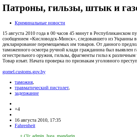
Патроны, гильзы, штык и газ
Криминальные новости
15 августа 2010 года в 00 часов 45 минут в Республиканском
сообщением «Кисловодск-Минск», следовавшего из Украины в 
декларирование перемещаемых им товаров. От данного предлож
таможенного осмотра ручной клади гражданина был выявлен га
огнестрельного оружия, гильзы, фрагменты гильз к различным
Товар изъят. Начата проверка по признакам уголовного преступ
gomel.customs.gov.by
таможня
,
травматический пистолет
,
задержание
+4
16 августа 2010, 17:35
Fahrenheit
+ (3):
admin
,
lvea
,
mandarin