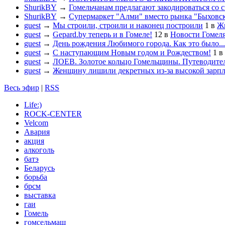
ShurikBY
→
Гомельчанам предлагают закодироваться со 
ShurikBY
→
Супермаркет "Алми" вместо рынка "Быховс
guest
→
Мы строили, строили и наконец построили
1
в
Жи
guest
→
Gepard.by теперь и в Гомеле!
12
в
Новости Гомел
guest
→
День рождения Любимого города. Как это было...
guest
→
С наступающим Новым годом и Рождеством!
1
в
guest
→
ЛОЕВ. Золотое кольцо Гомельщины. Путеводител
guest
→
Женщину лишили декретных из-за высокой зарп
Весь эфир
|
RSS
Life:)
ROCK-CENTER
Velcom
Авария
акция
алкоголь
батэ
Беларусь
борьба
брсм
выставка
гаи
Гомель
гомсельмаш