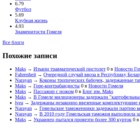
6.79
Футбол
5.69
Клубная жизнь
4.93
Знаменитости Гомеля
Все блоги
Похожие записи
Maks
→
Изъяли травматический пистолет
0
в
Новости Го
Fahrenheit
→
Очередной случай ввоза в Республику Бела
Narayan
→
Коконы тропических бабочек, задержанные та
Maks
→
Горе-контрабандисты
0
в
Новости Гомеля
Maks
→
Пассажир с ножом
0
в
Блог им. Maks
Maks
→
В Гомеле милиционеры задержали "картофельны
lvea
→
Задержаны незаконно ввезенные комплектующие 
Narayan
→
Гомельские таможенники задержали партию к
Narayan
→
В 2010 году Гомельская таможня выполнила з
Maks
→
Украинец пытался провезти более 300 курток
0