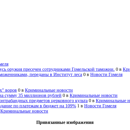
меля
русь оружия пресечен сотрудниками Гомельской таможни.
0
в
Кри
моженниками, переданы в Институт леса
0
в
Новости Гомеля
х" воров
0
в
Криминальные новости
на сумму 35 миллионов рублей
0
в
Криминальные новости
онтрабандных предметов церковного культа
0
в
Криминальные н
адание по платежам в бюджет на 109%
1
в
Новости Гомеля
в
Криминальные новости
Привязанные изображения