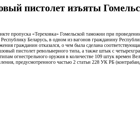
овый пистолет изъяты Гомель
 пункте пропуска «Тереховка» Гомельской таможни при проведен
Республику Беларусь, в одном из вагонов гражданину Республи
ения гражданин отказался, о чем была сделана соответствующа
зовый пистолет револьверного типа, а также штык с четырехгра
 типам огнестрельного оружия в количестве 109 штук времен Ве
ления, предусмотренного частью 2 статьи 228 УК РБ (контрабанд