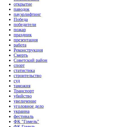
открытие
паводок
пауэрлифтинг
Победа
победители
пожар
праздник
презентация
работа
Реконструкция
Смерть
Советский район
спорт
статистика
строительство
суд
таможня
Транспорт
убийство
увеличение
уголовное дело
украина
фестиваль
ФК "Гомель"
ФК Гомель