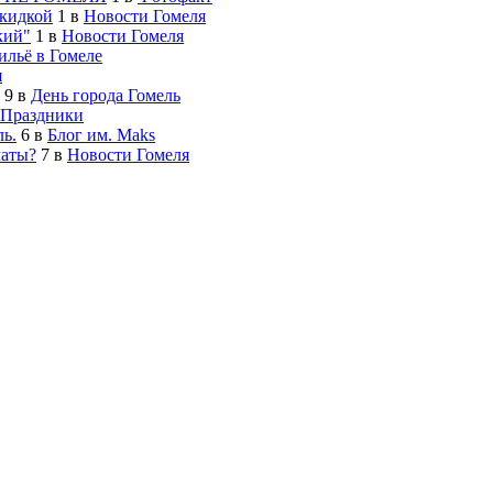
скидкой
1
в
Новости Гомеля
кий"
1
в
Новости Гомеля
льё в Гомеле
я
9
в
День города Гомель
Праздники
ь.
6
в
Блог им. Maks
латы?
7
в
Новости Гомеля