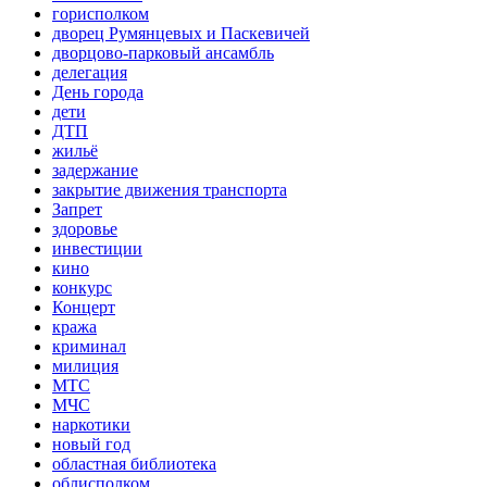
горисполком
дворец Румянцевых и Паскевичей
дворцово-парковый ансамбль
делегация
День города
дети
ДТП
жильё
задержание
закрытие движения транспорта
Запрет
здоровье
инвестиции
кино
конкурс
Концерт
кража
криминал
милиция
МТС
МЧС
наркотики
новый год
областная библиотека
облисполком