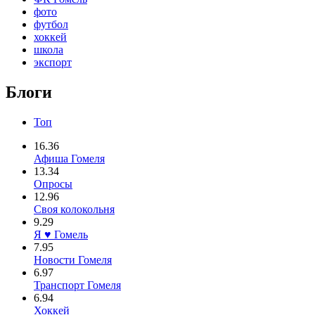
фото
футбол
хоккей
школа
экспорт
Блоги
Топ
16.36
Афиша Гомеля
13.34
Опросы
12.96
Своя колокольня
9.29
Я ♥ Гомель
7.95
Новости Гомеля
6.97
Транспорт Гомеля
6.94
Хоккей