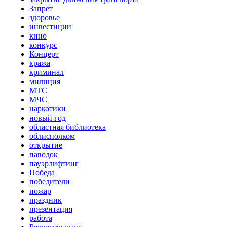
Запрет
здоровье
инвестиции
кино
конкурс
Концерт
кража
криминал
милиция
МТС
МЧС
наркотики
новый год
областная библиотека
облисполком
открытие
паводок
пауэрлифтинг
Победа
победители
пожар
праздник
презентация
работа