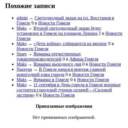
Похожие записи
admin
→
Светодиодный экран на пл. Восстания в
Гомеле
9
в
Новости Гомеля
Maks
→
Второй светодиодный экран будет
установлен в Гомеле на площади Ленина
2
в
Новости
Гомеля
Maks
→
«Дети войны» собираются на митинг
0
в
Новости Гомеля
Spars
→
Ярмарка отечественных
товаропроизводителей
0
в
Афиша Гомеля
Maks
→
Ярмарки выходного дня
0
в
Новости Гомеля
Narayan
→
В Гомеле начался монтаж главной
новогодней елки города
0
в
Новости Гомеля
Maks
→
Ярмарки в Гомеле
0
в
Новости Гомеля
Maks
→
11 сентября в День города в Гомеле впервые
состоится городской турнир силачей - «Силовой
экстрим»
0
в
Новости Гомеля
Привязанные изображения
Нет привязанных изображений.