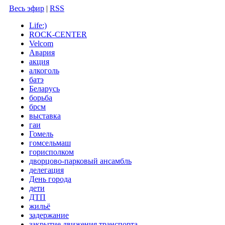
Весь эфир
|
RSS
Life:)
ROCK-CENTER
Velcom
Авария
акция
алкоголь
батэ
Беларусь
борьба
брсм
выставка
гаи
Гомель
гомсельмаш
горисполком
дворцово-парковый ансамбль
делегация
День города
дети
ДТП
жильё
задержание
закрытие движения транспорта