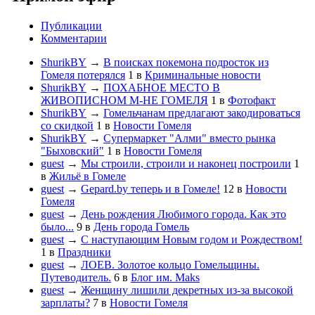
Публикации
Комментарии
ShurikBY
→
В поисках покемона подросток из
Гомеля потерялся
1
в
Криминальные новости
ShurikBY
→
ПОХАБНОЕ МЕСТО В
ЖИВОПИСНОМ М-НЕ ГОМЕЛЯ
1
в
Фотофакт
ShurikBY
→
Гомельчанам предлагают закодироваться
со скидкой
1
в
Новости Гомеля
ShurikBY
→
Супермаркет "Алми" вместо рынка
"Быховский"
1
в
Новости Гомеля
guest
→
Мы строили, строили и наконец построили
1
в
Жильё в Гомеле
guest
→
Gepard.by теперь и в Гомеле!
12
в
Новости
Гомеля
guest
→
День рождения Любимого города. Как это
было...
9
в
День города Гомель
guest
→
С наступающим Новым годом и Рождеством!
1
в
Праздники
guest
→
ЛОЕВ. Золотое кольцо Гомельщины.
Путеводитель.
6
в
Блог им. Maks
guest
→
Женщину лишили декретных из-за высокой
зарплаты?
7
в
Новости Гомеля