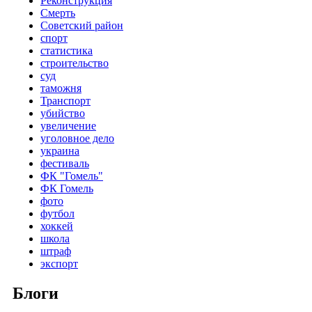
Реконструкция
Смерть
Советский район
спорт
статистика
строительство
суд
таможня
Транспорт
убийство
увеличение
уголовное дело
украина
фестиваль
ФК "Гомель"
ФК Гомель
фото
футбол
хоккей
школа
штраф
экспорт
Блоги