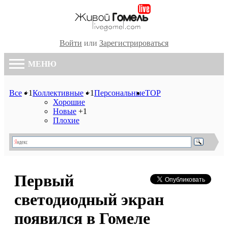
Войти
или
Зарегистрироваться
МЕНЮ
Все
+1
Коллективные
+1
Персональные
TOP
Хорошие
Новые
+1
Плохие
Первый
светодиодный экран
появился в Гомеле