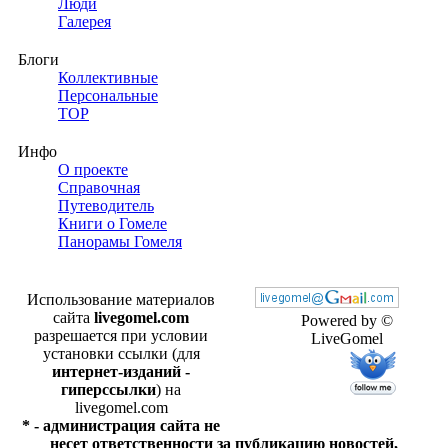
Люди
Галерея
Блоги
Коллективные
Персональные
TOP
Инфо
О проекте
Справочная
Путеводитель
Книги о Гомеле
Панорамы Гомеля
Использование материалов
сайта
livegomel.com
Powered by ©
разрешается при условии
LiveGomel
установки ссылки (для
интернет-изданий -
гиперссылки
) на
livegomel.com
* - администрация сайта не
несет ответственности за публикацию новостей,