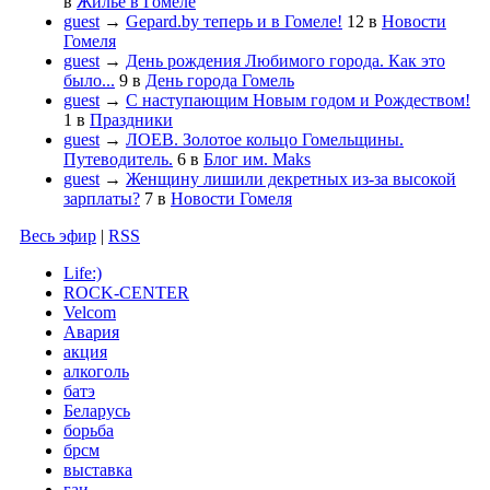
в
Жильё в Гомеле
guest
→
Gepard.by теперь и в Гомеле!
12
в
Новости
Гомеля
guest
→
День рождения Любимого города. Как это
было...
9
в
День города Гомель
guest
→
С наступающим Новым годом и Рождеством!
1
в
Праздники
guest
→
ЛОЕВ. Золотое кольцо Гомельщины.
Путеводитель.
6
в
Блог им. Maks
guest
→
Женщину лишили декретных из-за высокой
зарплаты?
7
в
Новости Гомеля
Весь эфир
|
RSS
Life:)
ROCK-CENTER
Velcom
Авария
акция
алкоголь
батэ
Беларусь
борьба
брсм
выставка
гаи