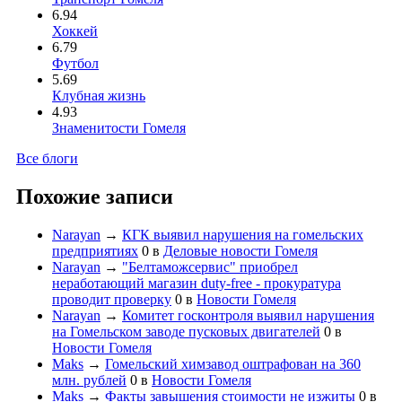
6.94
Хоккей
6.79
Футбол
5.69
Клубная жизнь
4.93
Знаменитости Гомеля
Все блоги
Похожие записи
Narayan
→
КГК выявил нарушения на гомельских
предприятиях
0
в
Деловые новости Гомеля
Narayan
→
"Белтаможсервис" приобрел
неработающий магазин duty-free - прокуратура
проводит проверку
0
в
Новости Гомеля
Narayan
→
Комитет госконтроля выявил нарушения
на Гомельском заводе пусковых двигателей
0
в
Новости Гомеля
Maks
→
Гомельский химзавод оштрафован на 360
млн. рублей
0
в
Новости Гомеля
Maks
→
Факты завышения стоимости не изжиты
0
в