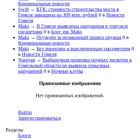
Криминальные новости
Swift
→
КГК: стоимость строительства моста в
Гомеле завышена на 309 млн. рублей
0
в
Новости
Гомеля
Maks
→
В Гомеле выявлены нарушения в торговле
сигаретами
0
в
Блог им. Maks
Maks
→
Осужден за незаконный провоз оружия
0
в
Криминальные новости
Maks
→
Без лицензии и выключенным таксометром
0
в
Новости Гомеля
Narayan
→
Выборочная проверка ночных дискотек в
Гомельской области не выявила серьезных
нарушений
0
в
Ночные клубы
Привязанные изображения
Нет привязанных изображений.
Войти
Зарегистрироваться
Разделы
Блоги