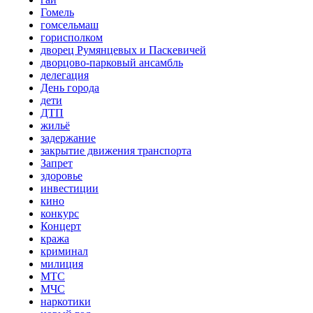
Гомель
гомсельмаш
горисполком
дворец Румянцевых и Паскевичей
дворцово-парковый ансамбль
делегация
День города
дети
ДТП
жильё
задержание
закрытие движения транспорта
Запрет
здоровье
инвестиции
кино
конкурс
Концерт
кража
криминал
милиция
МТС
МЧС
наркотики