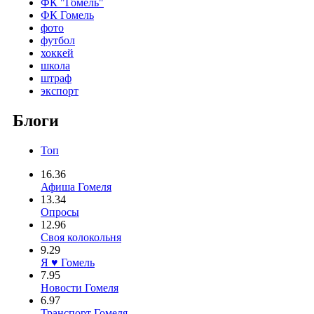
ФК "Гомель"
ФК Гомель
фото
футбол
хоккей
школа
штраф
экспорт
Блоги
Топ
16.36
Афиша Гомеля
13.34
Опросы
12.96
Своя колокольня
9.29
Я ♥ Гомель
7.95
Новости Гомеля
6.97
Транспорт Гомеля