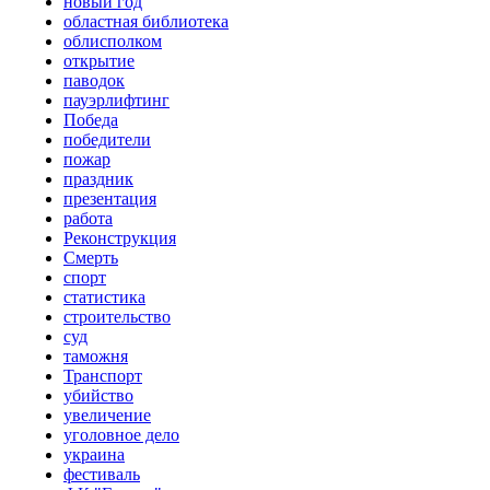
новый год
областная библиотека
облисполком
открытие
паводок
пауэрлифтинг
Победа
победители
пожар
праздник
презентация
работа
Реконструкция
Смерть
спорт
статистика
строительство
суд
таможня
Транспорт
убийство
увеличение
уголовное дело
украина
фестиваль