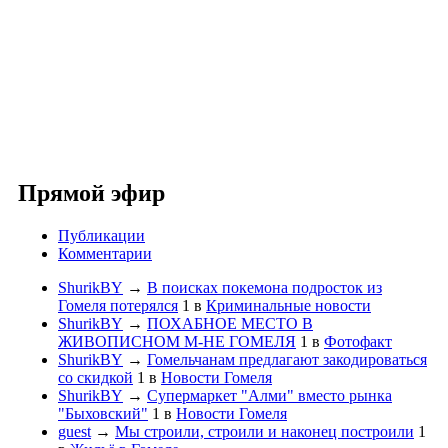
Прямой эфир
Публикации
Комментарии
ShurikBY
→
В поисках покемона подросток из
Гомеля потерялся
1
в
Криминальные новости
ShurikBY
→
ПОХАБНОЕ МЕСТО В
ЖИВОПИСНОМ М-НЕ ГОМЕЛЯ
1
в
Фотофакт
ShurikBY
→
Гомельчанам предлагают закодироваться
со скидкой
1
в
Новости Гомеля
ShurikBY
→
Супермаркет "Алми" вместо рынка
"Быховский"
1
в
Новости Гомеля
guest
→
Мы строили, строили и наконец построили
1