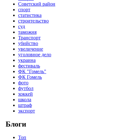
Советский район
спорт
статистика
строительство
суд
таможня
Транспорт
убийство
увеличение
уголовное дело
украина
фестиваль
ФК "Гомель"
ФК Гомель
фото
футбол
хоккей
школа
штраф
экспорт
Блоги
Топ