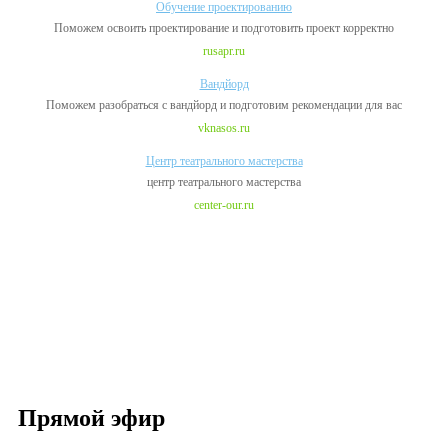
Обучение проектированию
Поможем освоить проектирование и подготовить проект корректно
rusapr.ru
Вандйорд
Поможем разобраться с вандйорд и подготовим рекомендации для вас
vknasos.ru
Центр театрального мастерства
центр театрального мастерства
center-our.ru
Прямой эфир