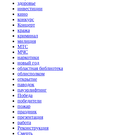
здоровье
инвестиции
кино
конкурс
Концерт
кража
криминал
милиция
МТС
МЧС
наркотики
новый год
областная библиотека
облисполком
открытие
паводок
пауэрлифтинг
Победа
победители
пожар
праздник
презентация
работа
Реконструкция
Смерть