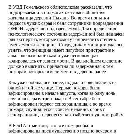
В УВД Гомельского облисполкома рассказали, что
подозреваемой в поджогах оказалась 46-летняя
жительница деревни Пыхань. Во время попытки
поджога чужих сарая и баня сотрудники подразделения
ОМОН задержали подозреваемую. Для определения
психологического состояния задержанной был назначен
ряд экспертиз, которые помогут определить степень
вменяемости женщины.
Сотрудникам милиции удалось
узнать, что женщина имеет пагубное пристрастие к
алкогольным напиткам и уже несколько раз
кодировалась от зависимости. В дальнейшем следствие
должно выяснить, причастна ли задержанная к тем
пожарам, которые имели место в деревне ранее.
Как уже сообщалось ранее, поджоги совершались на
одной и той же улице. Первые пожары были
зафиксированы в начале августа, когда за одну ночь
случилось сразу три пожара. В сентябре был
зафиксирован поджог сенохранилища, а во время
пожара, случившегося совсем недавно, огонь с
сенохранилища перенесся на хозяйственную постройку.
В БелТА отметили, что все пожары были
зафиксированы преимущественно поздно вечером в