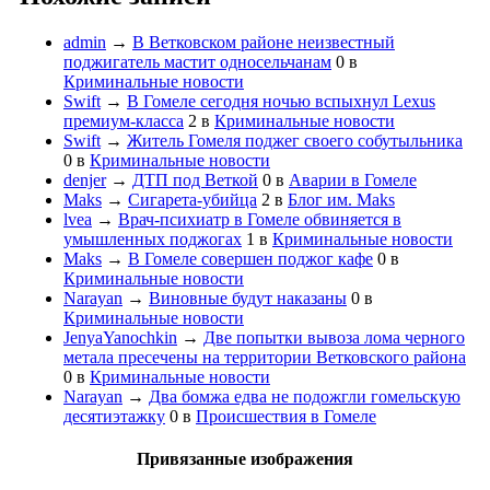
admin
→
В Ветковском районе неизвестный
поджигатель мастит односельчанам
0
в
Криминальные новости
Swift
→
В Гомеле сегодня ночью вспыхнул Lexus
премиум-класса
2
в
Криминальные новости
Swift
→
Житель Гомеля поджег своего собутыльника
0
в
Криминальные новости
denjer
→
ДТП под Веткой
0
в
Аварии в Гомеле
Maks
→
Сигарета-убийца
2
в
Блог им. Maks
lvea
→
Врач-психиатр в Гомеле обвиняется в
умышленных поджогах
1
в
Криминальные новости
Maks
→
В Гомеле совершен поджог кафе
0
в
Криминальные новости
Narayan
→
Виновные будут наказаны
0
в
Криминальные новости
JenyaYanochkin
→
Две попытки вывоза лома черного
метала пресечены на территории Ветковского района
0
в
Криминальные новости
Narayan
→
Два бомжа едва не подожгли гомельскую
десятиэтажку
0
в
Происшествия в Гомеле
Привязанные изображения