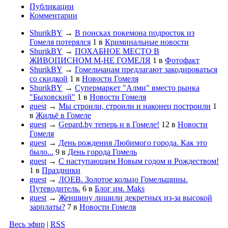
Публикации
Комментарии
ShurikBY
→
В поисках покемона подросток из
Гомеля потерялся
1
в
Криминальные новости
ShurikBY
→
ПОХАБНОЕ МЕСТО В
ЖИВОПИСНОМ М-НЕ ГОМЕЛЯ
1
в
Фотофакт
ShurikBY
→
Гомельчанам предлагают закодироваться
со скидкой
1
в
Новости Гомеля
ShurikBY
→
Супермаркет "Алми" вместо рынка
"Быховский"
1
в
Новости Гомеля
guest
→
Мы строили, строили и наконец построили
1
в
Жильё в Гомеле
guest
→
Gepard.by теперь и в Гомеле!
12
в
Новости
Гомеля
guest
→
День рождения Любимого города. Как это
было...
9
в
День города Гомель
guest
→
С наступающим Новым годом и Рождеством!
1
в
Праздники
guest
→
ЛОЕВ. Золотое кольцо Гомельщины.
Путеводитель.
6
в
Блог им. Maks
guest
→
Женщину лишили декретных из-за высокой
зарплаты?
7
в
Новости Гомеля
Весь эфир
|
RSS