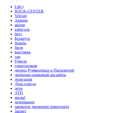
Life:)
ROCK-CENTER
Velcom
Авария
акция
алкоголь
батэ
Беларусь
борьба
брсм
выставка
гаи
Гомель
горисполком
дворец Румянцевых и Паскевичей
дворцово-парковый ансамбль
делегация
День города
дети
ДТП
жильё
задержание
закрытие движения транспорта
Запрет