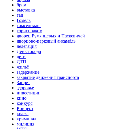
брсм
выставка
гаи
Гомель
гомсельмаш
горисполком
дворец Румянцевых и Паскевичей
дворцово-парковый ансамбль
делегация
День города
дети
ДТП
жильё
задержание
закрытие движения транспорта
Запрет
здоровье
инвестиции
кино
конкурс
Концерт
кража
криминал
милиция