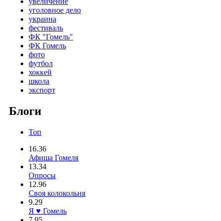
увеличение
уголовное дело
украина
фестиваль
ФК "Гомель"
ФК Гомель
фото
футбол
хоккей
школа
экспорт
Блоги
Топ
16.36
Афиша Гомеля
13.34
Опросы
12.96
Своя колокольня
9.29
Я ♥ Гомель
7.95