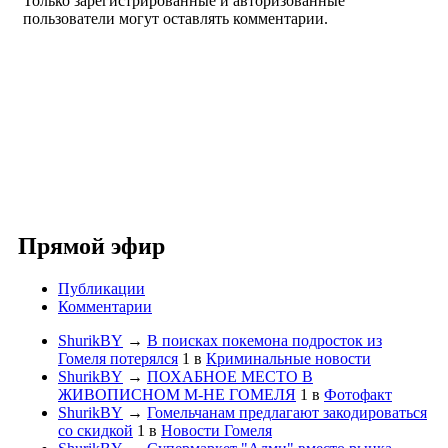
Только зарегистрированные и авторизованные
пользователи могут оставлять комментарии.
Прямой эфир
Публикации
Комментарии
ShurikBY
→
В поисках покемона подросток из
Гомеля потерялся
1
в
Криминальные новости
ShurikBY
→
ПОХАБНОЕ МЕСТО В
ЖИВОПИСНОМ М-НЕ ГОМЕЛЯ
1
в
Фотофакт
ShurikBY
→
Гомельчанам предлагают закодироваться
со скидкой
1
в
Новости Гомеля