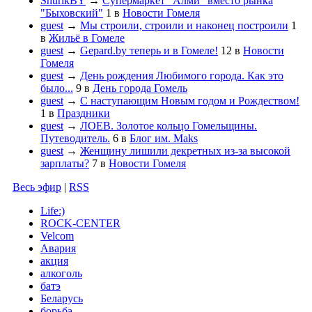
ShurikBY
→
Супермаркет "Алми" вместо рынка
"Быховский"
1
в
Новости Гомеля
guest
→
Мы строили, строили и наконец построили
1
в
Жильё в Гомеле
guest
→
Gepard.by теперь и в Гомеле!
12
в
Новости
Гомеля
guest
→
День рождения Любимого города. Как это
было...
9
в
День города Гомель
guest
→
С наступающим Новым годом и Рождеством!
1
в
Праздники
guest
→
ЛОЕВ. Золотое кольцо Гомельщины.
Путеводитель.
6
в
Блог им. Maks
guest
→
Женщину лишили декретных из-за высокой
зарплаты?
7
в
Новости Гомеля
Весь эфир
|
RSS
Life:)
ROCK-CENTER
Velcom
Авария
акция
алкоголь
батэ
Беларусь
борьба