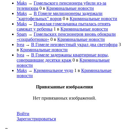
Maks
→
Гомельского пенсионера убили из-за
телевизора
0
в
Криминальные новости
Maks
→
В Гомеле милиционеры задержали
"картофельных" воров
0
в
Криминальные новости
Maks
→
Пожилая гомельчанка пыталась отнять
самокат у ребенка
1
в
Криминальные новости
Spars
→
Гомельских пенсионеров вновь обокрали
«соцработники»
0
в
Криминальные новости
lvea
→
В Гомеле неизвестный украл два светофора
3
в
Криминальные новости
lvea
→
В Гомеле задержаны квартирные воры,
совершившие десятки краж
0
в
Криминальные
новости
Maks
→
Криминальное чудо
1
в
Криминальные
новости
Привязанные изображения
Нет привязанных изображений.
Войти
Зарегистрироваться