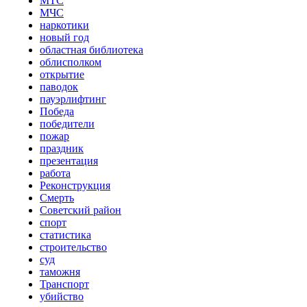
МТС
МЧС
наркотики
новый год
областная библиотека
облисполком
открытие
паводок
пауэрлифтинг
Победа
победители
пожар
праздник
презентация
работа
Реконструкция
Смерть
Советский район
спорт
статистика
строительство
суд
таможня
Транспорт
убийство