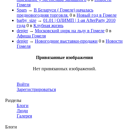
Гомеля
Spars
→
В Беларуси ( Гомеле) началась
предновогодняя торговля.
0
в
Новый год в Гомеле
barby_size
→
01.01 | ОЛИМП | 1-ая AfterParty 2010
года
0
в
Клубная жизнь
denjer
→
Московский цирк на льду в Гомеле
0
в
Афиша Гомеля
denjer
→
Новогодние выставки-продажи
0
в
Новости
Гомеля
Привязанные изображения
Нет привязанных изображений.
Войти
Зарегистрироваться
Разделы
Блоги
Люди
Галерея
Блоги