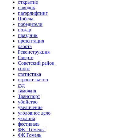
открытие
паводок
пауэрлифтинг
Победа
победители
пожар
праздник
презентация
работа
Реконструкция
Смерть
Советский район
спорт
статистика
строительство
суд
таможня
Транспорт
убийство
увеличение
уголовное дело
украина
фестиваль
ФК "Гомель"
ФК Гомель