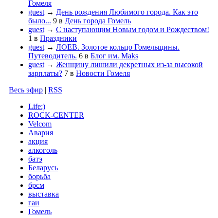
Гомеля
guest
→
День рождения Любимого города. Как это
было...
9
в
День города Гомель
guest
→
С наступающим Новым годом и Рождеством!
1
в
Праздники
guest
→
ЛОЕВ. Золотое кольцо Гомельщины.
Путеводитель.
6
в
Блог им. Maks
guest
→
Женщину лишили декретных из-за высокой
зарплаты?
7
в
Новости Гомеля
Весь эфир
|
RSS
Life:)
ROCK-CENTER
Velcom
Авария
акция
алкоголь
батэ
Беларусь
борьба
брсм
выставка
гаи
Гомель