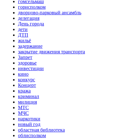
гомсельмаш
горисполком
дворцово-парковый ансамбль
делегация
День города
дети
ДТП
жильё
задержание
закрытие движения транспорта
Запрет
здоровье
инвестиции
кино
конкурс
Концерт
кража
криминал
милиция
МТС
МЧС
наркотики
новый год
областная библиотека
облисполком