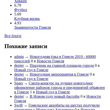
Хоккей
6.79
Футбол
5.69
Клубная жизнь
4.93
Знаменитости Гомеля
Все блоги
Похожие записи
admin
→
Новогодняя ёлка в Гомеле 2019 - 60000
пикселей
0
в
Новости Гомеля
denjer
→
Праздник на главной площади города
0
в
Новый год в Гомеле
denjer
→
Новогодние мероприятия в Гомеле
0
в
Новый год в Гомеле
Spars
→
Смотр-конкурс на лучшее новогоднее
оформление районов города и предприятий объявлен
в Гомеле
1
в
Новый год в Гомеле
denjer
→
В Новом году новый бассейн
0
в
Новости
Гомеля
Swift
→
Гомельские акробаты на шестах получили
признание у Мстислава Запашного
0
в
Новости