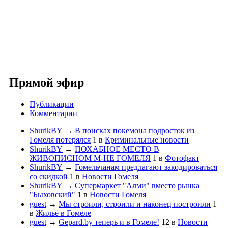
Прямой эфир
Публикации
Комментарии
ShurikBY
→
В поисках покемона подросток из
Гомеля потерялся
1
в
Криминальные новости
ShurikBY
→
ПОХАБНОЕ МЕСТО В
ЖИВОПИСНОМ М-НЕ ГОМЕЛЯ
1
в
Фотофакт
ShurikBY
→
Гомельчанам предлагают закодироваться
со скидкой
1
в
Новости Гомеля
ShurikBY
→
Супермаркет "Алми" вместо рынка
"Быховский"
1
в
Новости Гомеля
guest
→
Мы строили, строили и наконец построили
1
в
Жильё в Гомеле
guest
→
Gepard.by теперь и в Гомеле!
12
в
Новости