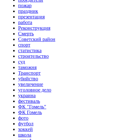
пожар
праздник
презентация
работа
Реконструкция
Смерть
Советский район
спорт
статистика
строительство
суд
таможня
Транспорт
убийство
увеличение
уголовное дело
украина
фестиваль
ФК "Гомель"
ФК Гомель
фото
футбол
хоккей
школа