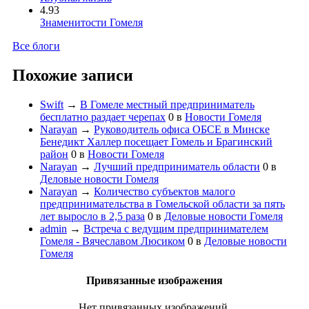
4.93
Знаменитости Гомеля
Все блоги
Похожие записи
Swift
→
В Гомеле местный предприниматель
бесплатно раздает черепах
0
в
Новости Гомеля
Narayan
→
Руководитель офиса ОБСЕ в Минске
Бенедикт Халлер посещает Гомель и Брагинский
район
0
в
Новости Гомеля
Narayan
→
Лучший предприниматель области
0
в
Деловые новости Гомеля
Narayan
→
Количество субъектов малого
предпринимательства в Гомельской области за пять
лет выросло в 2,5 раза
0
в
Деловые новости Гомеля
admin
→
Встреча с ведущим предпринимателем
Гомеля - Вячеславом Люсиком
0
в
Деловые новости
Гомеля
Привязанные изображения
Нет привязанных изображений.