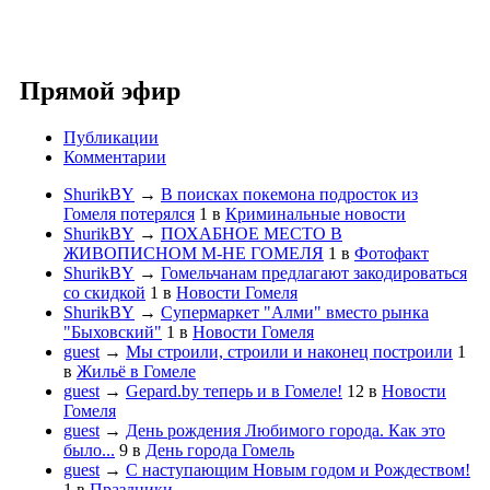
Прямой эфир
Публикации
Комментарии
ShurikBY
→
В поисках покемона подросток из
Гомеля потерялся
1
в
Криминальные новости
ShurikBY
→
ПОХАБНОЕ МЕСТО В
ЖИВОПИСНОМ М-НЕ ГОМЕЛЯ
1
в
Фотофакт
ShurikBY
→
Гомельчанам предлагают закодироваться
со скидкой
1
в
Новости Гомеля
ShurikBY
→
Супермаркет "Алми" вместо рынка
"Быховский"
1
в
Новости Гомеля
guest
→
Мы строили, строили и наконец построили
1
в
Жильё в Гомеле
guest
→
Gepard.by теперь и в Гомеле!
12
в
Новости
Гомеля
guest
→
День рождения Любимого города. Как это
было...
9
в
День города Гомель
guest
→
С наступающим Новым годом и Рождеством!
1
в
Праздники