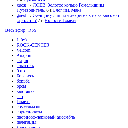
guest
→
ЛОЕВ. Золотое кольцо Гомельщины.
Путеводитель.
6
в
Блог им. Maks
guest
→
Женщину лишили декретных из-за высокой
зарплаты?
7
в
Новости Гомеля
Весь эфир
|
RSS
Life:)
ROCK-CENTER
Velcom
Авария
акция
алкоголь
батэ
Беларусь
борьба
брсм
выставка
гаи
Гомель
гомсельмаш
горисполком
дворцово-парковый ансамбль
делегация
День города