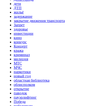
дети
ДТП
жильё
задержание
закрытие движения транспорта
Запрет
здоровье
инвестиции
кино
конкурс
Концерт
кража
криминал
милиция
МТС
МЧС
наркотики
новый год
областная библиотека
облисполком
открытие
паводок
пауэрлифтинг
Победа
победители