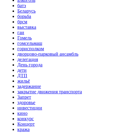
алкоголь
батэ
Беларусь
борьба
брсм
выставка
гаи
Гомель
гомсельмаш
горисполком
дворцово-парковый ансамбль
делегация
День города
дети
ДТП
жильё
задержание
закрытие движения транспорта
Запрет
здоровье
инвестиции
кино
конкурс
Концерт
кража