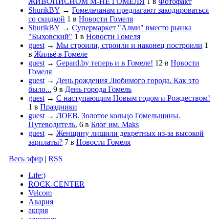
ЖИВОПИСНОМ М-НЕ ГОМЕЛЯ
1
в
Фотофакт
ShurikBY
→
Гомельчанам предлагают закодироваться
со скидкой
1
в
Новости Гомеля
ShurikBY
→
Супермаркет "Алми" вместо рынка
"Быховский"
1
в
Новости Гомеля
guest
→
Мы строили, строили и наконец построили
1
в
Жильё в Гомеле
guest
→
Gepard.by теперь и в Гомеле!
12
в
Новости
Гомеля
guest
→
День рождения Любимого города. Как это
было...
9
в
День города Гомель
guest
→
С наступающим Новым годом и Рождеством!
1
в
Праздники
guest
→
ЛОЕВ. Золотое кольцо Гомельщины.
Путеводитель.
6
в
Блог им. Maks
guest
→
Женщину лишили декретных из-за высокой
зарплаты?
7
в
Новости Гомеля
Весь эфир
|
RSS
Life:)
ROCK-CENTER
Velcom
Авария
акция