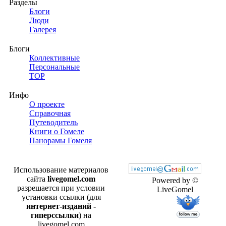
Разделы
Блоги
Люди
Галерея
Блоги
Коллективные
Персональные
TOP
Инфо
О проекте
Справочная
Путеводитель
Книги о Гомеле
Панорамы Гомеля
Использование материалов
сайта
livegomel.com
Powered by ©
разрешается при условии
LiveGomel
установки ссылки (для
интернет-изданий -
гиперссылки
) на
livegomel.com