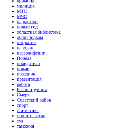
криминал
милиция
МТС
МЧС
наркотики
новый год
областная библиотека
облисполком
открытие
паводок
пауэрлифтинг
Победа
победители
пожар
праздник
презентация
работа
Реконструкция
Смерть
Советский район
спорт
статистика
строительство
суд
таможня