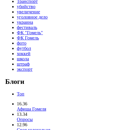
Транспорт
убийство
увеличение
уголовное дело
украина
фестиваль
ФК "Гомель"
ФК Гомель
фото
футбол
хоккей
школа
штраф
экспорт
Блоги
Топ
16.36
Афиша Гомеля
13.34
Опросы
12.96
Своя колокольня