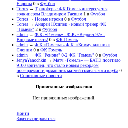
Европы
0
в
Футбол
Torres
→
Трансферы: ФК Гомель интересуется
голкипером Владимиром Гаевым
1
в
Футбол
Torres
→
Новые игроки
0
в
Футбол
Torres
→
Андрей Юсипец - новый тренер ФК
"Гомель"
2
в
Футбол
admin
→
Ф.К. «Гомель» - Ф.К. «Ведрич-97» -
Впервые шесть!
0
в
ФК Гомель
admin
→
Ф.К.»Гомель» - Ф.К. «Коммунальник»
Слоним
0
в
ФК Гомель
admin
→
ФК "Ренова" 0-2 ФК "Гомель"
0
в
Футбол
JenyaYanochkin
→
Матч «Гомель» — БАТЭ посетило
9100 зрителей, что стало новым рекордом
посещаемости домашних матчей гомельского клуба
0
в
Спортивные новости
Привязанные изображения
Нет привязанных изображений.
Войти
Зарегистрироваться