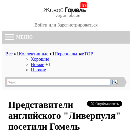
Войти
или
Зарегистрироваться
МЕНЮ
Все
+1
Коллективные
+1
Персональные
TOP
Хорошие
Новые
+1
Плохие
Представители
английского "Ливерпуля"
посетили Гомель