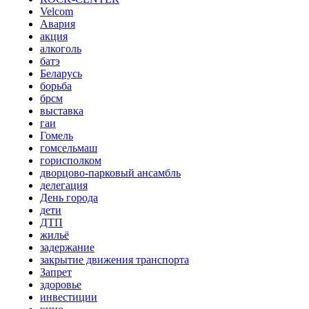
Velcom
Авария
акция
алкоголь
батэ
Беларусь
борьба
брсм
выставка
гаи
Гомель
гомсельмаш
горисполком
дворцово-парковый ансамбль
делегация
День города
дети
ДТП
жильё
задержание
закрытие движения транспорта
Запрет
здоровье
инвестиции