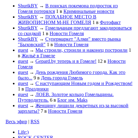
ShurikBY
→
В поисках покемона подросток из
Гомеля потерялся
1
в
Криминальные новости
ShurikBY
→
ПОХАБНОЕ МЕСТО В
ЖИВОПИСНОМ М-НЕ ГОМЕЛЯ
1
в
Фотофакт
ShurikBY
→
Гомельчанам предлагают закодироваться
со скидкой
1
в
Новости Гомеля
ShurikBY
→
Супермаркет "Алми" вместо рынка
"Быховский"
1
в
Новости Гомеля
guest
→
Мы строили, строили и наконец построили
1
в
Жильё в Гомеле
guest
→
Gepard.by теперь и в Гомеле!
12
в
Новости
Гомеля
guest
→
День рождения Любимого города. Как это
было...
9
в
День города Гомель
guest
→
С наступающим Новым годом и Рождеством!
1
в
Праздники
guest
→
ЛОЕВ. Золотое кольцо Гомельщины.
Путеводитель.
6
в
Блог им. Maks
guest
→
Женщину лишили декретных из-за высокой
зарплаты?
7
в
Новости Гомеля
Весь эфир
|
RSS
Life:)
ROCK-CENTER