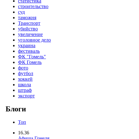
статистика
строительство
суд
таможня
Транспорт
убийство
увеличение
уголовное дело
украина
фестиваль
ФК "Гомель"
ФК Гомель
фото
футбол
хоккей
школа
штраф
экспорт
Блоги
Топ
16.36
Афиша Гомеля