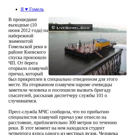
Я ♥ Гомель
В прошедшие
выходные (10
июня 2012 года) на
набережной
знаменитой
Гомельской реки в
районе Киевского
спуска произошло
ЧП. От берега
оторвало плавучий
причал, который
был прикреплен в специально отведенном для этого
месте. На оторванном плавучем пароме очевидцы
заметили человека и поспешили вызвать бригаду
спасателей, рассказав диспетчеру службы 101 о
случившемся.
Пресс-служба МЧС сообщила, что по прибытию
специалистов плавучий причал уже отнесло на
расстояние, приблизительно 300 метров по течению
реки. В этот момент на нем находился студент
четвертого курса одного из местных вузов. Человека