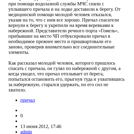
при помощи водолазной службы МЧС сняли с
уплывшего причала и на лодке доставили к берегу. От
медицинской помощи молодой человек отказался,
указав на то, что с ним все хорошо. Причал спасатели
вернули к берегу и укрепили на время веревками к
набережной. Представители речного порта «Гомель»,
прибывшие на место ЧП отбуксировали причал в
необходимое прежнее место и пришвартовали его
заново, проверив внимательно все соединительные
элементы.
Как рассказал молодой человек, которого пришлось
спасать с причала, он гулял по набережной с другом, а
когда увидел, что причал отплывает от берега,
попытался остановить его, прыгнув туда и ухватившись
за набережную, старался удержать, но его сил не
хватило.
причал
0
13 июня 2012, 17:46
admin