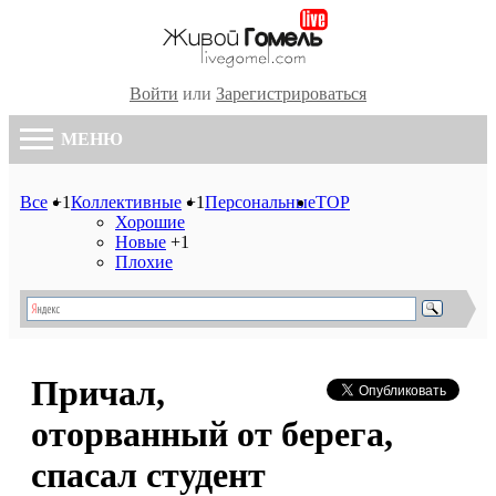
Войти
или
Зарегистрироваться
МЕНЮ
Все
+1
Коллективные
+1
Персональные
TOP
Хорошие
Новые
+1
Плохие
Причал,
оторванный от берега,
спасал студент