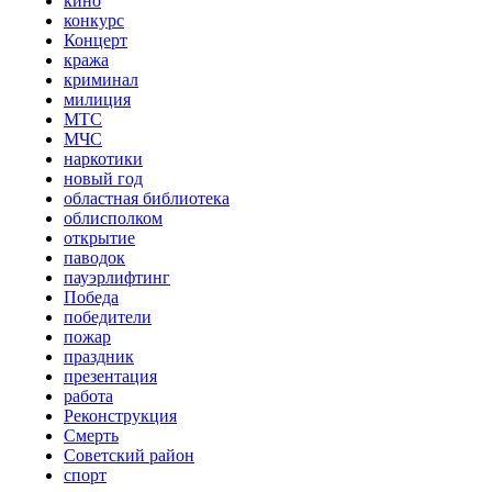
кино
конкурс
Концерт
кража
криминал
милиция
МТС
МЧС
наркотики
новый год
областная библиотека
облисполком
открытие
паводок
пауэрлифтинг
Победа
победители
пожар
праздник
презентация
работа
Реконструкция
Смерть
Советский район
спорт