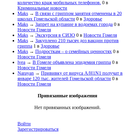
количество краж мобильных телефонов.
0
в
Криминальные новости
Maks
→
В связи с гриппом занятия отменены в 20
школах Гомельской области
0
в
Здоровье
Maks
→
Запрет на купание в водоемах города
0
в
Новости Гомеля
Maks
→
Экскурсия в СИЗО
0
в
Новости Гомеля
Maks
→
Закуплено 210 тысяч доз вакцин против
гриппа
1
в
Здоровье
Maks
→
Подросткам – о семейных ценностях
0
в
Новости Гомеля
lvea
→
В Гомеле объявлена эпидемия гриппа
0
в
Новости Гомеля
Narayan
→
Прививку от вируса A/H1N1 получат в
январе 120 тыс. жителей Гомельской области
0
в
Новости Гомеля
Привязанные изображения
Нет привязанных изображений.
Войти
Зарегистрироваться