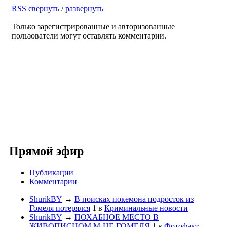
RSS
свернуть
/
развернуть
Только зарегистрированные и авторизованные
пользователи могут оставлять комментарии.
Прямой эфир
Публикации
Комментарии
ShurikBY
→
В поисках покемона подросток из
Гомеля потерялся
1
в
Криминальные новости
ShurikBY
→
ПОХАБНОЕ МЕСТО В
ЖИВОПИСНОМ М-НЕ ГОМЕЛЯ
1
в
Фотофакт