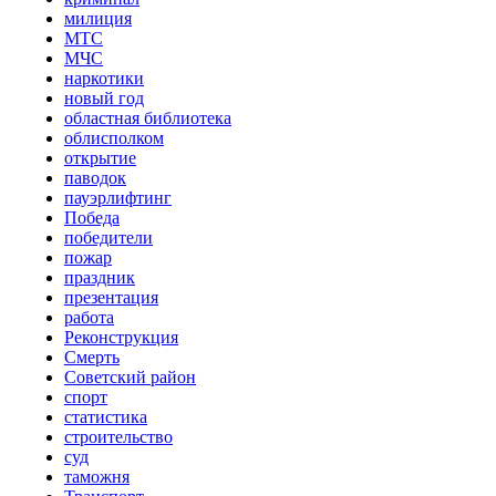
милиция
МТС
МЧС
наркотики
новый год
областная библиотека
облисполком
открытие
паводок
пауэрлифтинг
Победа
победители
пожар
праздник
презентация
работа
Реконструкция
Смерть
Советский район
спорт
статистика
строительство
суд
таможня