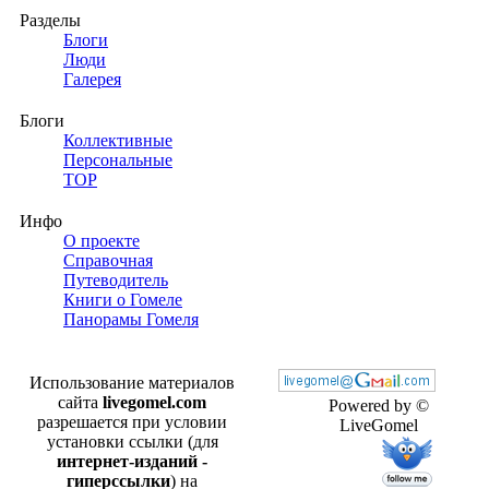
Разделы
Блоги
Люди
Галерея
Блоги
Коллективные
Персональные
TOP
Инфо
О проекте
Справочная
Путеводитель
Книги о Гомеле
Панорамы Гомеля
Использование материалов
сайта
livegomel.com
Powered by ©
разрешается при условии
LiveGomel
установки ссылки (для
интернет-изданий -
гиперссылки
) на