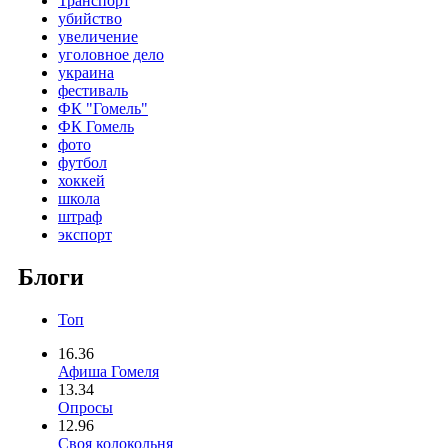
Транспорт
убийство
увеличение
уголовное дело
украина
фестиваль
ФК "Гомель"
ФК Гомель
фото
футбол
хоккей
школа
штраф
экспорт
Блоги
Топ
16.36
Афиша Гомеля
13.34
Опросы
12.96
Своя колокольня