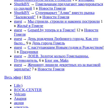
ShurikBY
→
Гомельчанам предлагают закодироваться
со скидкой
1
в
Новости Гомеля
ShurikBY
→
Супермаркет "Алми" вместо рынка
"Быховский"
1
в
Новости Гомеля
guest
→
Мы строили, строили и наконец построили
1
в
Жильё в Гомеле
guest
→
Gepard.by теперь и в Гомеле!
12
в
Новости
Гомеля
guest
→
День рождения Любимого города. Как это
было...
9
в
День города Гомель
guest
→
С наступающим Новым годом и Рождеством!
1
в
Праздники
guest
→
ЛОЕВ. Золотое кольцо Гомельщины.
Путеводитель.
6
в
Блог им. Maks
guest
→
Женщину лишили декретных из-за высокой
зарплаты?
7
в
Новости Гомеля
Весь эфир
|
RSS
Life:)
ROCK-CENTER
Velcom
Авария
акция
алкоголь