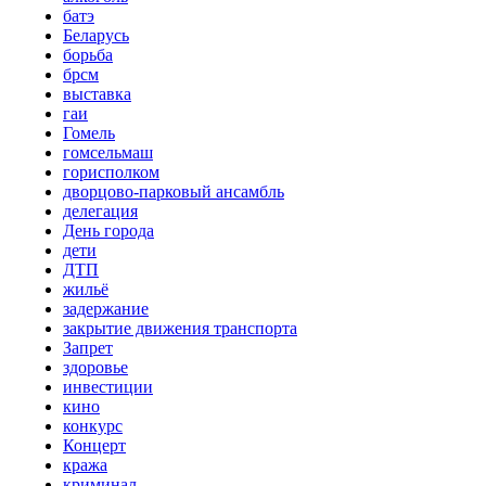
батэ
Беларусь
борьба
брсм
выставка
гаи
Гомель
гомсельмаш
горисполком
дворцово-парковый ансамбль
делегация
День города
дети
ДТП
жильё
задержание
закрытие движения транспорта
Запрет
здоровье
инвестиции
кино
конкурс
Концерт
кража
криминал