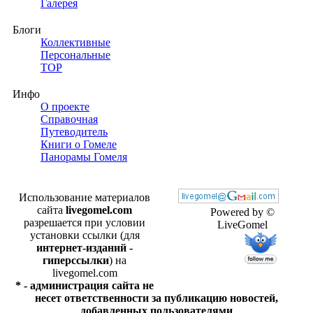
Галерея
Блоги
Коллективные
Персональные
TOP
Инфо
О проекте
Справочная
Путеводитель
Книги о Гомеле
Панорамы Гомеля
Использование материалов
сайта
livegomel.com
Powered by ©
разрешается при условии
LiveGomel
установки ссылки (для
интернет-изданий -
гиперссылки
) на
livegomel.com
* - администрация сайта не
несет ответственности за публикацию новостей,
добавленных пользователями