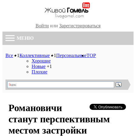
Войти
или
Зарегистрироваться
МЕНЮ
Все
+1
Коллективные
+1
Персональные
TOP
Хорошие
Новые
+1
Плохие
Романовичи
станут перспективным
местом застройки