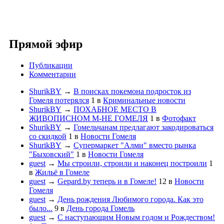
Прямой эфир
Публикации
Комментарии
ShurikBY
→
В поисках покемона подросток из
Гомеля потерялся
1
в
Криминальные новости
ShurikBY
→
ПОХАБНОЕ МЕСТО В
ЖИВОПИСНОМ М-НЕ ГОМЕЛЯ
1
в
Фотофакт
ShurikBY
→
Гомельчанам предлагают закодироваться
со скидкой
1
в
Новости Гомеля
ShurikBY
→
Супермаркет "Алми" вместо рынка
"Быховский"
1
в
Новости Гомеля
guest
→
Мы строили, строили и наконец построили
1
в
Жильё в Гомеле
guest
→
Gepard.by теперь и в Гомеле!
12
в
Новости
Гомеля
guest
→
День рождения Любимого города. Как это
было...
9
в
День города Гомель
guest
→
С наступающим Новым годом и Рождеством!