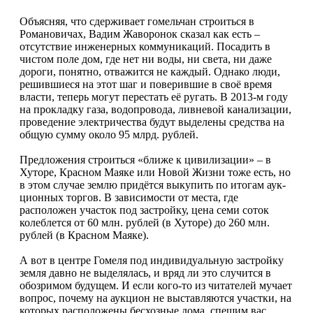
Объясняя, что сдерживает гомельчан строиться в
Романовичах, Вадим Жаворонок сказал как есть –
отсутствие инженерных коммуникаций. Посадить в
чистом поле дом, где нет ни воды, ни света, ни даже
дороги, понятно, отважится не каждый. Однако люди,
решившиеся на этот шаг и поверившие в своё время
власти, теперь могут перестать её ругать. В 2013-м году
на прокладку газа, водопровода, ливневой канализации,
проведение электричества будут выделены средства на
общую сумму около 95 млрд. рублей.
Предложения строиться «ближе к цивилизации» – в
Хуторе, Красном Маяке или Новой Жизни тоже есть, но
в этом случае землю придётся выкупить по итогам аук­
ционных торгов. В зависимости от места, где
расположен участок под застройку, цена семи соток
колеблется от 60 млн. рублей (в Хуторе) до 260 млн.
рублей (в Красном Маяке).
А вот в центре Гомеля под индивидуальную застройку
земля давно не выделялась, и вряд ли это случится в
обозримом будущем. И если кого-то из читателей мучает
вопрос, почему на аукцион не выставляются участки, на
которых расположены бесхозные дома, спешим вас