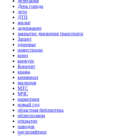
делегация
День города
дети
ДТП
жильё
задержание
закрытие движения транспорта
Запрет
здоровье
инвестиции
кино
конкурс
Концерт
кража
криминал
милиция
МТС
МЧС
наркотики
новый год
областная библиотека
облисполком
открытие
паводок
пауэрлифтинг