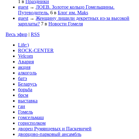
1
в
Праздники
guest
→
ЛОЕВ. Золотое кольцо Гомельщины.
Путеводитель.
6
в
Блог им. Maks
guest
→
Женщину лишили декретных из-за высокой
зарплаты?
7
в
Новости Гомеля
Весь эфир
|
RSS
Life:)
ROCK-CENTER
Velcom
Авария
акция
алкоголь
батэ
Беларусь
борьба
брсм
выставка
гаи
Гомель
гомсельмаш
горисполком
дворец Румянцевых и Паскевичей
дворцово-парковый ансамбль