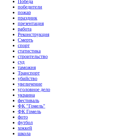
Победа
победители
пожар
праздник
презентация
работа
Реконструкция
Смерть
спорт
статистика
строительство
суд
таможня
Транспорт
убийство
увеличение
уголовное дело
украина
фестиваль
ФК "Гомель"
ФК Гомель
фото
футбол
хоккей
школа