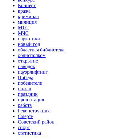
Концерт
кража
криминал
милиция
МТС
МЧС
наркотики
новый год
областная библиотека
облисполком
открытие
паводок
пауэрлифтинг
Победа
победители
пожар
праздник
презентация
работа
Реконструкция
Смерть
Советский район
спорт
статистика