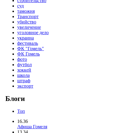
строительство
суд
таможня
Транспорт
убийство
увеличение
уголовное дело
украина
фестиваль
ФК "Гомель"
ФК Гомель
фото
футбол
хоккей
школа
штраф
экспорт
Блоги
Топ
16.36
Афиша Гомеля
13.34