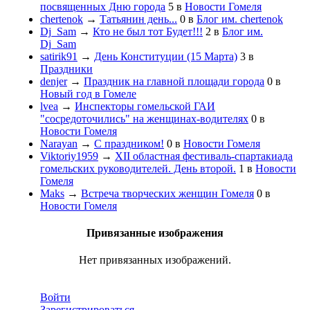
посвященных Дню города
5
в
Новости Гомеля
chertenok
→
Татьянин день...
0
в
Блог им. chertenok
Dj_Sam
→
Кто не был тот Будет!!!
2
в
Блог им.
Dj_Sam
satirik91
→
День Конституции (15 Марта)
3
в
Праздники
denjer
→
Праздник на главной площади города
0
в
Новый год в Гомеле
lvea
→
Инспекторы гомельской ГАИ
"сосредоточились" на женщинах-водителях
0
в
Новости Гомеля
Narayan
→
С праздником!
0
в
Новости Гомеля
Viktoriy1959
→
XII областная фестиваль-спартакиада
гомельских руководителей. День второй.
1
в
Новости
Гомеля
Maks
→
Встреча творческих женщин Гомеля
0
в
Новости Гомеля
Привязанные изображения
Нет привязанных изображений.
Войти
Зарегистрироваться