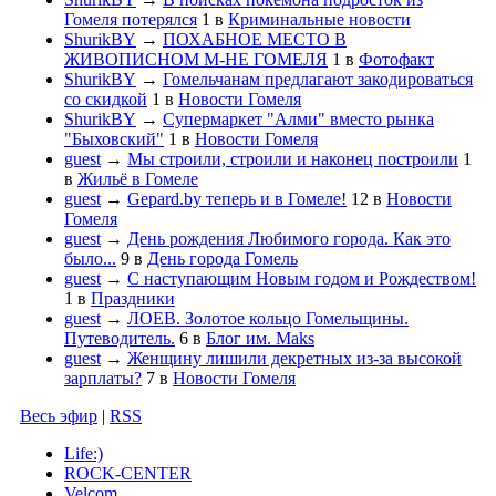
Гомеля потерялся
1
в
Криминальные новости
ShurikBY
→
ПОХАБНОЕ МЕСТО В
ЖИВОПИСНОМ М-НЕ ГОМЕЛЯ
1
в
Фотофакт
ShurikBY
→
Гомельчанам предлагают закодироваться
со скидкой
1
в
Новости Гомеля
ShurikBY
→
Супермаркет "Алми" вместо рынка
"Быховский"
1
в
Новости Гомеля
guest
→
Мы строили, строили и наконец построили
1
в
Жильё в Гомеле
guest
→
Gepard.by теперь и в Гомеле!
12
в
Новости
Гомеля
guest
→
День рождения Любимого города. Как это
было...
9
в
День города Гомель
guest
→
С наступающим Новым годом и Рождеством!
1
в
Праздники
guest
→
ЛОЕВ. Золотое кольцо Гомельщины.
Путеводитель.
6
в
Блог им. Maks
guest
→
Женщину лишили декретных из-за высокой
зарплаты?
7
в
Новости Гомеля
Весь эфир
|
RSS
Life:)
ROCK-CENTER
Velcom