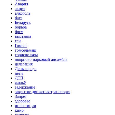
Авария
акция
алкоголь
батэ
Беларусь
борьба
брсм
выставка
гаи
Гомель
гомсельмаш
горисполком
дворцово-парковый ансамбль
делегация
День города
дети
ДТП
жильё
задержание
закрытие движения транспорта
Запрет
здоровье
инвестиции
кино
конкурс