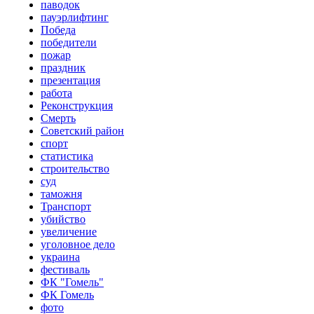
паводок
пауэрлифтинг
Победа
победители
пожар
праздник
презентация
работа
Реконструкция
Смерть
Советский район
спорт
статистика
строительство
суд
таможня
Транспорт
убийство
увеличение
уголовное дело
украина
фестиваль
ФК "Гомель"
ФК Гомель
фото