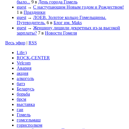
было...
9
в
День города Гомель
guest
→
С наступающим Новым годом и Рождеством!
1
в
Праздники
guest
→
ЛОЕВ. Золотое кольцо Гомельщины.
Путеводитель.
6
в
Блог им. Maks
guest
→
Женщину лишили декретных из-за высокой
зарплаты?
7
в
Новости Гомеля
Весь эфир
|
RSS
Life:)
ROCK-CENTER
Velcom
Авария
акция
алкоголь
батэ
Беларусь
борьба
брсм
выставка
гаи
Гомель
гомсельмаш
горисполком