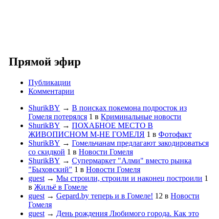
Прямой эфир
Публикации
Комментарии
ShurikBY
→
В поисках покемона подросток из
Гомеля потерялся
1
в
Криминальные новости
ShurikBY
→
ПОХАБНОЕ МЕСТО В
ЖИВОПИСНОМ М-НЕ ГОМЕЛЯ
1
в
Фотофакт
ShurikBY
→
Гомельчанам предлагают закодироваться
со скидкой
1
в
Новости Гомеля
ShurikBY
→
Супермаркет "Алми" вместо рынка
"Быховский"
1
в
Новости Гомеля
guest
→
Мы строили, строили и наконец построили
1
в
Жильё в Гомеле
guest
→
Gepard.by теперь и в Гомеле!
12
в
Новости
Гомеля
guest
→
День рождения Любимого города. Как это