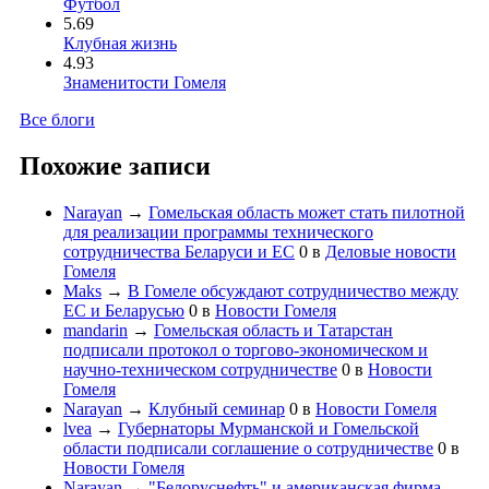
Футбол
5.69
Клубная жизнь
4.93
Знаменитости Гомеля
Все блоги
Похожие записи
Narayan
→
Гомельская область может стать пилотной
для реализации программы технического
сотрудничества Беларуси и ЕС
0
в
Деловые новости
Гомеля
Maks
→
В Гомеле обсуждают сотрудничество между
ЕС и Беларусью
0
в
Новости Гомеля
mandarin
→
Гомельская область и Татарстан
подписали протокол о торгово-экономическом и
научно-техническом сотрудничестве
0
в
Новости
Гомеля
Narayan
→
Клубный семинар
0
в
Новости Гомеля
lvea
→
Губернаторы Мурманской и Гомельской
области подписали соглашение о сотрудничестве
0
в
Новости Гомеля
Narayan
→
"Белоруснефть" и американская фирма