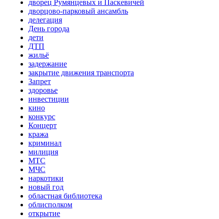
дворец Румянцевых и Паскевичей
дворцово-парковый ансамбль
делегация
День города
дети
ДТП
жильё
задержание
закрытие движения транспорта
Запрет
здоровье
инвестиции
кино
конкурс
Концерт
кража
криминал
милиция
МТС
МЧС
наркотики
новый год
областная библиотека
облисполком
открытие