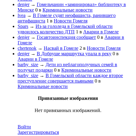
denjer
→
Гомельчанин «заминировал» библиотеку в
Минске
0
в
Криминальные новости
lvea
→
В Гомеле судят неофашиста, ранившего
антифашиста
1
в
Новости Гомеля
Spars
→
Из-за гололеда в Гомельской области
удвоилось количество ДТП
1
в
Аварии в Гомеле
denjer
→
Госавтоинспекция сообщает
0
в
Аварии в
Гомеле
chertenok
→
Насвай в Гомеле
2
в
Новости Гомеля
denjer
→
В Добруше маршрутка упала в реку
0
в
Аварии в Гомеле
barby_size
→
Дети из неблагополучных семей в
получат подарки
0
в
Криминальные новости
barby_size
→
В Гомельской области каждое второе
преступление совершается пьяными
0
в
Криминальные новости
Привязанные изображения
Нет привязанных изображений.
Войти
Зарегистрироваться