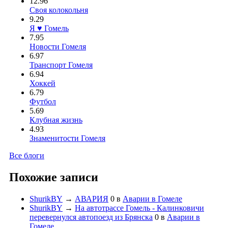
12.96
Своя колокольня
9.29
Я ♥ Гомель
7.95
Новости Гомеля
6.97
Транспорт Гомеля
6.94
Хоккей
6.79
Футбол
5.69
Клубная жизнь
4.93
Знаменитости Гомеля
Все блоги
Похожие записи
ShurikBY
→
АВАРИЯ
0
в
Аварии в Гомеле
ShurikBY
→
На автотрассе Гомель - Калинковичи
перевернулся автопоезд из Брянска
0
в
Аварии в
Гомеле