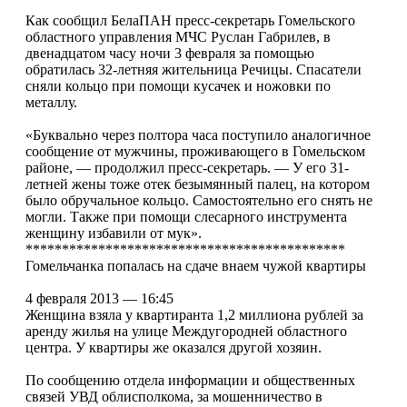
Как сообщил БелаПАН пресс-секретарь Гомельского
областного управления МЧС Руслан Габрилев, в
двенадцатом часу ночи 3 февраля за помощью
обратилась 32-летняя жительница Речицы. Спасатели
сняли кольцо при помощи кусачек и ножовки по
металлу.
«Буквально через полтора часа поступило аналогичное
сообщение от мужчины, проживающего в Гомельском
районе, — продолжил пресс-секретарь. — У его 31-
летней жены тоже отек безымянный палец, на котором
было обручальное кольцо. Самостоятельно его снять не
могли. Также при помощи слесарного инструмента
женщину избавили от мук».
********************************************
Гомельчанка попалась на сдаче внаем чужой квартиры
4 февраля 2013 — 16:45
Женщина взяла у квартиранта 1,2 миллиона рублей за
аренду жилья на улице Междугородней областного
центра. У квартиры же оказался другой хозяин.
По сообщению отдела информации и общественных
связей УВД облисполкома, за мошенничество в