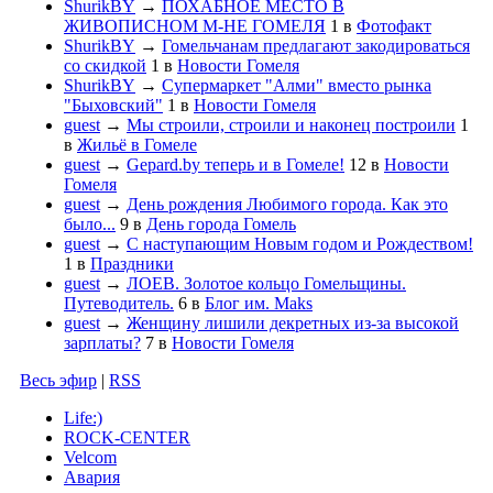
ShurikBY
→
ПОХАБНОЕ МЕСТО В
ЖИВОПИСНОМ М-НЕ ГОМЕЛЯ
1
в
Фотофакт
ShurikBY
→
Гомельчанам предлагают закодироваться
со скидкой
1
в
Новости Гомеля
ShurikBY
→
Супермаркет "Алми" вместо рынка
"Быховский"
1
в
Новости Гомеля
guest
→
Мы строили, строили и наконец построили
1
в
Жильё в Гомеле
guest
→
Gepard.by теперь и в Гомеле!
12
в
Новости
Гомеля
guest
→
День рождения Любимого города. Как это
было...
9
в
День города Гомель
guest
→
С наступающим Новым годом и Рождеством!
1
в
Праздники
guest
→
ЛОЕВ. Золотое кольцо Гомельщины.
Путеводитель.
6
в
Блог им. Maks
guest
→
Женщину лишили декретных из-за высокой
зарплаты?
7
в
Новости Гомеля
Весь эфир
|
RSS
Life:)
ROCK-CENTER
Velcom
Авария