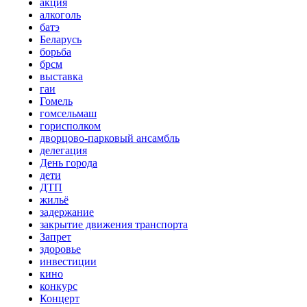
акция
алкоголь
батэ
Беларусь
борьба
брсм
выставка
гаи
Гомель
гомсельмаш
горисполком
дворцово-парковый ансамбль
делегация
День города
дети
ДТП
жильё
задержание
закрытие движения транспорта
Запрет
здоровье
инвестиции
кино
конкурс
Концерт