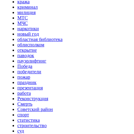
кража
криминал
милиция
МТС
МЧС
наркотики
новый год
областная библиотека
облисполком
открытие
паводок
пауэрлифтинг
Победа
победители
пожар
праздник
презентация
работа
Реконструкция
Смерть
Советский район
спорт
статистика
строительство
суд