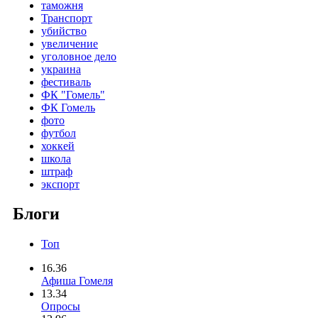
таможня
Транспорт
убийство
увеличение
уголовное дело
украина
фестиваль
ФК "Гомель"
ФК Гомель
фото
футбол
хоккей
школа
штраф
экспорт
Блоги
Топ
16.36
Афиша Гомеля
13.34
Опросы