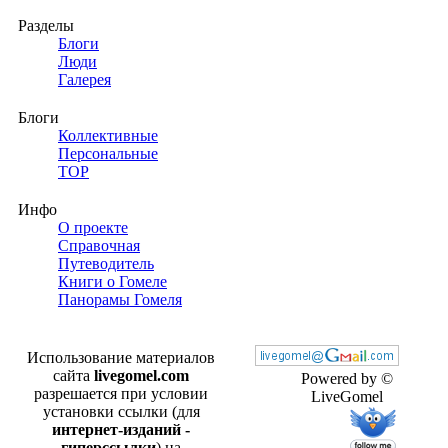
Разделы
Блоги
Люди
Галерея
Блоги
Коллективные
Персональные
TOP
Инфо
О проекте
Справочная
Путеводитель
Книги о Гомеле
Панорамы Гомеля
Использование материалов
сайта
livegomel.com
Powered by ©
разрешается при условии
LiveGomel
установки ссылки (для
интернет-изданий -
гиперссылки
) на