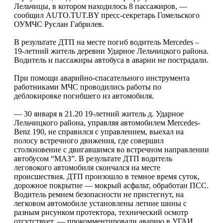
Лельчицы, в котором находилось 8 пассажиров, —
сообщил AUTO.TUT.BY пресс-секретарь Гомельского
ОУМЧС Руслан Габрилев.
В результате ДТП на месте погиб водитель Mercedes –
19-летний житель деревни Ударное Лельчицкого района.
Водитель и пассажиры автобуса в аварии не пострадали.
При помощи аварийно-спасательного инструмента
работниками МЧС проводились работы по
деблокировке погибшего из автомобиля.
— 30 января в 21.20 19-летний житель д. Ударное
Лельчицкого района, управляя автомобилем Mercedes-
Benz 190, не справился с управлением, выехал на
полосу встречного движения, где совершил
столкновение с двигавшимся во встречном направлении
автобусом “МАЗ”. В результате ДТП водитель
леговокого автомобиля скончался на месте
происшествия. ДТП произошло в темное время суток,
дорожное покрытие — мокрый асфальт, обработан ПСС.
Водитель ремнем безопасности не пристегнут, на
легковом автомобиле установлены летние шины с
разным рисунком протектора, технический осмотр
отсутствует, — прокомментировали аварию в УГАИ