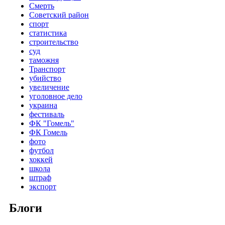
Смерть
Советский район
спорт
статистика
строительство
суд
таможня
Транспорт
убийство
увеличение
уголовное дело
украина
фестиваль
ФК "Гомель"
ФК Гомель
фото
футбол
хоккей
школа
штраф
экспорт
Блоги