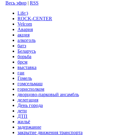
Весь эфир
|
RSS
Life:)
ROCK-CENTER
Velcom
Авария
акция
алкоголь
батэ
Беларусь
борьба
брсм
выставка
гаи
Гомель
гомсельмаш
горисполком
дворцово-парковый ансамбль
делегация
День города
дети
ДТП
жильё
задержание
закрытие движения транспорта