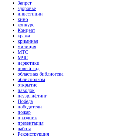
Запрет
здоровье
инвестиции
кино
конкурс
Концерт
кража
криминал
милиция
МТС
МЧС
наркотики
новый год
областная библиотека
облисполком
открытие
паводок
пауэрлифтинг
Победа
победители
пожар
праздник
презентация
работа
Реконструкция