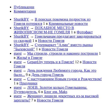
Публикации
Комментарии
ShurikBY
→
В поисках покемона подросток из
Гомеля потерялся
1
в
Криминальные новости
ShurikBY
→
ПОХАБНОЕ МЕСТО В
ЖИВОПИСНОМ М-НЕ ГОМЕЛЯ
1
в
Фотофакт
ShurikBY
→
Гомельчанам предлагают закодироваться
со скидкой
1
в
Новости Гомеля
ShurikBY
→
Супермаркет "Алми" вместо рынка
"Быховский"
1
в
Новости Гомеля
guest
→
Мы строили, строили и наконец построили
1
в
Жильё в Гомеле
guest
→
Gepard.by теперь и в Гомеле!
12
в
Новости
Гомеля
guest
→
День рождения Любимого города. Как это
было...
9
в
День города Гомель
guest
→
С наступающим Новым годом и Рождеством!
1
в
Праздники
guest
→
ЛОЕВ. Золотое кольцо Гомельщины.
Путеводитель.
6
в
Блог им. Maks
guest
→
Женщину лишили декретных из-за высокой
зарплаты?
7
в
Новости Гомеля