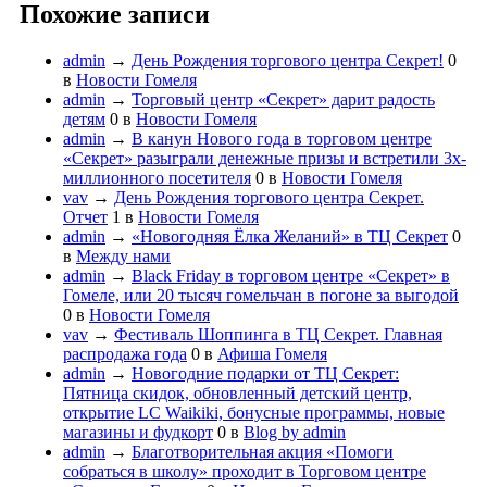
Похожие записи
admin
→
День Рождения торгового центра Секрет!
0
в
Новости Гомеля
admin
→
Торговый центр «Секрет» дарит радость
детям
0
в
Новости Гомеля
admin
→
В канун Нового года в торговом центре
«Секрет» разыграли денежные призы и встретили 3х-
миллионного посетителя
0
в
Новости Гомеля
vav
→
День Рождения торгового центра Секрет.
Отчет
1
в
Новости Гомеля
admin
→
«Новогодняя Ёлка Желаний» в ТЦ Секрет
0
в
Между нами
admin
→
Black Friday в торговом центре «Секрет» в
Гомеле, или 20 тысяч гомельчан в погоне за выгодой
0
в
Новости Гомеля
vav
→
Фестиваль Шоппинга в ТЦ Секрет. Главная
распродажа года
0
в
Афиша Гомеля
admin
→
Новогодние подарки от ТЦ Секрет:
Пятница скидок, обновленный детский центр,
открытие LC Waikiki, бонусные программы, новые
магазины и фудкорт
0
в
Blog by admin
admin
→
Благотворительная акция «Помоги
собраться в школу» проходит в Торговом центре