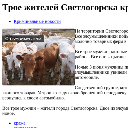
Трое жителей Светлогорска к
Криминальные новости
На территории Светлогорск
Все злоумышленники пойма
молочно-товарных ферм в
Все трое мужчин, которые
района. Все они – цыгане.
Ночью 3 июня мужчины пыт
злоумышленники увидели с
автомобиле.
Следственной группе, кот
«живого товара». Устроив засаду около брошенной неподалеку
вернулись к своем автомобилю.
Все трое мужчин – жители города Светлогорска. Двое из злоум
новое.
кража
,