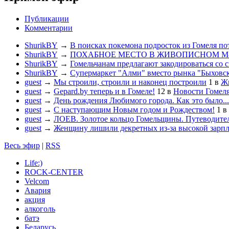
Публикации
Комментарии
ShurikBY
→
В поисках покемона подросток из Гомеля по
ShurikBY
→
ПОХАБНОЕ МЕСТО В ЖИВОПИСНОМ М
ShurikBY
→
Гомельчанам предлагают закодироваться со 
ShurikBY
→
Супермаркет "Алми" вместо рынка "Быховс
guest
→
Мы строили, строили и наконец построили
1
в
Жи
guest
→
Gepard.by теперь и в Гомеле!
12
в
Новости Гомел
guest
→
День рождения Любимого города. Как это было...
guest
→
С наступающим Новым годом и Рождеством!
1
в
guest
→
ЛОЕВ. Золотое кольцо Гомельщины. Путеводител
guest
→
Женщину лишили декретных из-за высокой зарп
Весь эфир
|
RSS
Life:)
ROCK-CENTER
Velcom
Авария
акция
алкоголь
батэ
Беларусь