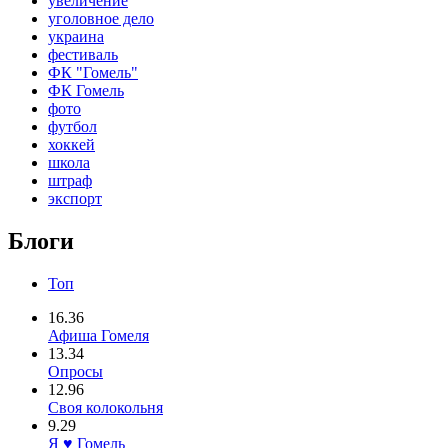
увеличение
уголовное дело
украина
фестиваль
ФК "Гомель"
ФК Гомель
фото
футбол
хоккей
школа
штраф
экспорт
Блоги
Топ
16.36
Афиша Гомеля
13.34
Опросы
12.96
Своя колокольня
9.29
Я ♥ Гомель