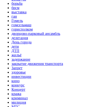
борьба
брсм
выставка
гаи
Гомель
гомсельмаш
горисполком
дворцово-парковый ансамбль
делегация
День города
дети
ДТП
жильё
задержание
закрытие движения транспорта
Запрет
здоровье
инвестиции
кино
конкурс
Концерт
кража
криминал
милиция
МТС