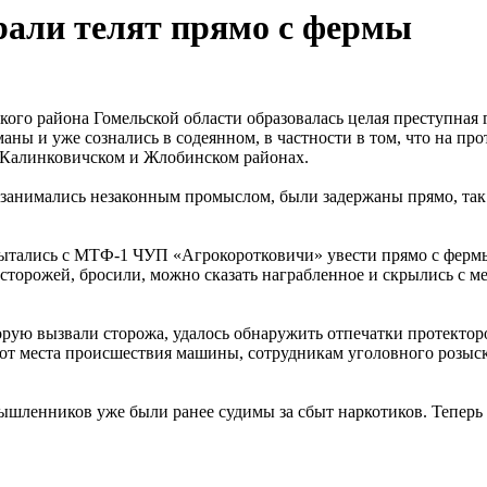
рали телят прямо с фермы
ого района Гомельской области образовалась целая преступная 
ны и уже сознались в содеянном, в частности в том, что на пр
 Калинковичском и Жлобинском районах.
 занимались незаконным промыслом, были задержаны прямо, так
ались с МТФ-1 ЧУП «Агрокоротковичи» увести прямо с фермы т
торожей, бросили, можно сказать награбленное и скрылись с м
орую вызвали сторожа, удалось обнаружить отпечатки протекто
 от места происшествия машины, сотрудникам уголовного розыск
ышленников уже были ранее судимы за сбыт наркотиков. Теперь и