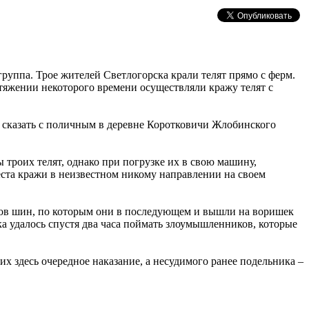
группа. Трое жителей Светлогорска крали телят прямо с ферм.
отяжении некоторого времени осуществляли кражу телят с
 сказать с поличным в деревне Коротковичи Жлобинского
роих телят, однако при погрузке их в свою машину,
еста кражи в неизвестном никому направлении на своем
ров шин, по которым они в последующем и вышли на воришек
а удалось спустя два часа поймать злоумышленников, которые
х здесь очередное наказание, а несудимого ранее подельника –