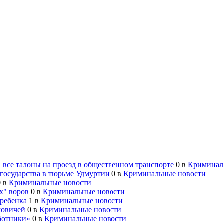
 все талоны на проезд в общественном транспорте
0
в
Криминал
 государства в тюрьме Удмуртии
0
в
Криминальные новости
0
в
Криминальные новости
х" воров
0
в
Криминальные новости
 ребенка
1
в
Криминальные новости
мовичей
0
в
Криминальные новости
ботники»
0
в
Криминальные новости