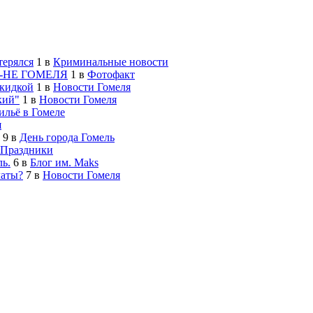
терялся
1
в
Криминальные новости
-НЕ ГОМЕЛЯ
1
в
Фотофакт
скидкой
1
в
Новости Гомеля
кий"
1
в
Новости Гомеля
льё в Гомеле
я
9
в
День города Гомель
Праздники
ь.
6
в
Блог им. Maks
латы?
7
в
Новости Гомеля