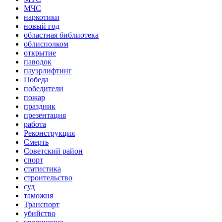
МЧС
наркотики
новый год
областная библиотека
облисполком
открытие
паводок
пауэрлифтинг
Победа
победители
пожар
праздник
презентация
работа
Реконструкция
Смерть
Советский район
спорт
статистика
строительство
суд
таможня
Транспорт
убийство