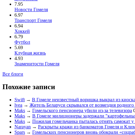
7.95
Новости Гомеля
6.97
Транспорт Гомеля
6.94
Хоккей
6.79
Футбол
5.69
Клубная жизнь
4.93
Знаменитости Гомеля
Все блоги
Похожие записи
Swift
→
В Гомеле неизвестный воришка выкрал из киоска
lvea
→
Житель Беларуси скрывался от возмездия родного
Maks
→
Гомельского пенсионера убили из-за телевизора
Maks
→
В Гомеле милиционеры задержали "картофельны
Maks
→
Пожилая гомельчанка пыталась отнять самокат у
Narayan
→
Раскрыты кражи из банкоматов Гомеля и Кли
Spars
→
Гомельских пенсионеров вновь обокрали «соцра