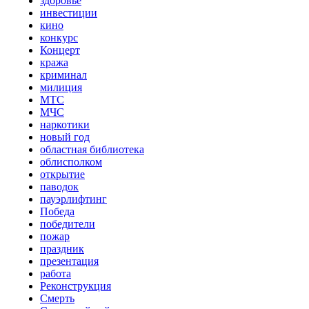
здоровье
инвестиции
кино
конкурс
Концерт
кража
криминал
милиция
МТС
МЧС
наркотики
новый год
областная библиотека
облисполком
открытие
паводок
пауэрлифтинг
Победа
победители
пожар
праздник
презентация
работа
Реконструкция
Смерть