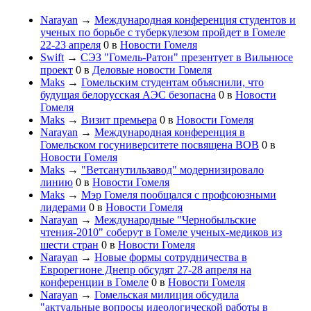
Narayan
→
Международная конференция студентов и
ученых по борьбе с туберкулезом пройдет в Гомеле
22-23 апреля
0
в
Новости Гомеля
Swift
→
СЭЗ "Гомель-Ратон" презентует в Вильнюсе
проект
0
в
Деловые новости Гомеля
Maks
→
Гомельским студентам объяснили, что
будущая белорусская АЭС безопасна
0
в
Новости
Гомеля
Maks
→
Визит премьера
0
в
Новости Гомеля
Narayan
→
Международная конференция в
Гомельском госуниверситете посвящена ВОВ
0
в
Новости Гомеля
Maks
→
"Ветсанутильзавод" модернизировало
линию
0
в
Новости Гомеля
Maks
→
Мэр Гомеля пообщался с профсоюзными
лидерами
0
в
Новости Гомеля
Narayan
→
Международные "Чернобыльские
чтения-2010" соберут в Гомеле ученых-медиков из
шести стран
0
в
Новости Гомеля
Narayan
→
Новые формы сотрудничества в
Еврорегионе Днепр обсудят 27-28 апреля на
конференции в Гомеле
0
в
Новости Гомеля
Narayan
→
Гомельская милиция обсудила
"актуальные вопросы идеологической работы в