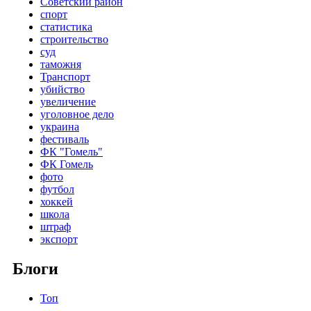
Советский район
спорт
статистика
строительство
суд
таможня
Транспорт
убийство
увеличение
уголовное дело
украина
фестиваль
ФК "Гомель"
ФК Гомель
фото
футбол
хоккей
школа
штраф
экспорт
Блоги
Топ