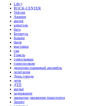
Life:)
ROCK-CENTER
Velcom
Авария
акция
алкоголь
батэ
Беларусь
борьба
брсм
выставка
гаи
Гомель
гомсельмаш
горисполком
дворцово-парковый ансамбль
делегация
День города
дети
ДТП
жильё
задержание
закрытие движения транспорта
Запрет