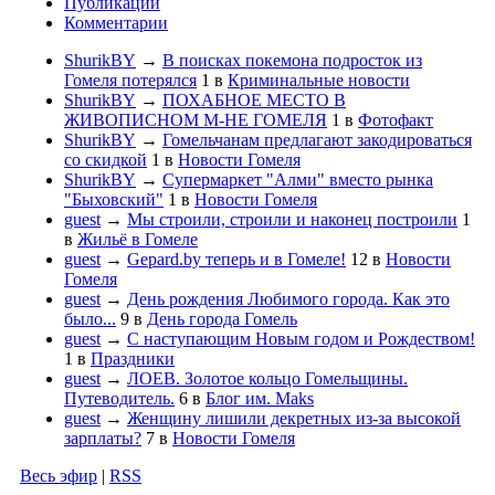
Публикации
Комментарии
ShurikBY
→
В поисках покемона подросток из
Гомеля потерялся
1
в
Криминальные новости
ShurikBY
→
ПОХАБНОЕ МЕСТО В
ЖИВОПИСНОМ М-НЕ ГОМЕЛЯ
1
в
Фотофакт
ShurikBY
→
Гомельчанам предлагают закодироваться
со скидкой
1
в
Новости Гомеля
ShurikBY
→
Супермаркет "Алми" вместо рынка
"Быховский"
1
в
Новости Гомеля
guest
→
Мы строили, строили и наконец построили
1
в
Жильё в Гомеле
guest
→
Gepard.by теперь и в Гомеле!
12
в
Новости
Гомеля
guest
→
День рождения Любимого города. Как это
было...
9
в
День города Гомель
guest
→
С наступающим Новым годом и Рождеством!
1
в
Праздники
guest
→
ЛОЕВ. Золотое кольцо Гомельщины.
Путеводитель.
6
в
Блог им. Maks
guest
→
Женщину лишили декретных из-за высокой
зарплаты?
7
в
Новости Гомеля
Весь эфир
|
RSS