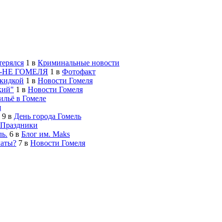
терялся
1
в
Криминальные новости
-НЕ ГОМЕЛЯ
1
в
Фотофакт
скидкой
1
в
Новости Гомеля
кий"
1
в
Новости Гомеля
льё в Гомеле
я
9
в
День города Гомель
Праздники
ь.
6
в
Блог им. Maks
латы?
7
в
Новости Гомеля