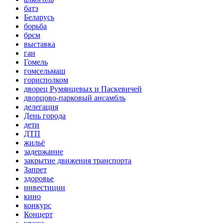
батэ
Беларусь
борьба
брсм
выставка
гаи
Гомель
гомсельмаш
горисполком
дворец Румянцевых и Паскевичей
дворцово-парковый ансамбль
делегация
День города
дети
ДТП
жильё
задержание
закрытие движения транспорта
Запрет
здоровье
инвестиции
кино
конкурс
Концерт