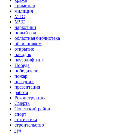
кража
криминал
милиция
МТС
МЧС
наркотики
новый год
областная библиотека
облисполком
открытие
паводок
пауэрлифтинг
Победа
победители
пожар
праздник
презентация
работа
Реконструкция
Смерть
Советский район
спорт
статистика
строительство
суд