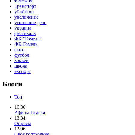
таможня
Транспорт
убийство
увеличение
уголовное дело
украина
фестиваль
ФК "Гомель"
ФК Гомель
фото
футбол
хоккей
школа
экспорт
Блоги
Топ
16.36
Афиша Гомеля
13.34
Опросы
12.96
Своя колокольня