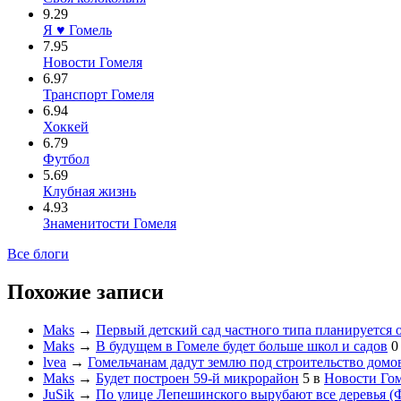
9.29
Я ♥ Гомель
7.95
Новости Гомеля
6.97
Транспорт Гомеля
6.94
Хоккей
6.79
Футбол
5.69
Клубная жизнь
4.93
Знаменитости Гомеля
Все блоги
Похожие записи
Maks
→
Первый детский сад частного типа планируется 
Maks
→
В будущем в Гомеле будет больше школ и садов
0
lvea
→
Гомельчанам дадут землю под строительство домо
Maks
→
Будет построен 59-й микрорайон
5
в
Новости Го
JuSik
→
По улице Лепешинского вырубают все деревья (