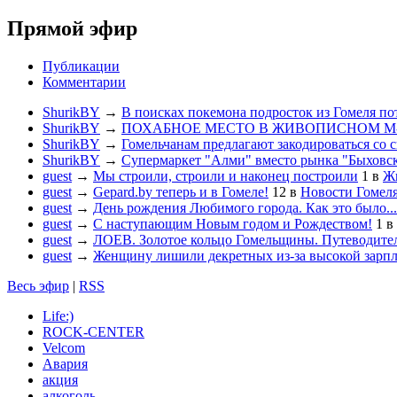
Прямой эфир
Публикации
Комментарии
ShurikBY
→
В поисках покемона подросток из Гомеля по
ShurikBY
→
ПОХАБНОЕ МЕСТО В ЖИВОПИСНОМ М
ShurikBY
→
Гомельчанам предлагают закодироваться со 
ShurikBY
→
Супермаркет "Алми" вместо рынка "Быховс
guest
→
Мы строили, строили и наконец построили
1
в
Жи
guest
→
Gepard.by теперь и в Гомеле!
12
в
Новости Гомел
guest
→
День рождения Любимого города. Как это было...
guest
→
С наступающим Новым годом и Рождеством!
1
в
guest
→
ЛОЕВ. Золотое кольцо Гомельщины. Путеводител
guest
→
Женщину лишили декретных из-за высокой зарп
Весь эфир
|
RSS
Life:)
ROCK-CENTER
Velcom
Авария
акция
алкоголь