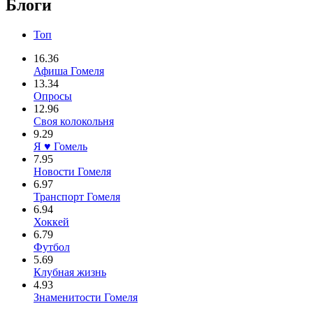
Блоги
Топ
16.36
Афиша Гомеля
13.34
Опросы
12.96
Своя колокольня
9.29
Я ♥ Гомель
7.95
Новости Гомеля
6.97
Транспорт Гомеля
6.94
Хоккей
6.79
Футбол
5.69
Клубная жизнь
4.93
Знаменитости Гомеля