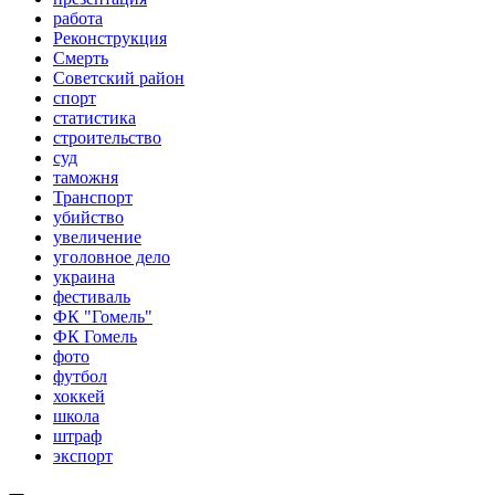
работа
Реконструкция
Смерть
Советский район
спорт
статистика
строительство
суд
таможня
Транспорт
убийство
увеличение
уголовное дело
украина
фестиваль
ФК "Гомель"
ФК Гомель
фото
футбол
хоккей
школа
штраф
экспорт