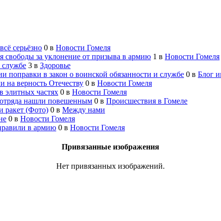
всё серьёзно
0
в
Новости Гомеля
я свободы за уклонение от призыва в армию
1
в
Новости Гомеля
 службе
3
в
Здоровье
и поправки в закон о воинской обязанности и службе
0
в
Блог и
и на верность Отечеству
0
в
Новости Гомеля
в элитных частях
0
в
Новости Гомеля
 отряда нашли повешенным
0
в
Происшествия в Гомеле
и ракет (Фото)
0
в
Между нами
не
0
в
Новости Гомеля
правили в армию
0
в
Новости Гомеля
Привязанные изображения
Нет привязанных изображений.