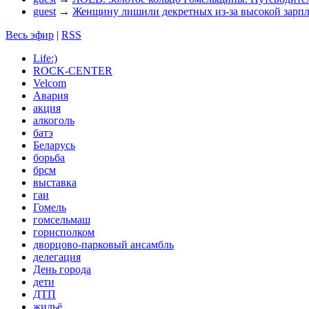
guest
→
Женщину лишили декретных из-за высокой зарп
Весь эфир
|
RSS
Life:)
ROCK-CENTER
Velcom
Авария
акция
алкоголь
батэ
Беларусь
борьба
брсм
выставка
гаи
Гомель
гомсельмаш
горисполком
дворцово-парковый ансамбль
делегация
День города
дети
ДТП
жильё