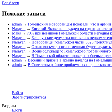
Все блоги
Похожие записи
admin
→
Гомельским новобранцам показали, что в армии 
Narayan
→
Евгений Яковенко осужден на год ограничени
Maks
→
70% призывников Гомельской области негодны к
Narayan
→
Белорусские депутаты приняли в первом чтени
Narayan
→
Новобранцы гомельской части 5525 присягнул
Narayan
→
Около восьмидесяти гомельчан будут служить 
Narayan
→
Военнослужащего Гомельского пограничного
Narayan
→
В Гомельской области проведены боевые пуск
admin
→
Весенний призыв в армию начался на Гомельщи
admin
→
В Советском районе проблемных подростков от
Войти
Зарегистрироваться
Разделы
Блоги