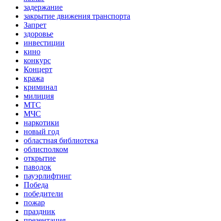
задержание
закрытие движения транспорта
Запрет
здоровье
инвестиции
кино
конкурс
Концерт
кража
криминал
милиция
МТС
МЧС
наркотики
новый год
областная библиотека
облисполком
открытие
паводок
пауэрлифтинг
Победа
победители
пожар
праздник
презентация