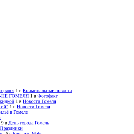
терялся
1
в
Криминальные новости
-НЕ ГОМЕЛЯ
1
в
Фотофакт
скидкой
1
в
Новости Гомеля
кий"
1
в
Новости Гомеля
льё в Гомеле
я
9
в
День города Гомель
Праздники
ь.
6
в
Блог им. Maks