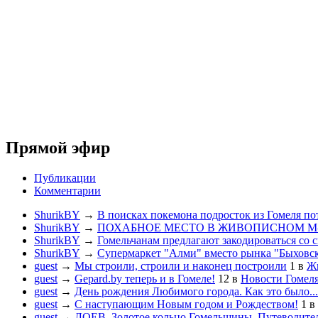
Прямой эфир
Публикации
Комментарии
ShurikBY
→
В поисках покемона подросток из Гомеля по
ShurikBY
→
ПОХАБНОЕ МЕСТО В ЖИВОПИСНОМ М
ShurikBY
→
Гомельчанам предлагают закодироваться со 
ShurikBY
→
Супермаркет "Алми" вместо рынка "Быховс
guest
→
Мы строили, строили и наконец построили
1
в
Жи
guest
→
Gepard.by теперь и в Гомеле!
12
в
Новости Гомел
guest
→
День рождения Любимого города. Как это было...
guest
→
С наступающим Новым годом и Рождеством!
1
в
guest
→
ЛОЕВ. Золотое кольцо Гомельщины. Путеводител