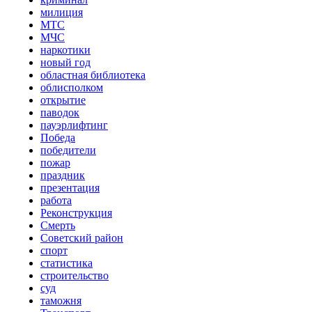
милиция
МТС
МЧС
наркотики
новый год
областная библиотека
облисполком
открытие
паводок
пауэрлифтинг
Победа
победители
пожар
праздник
презентация
работа
Реконструкция
Смерть
Советский район
спорт
статистика
строительство
суд
таможня