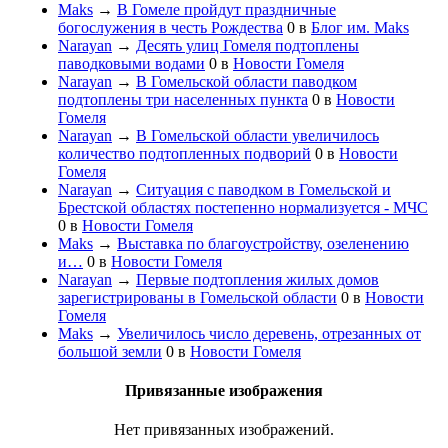
Maks
→
В Гомеле пройдут праздничные
богослужения в честь Рождества
0
в
Блог им. Maks
Narayan
→
Десять улиц Гомеля подтоплены
паводковыми водами
0
в
Новости Гомеля
Narayan
→
В Гомельской области паводком
подтоплены три населенных пункта
0
в
Новости
Гомеля
Narayan
→
В Гомельской области увеличилось
количество подтопленных подворий
0
в
Новости
Гомеля
Narayan
→
Ситуация с паводком в Гомельской и
Брестской областях постепенно нормализуется - МЧС
0
в
Новости Гомеля
Maks
→
Выставка по благоустройству, озеленению
и…
0
в
Новости Гомеля
Narayan
→
Первые подтопления жилых домов
зарегистрированы в Гомельской области
0
в
Новости
Гомеля
Maks
→
Увеличилось число деревень, отрезанных от
большой земли
0
в
Новости Гомеля
Привязанные изображения
Нет привязанных изображений.