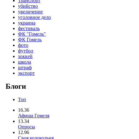
Транспорт
убийство
увеличение
уголовное дело
украина
фестиваль
ФК "Гомель"
ФК Гомель
фото
футбол
хоккей
школа
штраф
экспорт
Блоги
Топ
16.36
Афиша Гомеля
13.34
Опросы
12.96
Своя колокольня