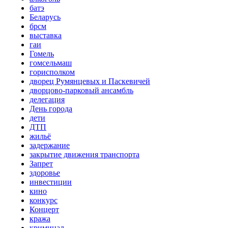
батэ
Беларусь
брсм
выставка
гаи
Гомель
гомсельмаш
горисполком
дворец Румянцевых и Паскевичей
дворцово-парковый ансамбль
делегация
День города
дети
ДТП
жильё
задержание
закрытие движения транспорта
Запрет
здоровье
инвестиции
кино
конкурс
Концерт
кража
криминал