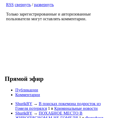
RSS
свернуть
/
развернуть
Только зарегистрированные и авторизованные
пользователи могут оставлять комментарии.
Прямой эфир
Публикации
Комментарии
ShurikBY
→
В поисках покемона подросток из
Гомеля потерялся
1
в
Криминальные новости
ShurikBY
→
ПОХАБНОЕ МЕСТО В
ЖИВОПИСНОМ М-НЕ ГОМЕЛЯ
1
в
Фотофакт