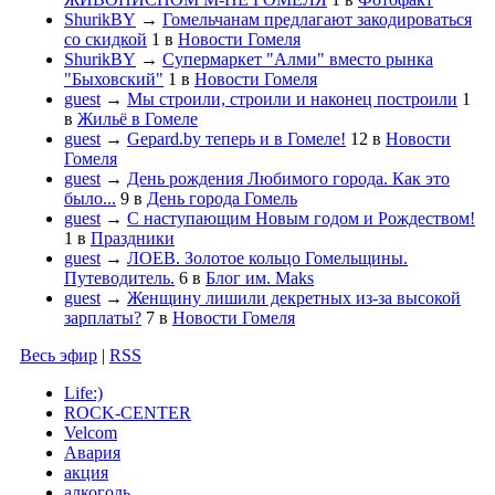
ShurikBY
→
Гомельчанам предлагают закодироваться
со скидкой
1
в
Новости Гомеля
ShurikBY
→
Супермаркет "Алми" вместо рынка
"Быховский"
1
в
Новости Гомеля
guest
→
Мы строили, строили и наконец построили
1
в
Жильё в Гомеле
guest
→
Gepard.by теперь и в Гомеле!
12
в
Новости
Гомеля
guest
→
День рождения Любимого города. Как это
было...
9
в
День города Гомель
guest
→
С наступающим Новым годом и Рождеством!
1
в
Праздники
guest
→
ЛОЕВ. Золотое кольцо Гомельщины.
Путеводитель.
6
в
Блог им. Maks
guest
→
Женщину лишили декретных из-за высокой
зарплаты?
7
в
Новости Гомеля
Весь эфир
|
RSS
Life:)
ROCK-CENTER
Velcom
Авария
акция
алкоголь