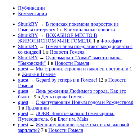
Публикации
Комментарии
ShurikBY
→
В поисках покемона подросток из
Гомеля потерялся
1
в
Криминальные новости
ShurikBY
→
ПОХАБНОЕ МЕСТО В
ЖИВОПИСНОМ М-НЕ ГОМЕЛЯ
1
в
Фотофакт
ShurikBY
→
Гомельчанам предлагают закодироваться
со скидкой
1
в
Новости Гомеля
ShurikBY
→
Супермаркет "Алми" вместо рынка
"Быховский"
1
в
Новости Гомеля
guest
→
Мы строили, строили и наконец построили
1
в
Жильё в Гомеле
guest
→
Gepard.by теперь и в Гомеле!
12
в
Новости
Гомеля
guest
→
День рождения Любимого города. Как это
было...
9
в
День города Гомель
guest
→
С наступающим Новым годом и Рождеством!
1
в
Праздники
guest
→
ЛОЕВ. Золотое кольцо Гомельщины.
Путеводитель.
6
в
Блог им. Maks
guest
→
Женщину лишили декретных из-за высокой
зарплаты?
7
в
Новости Гомеля