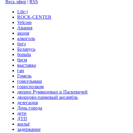
Весь эфир
|
RSS
Life:)
ROCK-CENTER
Velcom
Авария
акция
алкоголь
батэ
Беларусь
борьба
брсм
выставка
гаи
Гомель
гомсельмаш
горисполком
дворец Румянцевых и Паскевичей
дворцово-парковый ансамбль
делегация
День города
дети
ДТП
жильё
задержание