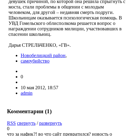
девушек причиной, по которой она решила спрыгнуть с
моста, стали проблемы в общении с молодым
человеком, для другой – недавняя смерть подруги.
Школьницам оказывается психологическая помощь. В
УВД Гомельского облисполкома решается вопрос о
награждении сотрудников милиции, участвовавших в
спасении школьниц.
Дарья СТРЕЛЬЧЕНКО, «ГВ».
Новобелицкий район
,
самоубийство
0
10 мая 2012, 18:57
admin
Комментарии (
1
)
RSS
свернуть
/
развернуть
0
что за нафик?! во что сайт превратился? новость о