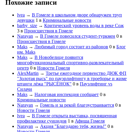
Похожие записи
lvea
→
В Гомеле в школьном дворе обнаружен труп
девушки
1
в
Криминальные новости
barby_size
→
Критический уровень воды в реке Сож
3
в
Происшествия в Гомеле
Narayan
→
В Гомеле повесился студент-туркмен
0
в
Происшествия в Гомеле
Maks
→
Любимый город состоит из районов
0
в
Блог
им. Maks
Maks
→
В Новобелице появится
многофункциональный спортивно-развлекательный
центр
0
в
Новости Гомеля
AlexMartin
→
Третье ежегодное первенство ДЮК ФП
"Золотая рысь" по пауэрлифтингу в троеборье и жиме
штанги лёжа "РЫСЁНОК"
0
в
Пауэлифтинг vs
Силачи
Maks
→
Налоговая инспекция сообщает
0
в
Криминальные новости
Narayan
→
Гомель и за рекой благоустраивается
0
в
Новости Гомеля
lvea
→
В Гомеле открыта выставка, посвященная
профилактике суицидов
1
в
Афиша Гомеля
Narayan
→
Акция "Благодарю тебя, жизнь!"
0
в
Новости Гомеля