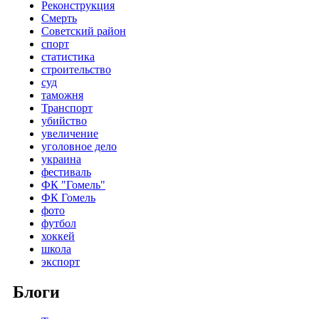
Реконструкция
Смерть
Советский район
спорт
статистика
строительство
суд
таможня
Транспорт
убийство
увеличение
уголовное дело
украина
фестиваль
ФК "Гомель"
ФК Гомель
фото
футбол
хоккей
школа
экспорт
Блоги