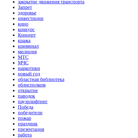
закрытие движения транспорта
Запрет
здоровье
инвестиции
кино
конкурс
Концерт
кража
криминал
милиция
МТС
МЧС
наркотики
новый год
областная библиотека
облисполком
открытие
паводок
пауэрлифтинг
Победа
победители
пожар
праздник
презентация
работа