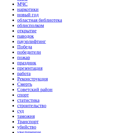
МЧС
наркотики
новый год
областная библиотека
облисполком
открытие
паводок
пауэрлифтинг
Победа
победители
пожар
праздник
презентация
работа
Реконструкция
Смерть
Советский район
спорт
статистика
строительство
суд
таможня
Транспорт
убийство
увеличение