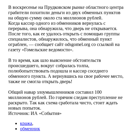
В воскресенье на Прудковском рынке областного центра
грабители похитили деньги из двух обменных пунктов
на общую сумму около ста миллионов рублей.
Когда кассир одного из обменников вернулась с
перерыва, она обнаружила, что дверь не открывается.
После того, как ее удалось открыть с помощью группы
специалистов, обнаружилось, что обменный пункт
ограблен, — сообщает сайт odsgomel.org cо ссылкой на
газету «Гомельские ведомости».
В то время, как шло выяснение обстоятельств
происшедшего, вокруг собралась толпа,
полюбопытствовать подошла и кассир соседнего
обменного пункта. А вернувшись на свое рабочее место,
также не смогла открыть дверь!
Общий навар злоумышленников составил 100
миллионов рублей. По горячим следам преступление не
раскрыто. Так как схема сработала чисто, стоит ждать
новых попыток.
Источник: ИА «Cобытия»
кража
,
обменник