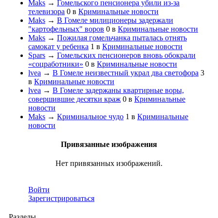
Maks
→
Гомельского пенсионера убили из-за
телевизора
0
в
Криминальные новости
Maks
→
В Гомеле милиционеры задержали
"картофельных" воров
0
в
Криминальные новости
Maks
→
Пожилая гомельчанка пыталась отнять
самокат у ребенка
1
в
Криминальные новости
Spars
→
Гомельских пенсионеров вновь обокрали
«соцработники»
0
в
Криминальные новости
lvea
→
В Гомеле неизвестный украл два светофора
3
в
Криминальные новости
lvea
→
В Гомеле задержаны квартирные воры,
совершившие десятки краж
0
в
Криминальные
новости
Maks
→
Криминальное чудо
1
в
Криминальные
новости
Привязанные изображения
Нет привязанных изображений.
Войти
Зарегистрироваться
Разделы