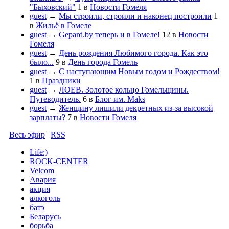
"Быховский"
1
в
Новости Гомеля
guest
→
Мы строили, строили и наконец построили
1
в
Жильё в Гомеле
guest
→
Gepard.by теперь и в Гомеле!
12
в
Новости
Гомеля
guest
→
День рождения Любимого города. Как это
было...
9
в
День города Гомель
guest
→
С наступающим Новым годом и Рождеством!
1
в
Праздники
guest
→
ЛОЕВ. Золотое кольцо Гомельщины.
Путеводитель.
6
в
Блог им. Maks
guest
→
Женщину лишили декретных из-за высокой
зарплаты?
7
в
Новости Гомеля
Весь эфир
|
RSS
Life:)
ROCK-CENTER
Velcom
Авария
акция
алкоголь
батэ
Беларусь
борьба