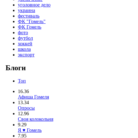
уголовное дело
украина
фестиваль
ФК "Гомель"
ФК Гомель
фото
футбол
хоккей
школа
экспорт
Блоги
Топ
16.36
Афиша Гомеля
13.34
Опросы
12.96
Своя колокольня
9.29
Я ♥ Гомель
7.95