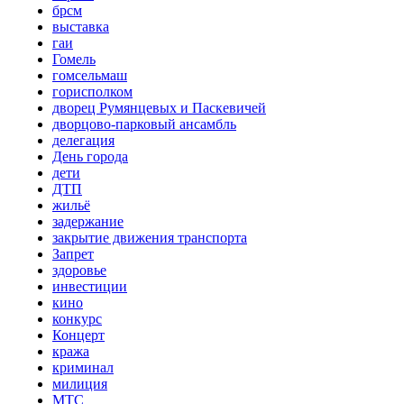
брсм
выставка
гаи
Гомель
гомсельмаш
горисполком
дворец Румянцевых и Паскевичей
дворцово-парковый ансамбль
делегация
День города
дети
ДТП
жильё
задержание
закрытие движения транспорта
Запрет
здоровье
инвестиции
кино
конкурс
Концерт
кража
криминал
милиция
МТС