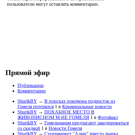
пользователи могут оставлять комментарии.
Прямой эфир
Публикации
Комментарии
ShurikBY
→
В поисках покемона подросток из
Гомеля потерялся
1
в
Криминальные новости
ShurikBY
→
ПОХАБНОЕ МЕСТО В
ЖИВОПИСНОМ М-НЕ ГОМЕЛЯ
1
в
Фотофакт
ShurikBY
→
Гомельчанам предлагают закодироваться
со скидкой
1
в
Новости Гомеля
ShurikBY
→
Супермаркет "Алми" вместо рынка