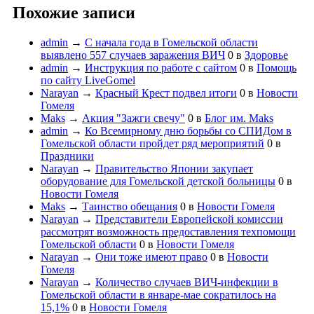
Похожие записи
admin
→
С начала года в Гомельской области
выявлено 557 случаев заражения ВИЧ
0
в
Здоровье
admin
→
Инструкция по работе с сайтом
0
в
Помощь
по сайту LiveGomel
Narayan
→
Красный Крест подвел итоги
0
в
Новости
Гомеля
Maks
→
Акция "Зажги свечу"
0
в
Блог им. Maks
admin
→
Ко Всемирному дню борьбы со СПИДом в
Гомельской области пройдет ряд мероприятий
0
в
Праздники
Narayan
→
Правительство Японии закупает
оборудование для Гомельской детской больницы
0
в
Новости Гомеля
Maks
→
Таинство обещания
0
в
Новости Гомеля
Narayan
→
Представители Европейской комиссии
рассмотрят возможность предоставления техпомощи
Гомельской области
0
в
Новости Гомеля
Narayan
→
Они тоже имеют право
0
в
Новости
Гомеля
Narayan
→
Количество случаев ВИЧ-инфекции в
Гомельской области в январе-мае сократилось на
15,1%
0
в
Новости Гомеля