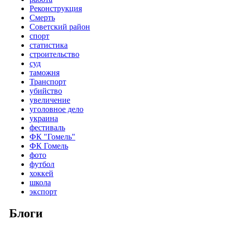
Реконструкция
Смерть
Советский район
спорт
статистика
строительство
суд
таможня
Транспорт
убийство
увеличение
уголовное дело
украина
фестиваль
ФК "Гомель"
ФК Гомель
фото
футбол
хоккей
школа
экспорт
Блоги