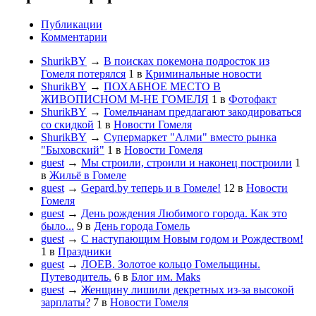
Публикации
Комментарии
ShurikBY
→
В поисках покемона подросток из
Гомеля потерялся
1
в
Криминальные новости
ShurikBY
→
ПОХАБНОЕ МЕСТО В
ЖИВОПИСНОМ М-НЕ ГОМЕЛЯ
1
в
Фотофакт
ShurikBY
→
Гомельчанам предлагают закодироваться
со скидкой
1
в
Новости Гомеля
ShurikBY
→
Супермаркет "Алми" вместо рынка
"Быховский"
1
в
Новости Гомеля
guest
→
Мы строили, строили и наконец построили
1
в
Жильё в Гомеле
guest
→
Gepard.by теперь и в Гомеле!
12
в
Новости
Гомеля
guest
→
День рождения Любимого города. Как это
было...
9
в
День города Гомель
guest
→
С наступающим Новым годом и Рождеством!
1
в
Праздники
guest
→
ЛОЕВ. Золотое кольцо Гомельщины.
Путеводитель.
6
в
Блог им. Maks
guest
→
Женщину лишили декретных из-за высокой
зарплаты?
7
в
Новости Гомеля