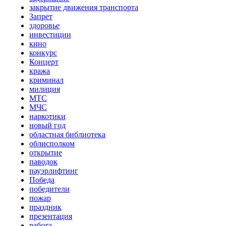
закрытие движения транспорта
Запрет
здоровье
инвестиции
кино
конкурс
Концерт
кража
криминал
милиция
МТС
МЧС
наркотики
новый год
областная библиотека
облисполком
открытие
паводок
пауэрлифтинг
Победа
победители
пожар
праздник
презентация
работа