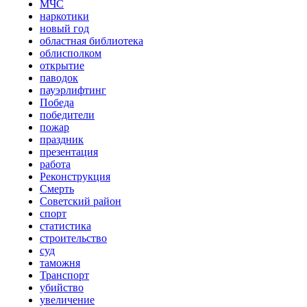
МЧС
наркотики
новый год
областная библиотека
облисполком
открытие
паводок
пауэрлифтинг
Победа
победители
пожар
праздник
презентация
работа
Реконструкция
Смерть
Советский район
спорт
статистика
строительство
суд
таможня
Транспорт
убийство
увеличение