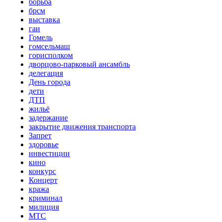
борьба
брсм
выставка
гаи
Гомель
гомсельмаш
горисполком
дворцово-парковый ансамбль
делегация
День города
дети
ДТП
жильё
задержание
закрытие движения транспорта
Запрет
здоровье
инвестиции
кино
конкурс
Концерт
кража
криминал
милиция
МТС