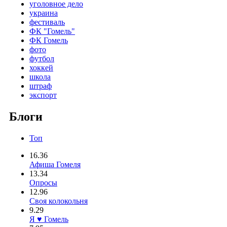
уголовное дело
украина
фестиваль
ФК "Гомель"
ФК Гомель
фото
футбол
хоккей
школа
штраф
экспорт
Блоги
Топ
16.36
Афиша Гомеля
13.34
Опросы
12.96
Своя колокольня
9.29
Я ♥ Гомель