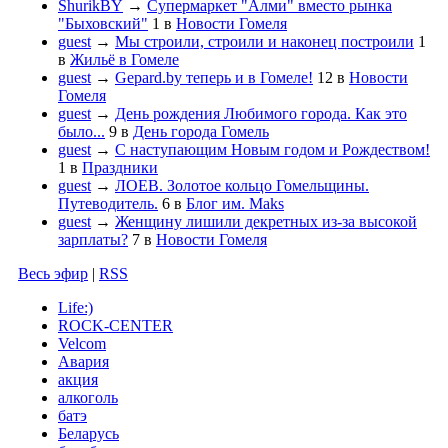
ShurikBY
→
Супермаркет "Алми" вместо рынка
"Быховский"
1
в
Новости Гомеля
guest
→
Мы строили, строили и наконец построили
1
в
Жильё в Гомеле
guest
→
Gepard.by теперь и в Гомеле!
12
в
Новости
Гомеля
guest
→
День рождения Любимого города. Как это
было...
9
в
День города Гомель
guest
→
С наступающим Новым годом и Рождеством!
1
в
Праздники
guest
→
ЛОЕВ. Золотое кольцо Гомельщины.
Путеводитель.
6
в
Блог им. Maks
guest
→
Женщину лишили декретных из-за высокой
зарплаты?
7
в
Новости Гомеля
Весь эфир
|
RSS
Life:)
ROCK-CENTER
Velcom
Авария
акция
алкоголь
батэ
Беларусь