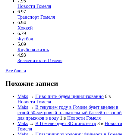
7.95
Новости Гомеля
6.97
Транспорт Гомеля
6.94
Хоккей
6.79
Футбол
5.69
Клубная жизнь
4.93
Знаменитости Гомеля
Все блоги
Похожие записи
Maks
→
Пиво пить будем цивилизованно
6
в
Новости Гомеля
Maks
→
В текущем году в Гомеле будет введен в
строй 50-метровый плавательный бассейн с зоной
для прыжков в воду
1
в
Новости Гомеля
Maks
→
В Гомеле будет 3D-кинотеатр
3
в
Новости
Гомеля
Maks
→
Праздничную колонну байкеров в Гомеле