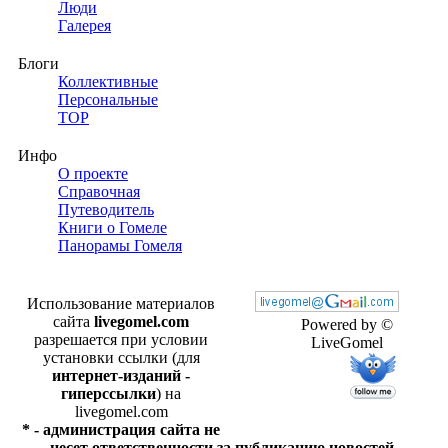
Люди
Галерея
Блоги
Коллективные
Персональные
TOP
Инфо
О проекте
Справочная
Путеводитель
Книги о Гомеле
Панорамы Гомеля
Использование материалов
сайта
livegomel.com
Powered by ©
разрешается при условии
LiveGomel
установки ссылки (для
интернет-изданий -
гиперссылки
) на
livegomel.com
* - администрация сайта не
несет ответственности за публикацию новостей,