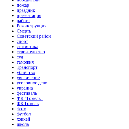
пожар
праздник
презентация
работа
Реконструкция
Смерть
Советский район
спорт
статистика
строительство
суд
таможня
Транспорт
убийство
увеличение
уголовное дело
украина
фестиваль
ФК "Гомель"
ФК Гомель
фото
футбол
хоккей
школа