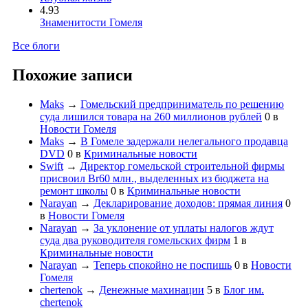
4.93
Знаменитости Гомеля
Все блоги
Похожие записи
Maks
→
Гомельский предприниматель по решению
суда лишился товара на 260 миллионов рублей
0
в
Новости Гомеля
Maks
→
В Гомеле задержали нелегального продавца
DVD
0
в
Криминальные новости
Swift
→
Директор гомельской строительной фирмы
присвоил Br60 млн., выделенных из бюджета на
ремонт школы
0
в
Криминальные новости
Narayan
→
Декларирование доходов: прямая линия
0
в
Новости Гомеля
Narayan
→
За уклонение от уплаты налогов ждут
суда два руководителя гомельских фирм
1
в
Криминальные новости
Narayan
→
Теперь спокойно не поспишь
0
в
Новости
Гомеля
chertenok
→
Денежные махинации
5
в
Блог им.
chertenok