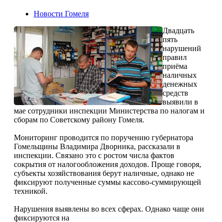
Новости Гомеля
Двадцать
пять
нарушений
правил
приёма
наличных
денежных
средств
выявили в
мае сотрудники инспекции Министерства по налогам и
сборам по Советскому району Гомеля.
Мониторинг проводится по поручению губернатора
Гомельщины Владимира Дворника, рассказали в
инспекции. Связано это с ростом числа фактов
сокрытия от налогообложения доходов. Проще говоря,
субъекты хозяйствования берут наличные, однако не
фиксируют полученные суммы кассово-суммирующей
техникой.
Нарушения выявлены во всех сферах. Однако чаще они
фиксируются на