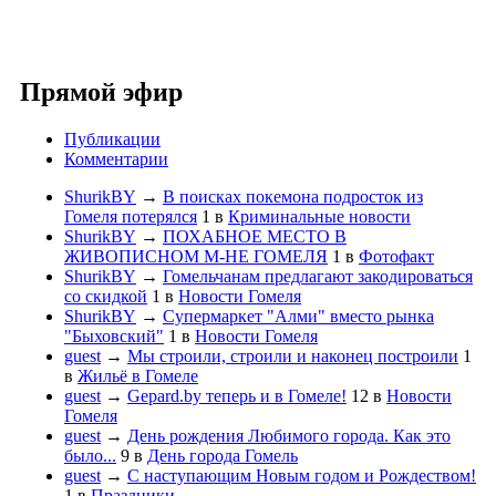
Прямой эфир
Публикации
Комментарии
ShurikBY
→
В поисках покемона подросток из
Гомеля потерялся
1
в
Криминальные новости
ShurikBY
→
ПОХАБНОЕ МЕСТО В
ЖИВОПИСНОМ М-НЕ ГОМЕЛЯ
1
в
Фотофакт
ShurikBY
→
Гомельчанам предлагают закодироваться
со скидкой
1
в
Новости Гомеля
ShurikBY
→
Супермаркет "Алми" вместо рынка
"Быховский"
1
в
Новости Гомеля
guest
→
Мы строили, строили и наконец построили
1
в
Жильё в Гомеле
guest
→
Gepard.by теперь и в Гомеле!
12
в
Новости
Гомеля
guest
→
День рождения Любимого города. Как это
было...
9
в
День города Гомель
guest
→
С наступающим Новым годом и Рождеством!
1
в
Праздники