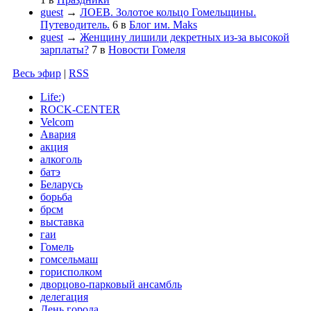
guest
→
ЛОЕВ. Золотое кольцо Гомельщины.
Путеводитель.
6
в
Блог им. Maks
guest
→
Женщину лишили декретных из-за высокой
зарплаты?
7
в
Новости Гомеля
Весь эфир
|
RSS
Life:)
ROCK-CENTER
Velcom
Авария
акция
алкоголь
батэ
Беларусь
борьба
брсм
выставка
гаи
Гомель
гомсельмаш
горисполком
дворцово-парковый ансамбль
делегация
День города