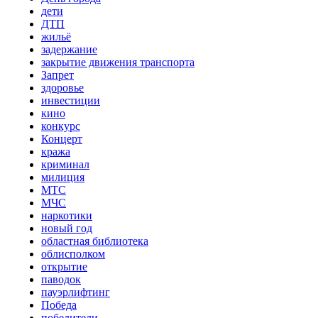
дети
ДТП
жильё
задержание
закрытие движения транспорта
Запрет
здоровье
инвестиции
кино
конкурс
Концерт
кража
криминал
милиция
МТС
МЧС
наркотики
новый год
областная библиотека
облисполком
открытие
паводок
пауэрлифтинг
Победа
победители