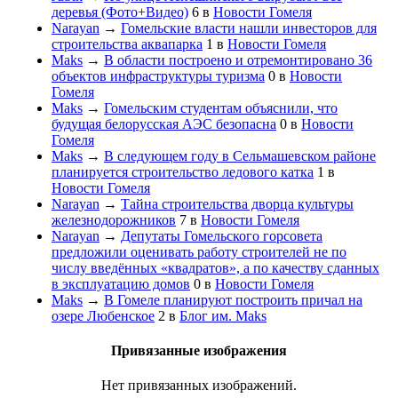
деревья (Фото+Видео)
6
в
Новости Гомеля
Narayan
→
Гомельские власти нашли инвесторов для
строительства аквапарка
1
в
Новости Гомеля
Maks
→
В области построено и отремонтировано 36
объектов инфраструктуры туризма
0
в
Новости
Гомеля
Maks
→
Гомельским студентам объяснили, что
будущая белорусская АЭС безопасна
0
в
Новости
Гомеля
Maks
→
В следующем году в Сельмашевском районе
планируется строительство ледового катка
1
в
Новости Гомеля
Narayan
→
Тайна строительства дворца культуры
железнодорожников
7
в
Новости Гомеля
Narayan
→
Депутаты Гомельского горсовета
предложили оценивать работу строителей не по
числу введённых «квадратов», а по качеству сданных
в эксплуатацию домов
0
в
Новости Гомеля
Maks
→
В Гомеле планируют построить причал на
озере Любенское
2
в
Блог им. Maks
Привязанные изображения
Нет привязанных изображений.