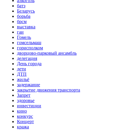
алкоголь
батэ
Беларусь
борьба
брсм
выставка
гаи
Гомель
гомсельмаш
горисполком
дворцово-парковый ансамбль
делегация
День города
дети
ДТП
жильё
задержание
закрытие движения транспорта
Запрет
здоровье
инвестиции
кино
конкурс
Концерт
кража