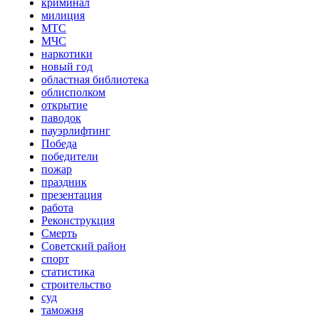
криминал
милиция
МТС
МЧС
наркотики
новый год
областная библиотека
облисполком
открытие
паводок
пауэрлифтинг
Победа
победители
пожар
праздник
презентация
работа
Реконструкция
Смерть
Советский район
спорт
статистика
строительство
суд
таможня