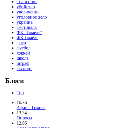
Транспорт
убийство
увеличение
уголовное дело
украина
фестиваль
ФК "Гомель"
ФК Гомель
фото
футбол
хоккей
школа
штраф
экспорт
Блоги
Топ
16.36
Афиша Гомеля
13.34
Опросы
12.96