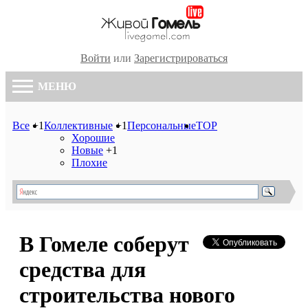
Войти
или
Зарегистрироваться
МЕНЮ
Все
+1
Коллективные
+1
Персональные
TOP
Хорошие
Новые
+1
Плохие
В Гомеле соберут
средства для
строительства нового