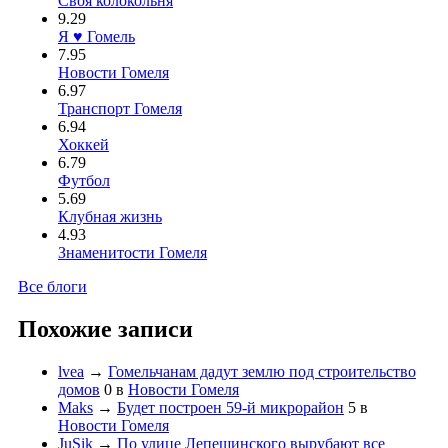
Своя колокольня
9.29
Я ♥ Гомель
7.95
Новости Гомеля
6.97
Транспорт Гомеля
6.94
Хоккей
6.79
Футбол
5.69
Клубная жизнь
4.93
Знаменитости Гомеля
Все блоги
Похожие записи
lvea
→
Гомельчанам дадут землю под строительство
домов
0
в
Новости Гомеля
Maks
→
Будет построен 59-й микрорайон
5
в
Новости Гомеля
JuSik
→
По улице Лепешинского вырубают все