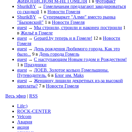
ЖИВОПИСНОМ М-НЕ ГОМЕЛЯ
1
в
Фотофакт
ShurikBY
→
Гомельчанам предлагают закодироваться
со скидкой
1
в
Новости Гомеля
ShurikBY
→
Супермаркет "Алми" вместо рынка
"Быховский"
1
в
Новости Гомеля
guest
→
Мы строили, строили и наконец построили
1
в
Жильё в Гомеле
guest
→
Gepard.by теперь и в Гомеле!
12
в
Новости
Гомеля
guest
→
День рождения Любимого города. Как это
было...
9
в
День города Гомель
guest
→
С наступающим Новым годом и Рождеством!
1
в
Праздники
guest
→
ЛОЕВ. Золотое кольцо Гомельщины.
Путеводитель.
6
в
Блог им. Maks
guest
→
Женщину лишили декретных из-за высокой
зарплаты?
7
в
Новости Гомеля
Весь эфир
|
RSS
Life:)
ROCK-CENTER
Velcom
Авария
акция