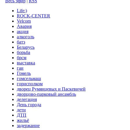
Весь эфир
|
RSS
Life:)
ROCK-CENTER
Velcom
Авария
акция
алкоголь
батэ
Беларусь
борьба
брсм
выставка
гаи
Гомель
гомсельмаш
горисполком
дворец Румянцевых и Паскевичей
дворцово-парковый ансамбль
делегация
День города
дети
ДТП
жильё
задержание