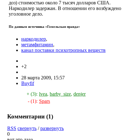
доз) стоимостью около 7 тысяч долларов США.
Наркодилер задержан. В отношении его возбуждено
уголовное дело.
По данным источника «Гомельская правда»
наркодилер
,
метамфитамин
,
канал поставки психотропных веществ
+2
28 марта 2009, 15:57
Buyfif
+ (3):
lvea
,
barby_size
,
denjer
- (1):
Spars
Комментарии (
1
)
RSS
свернуть
/
развернуть
0
вот это дааа