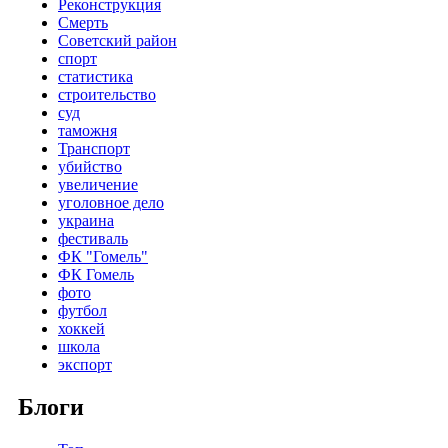
Реконструкция
Смерть
Советский район
спорт
статистика
строительство
суд
таможня
Транспорт
убийство
увеличение
уголовное дело
украина
фестиваль
ФК "Гомель"
ФК Гомель
фото
футбол
хоккей
школа
экспорт
Блоги