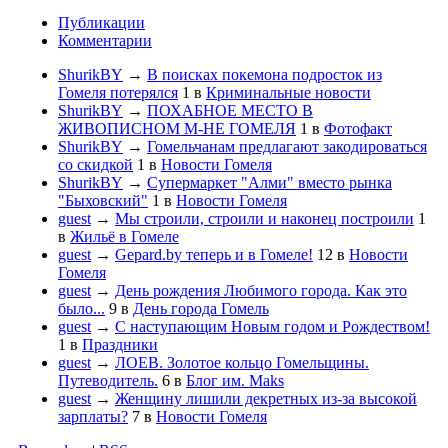
Публикации
Комментарии
ShurikBY
→
В поисках покемона подросток из
Гомеля потерялся
1
в
Криминальные новости
ShurikBY
→
ПОХАБНОЕ МЕСТО В
ЖИВОПИСНОМ М-НЕ ГОМЕЛЯ
1
в
Фотофакт
ShurikBY
→
Гомельчанам предлагают закодироваться
со скидкой
1
в
Новости Гомеля
ShurikBY
→
Супермаркет "Алми" вместо рынка
"Быховский"
1
в
Новости Гомеля
guest
→
Мы строили, строили и наконец построили
1
в
Жильё в Гомеле
guest
→
Gepard.by теперь и в Гомеле!
12
в
Новости
Гомеля
guest
→
День рождения Любимого города. Как это
было...
9
в
День города Гомель
guest
→
С наступающим Новым годом и Рождеством!
1
в
Праздники
guest
→
ЛОЕВ. Золотое кольцо Гомельщины.
Путеводитель.
6
в
Блог им. Maks
guest
→
Женщину лишили декретных из-за высокой
зарплаты?
7
в
Новости Гомеля