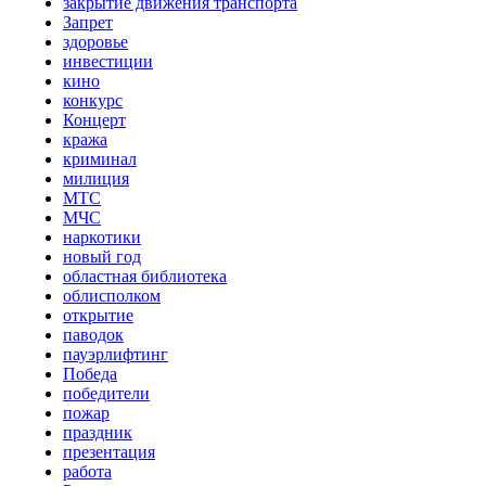
закрытие движения транспорта
Запрет
здоровье
инвестиции
кино
конкурс
Концерт
кража
криминал
милиция
МТС
МЧС
наркотики
новый год
областная библиотека
облисполком
открытие
паводок
пауэрлифтинг
Победа
победители
пожар
праздник
презентация
работа