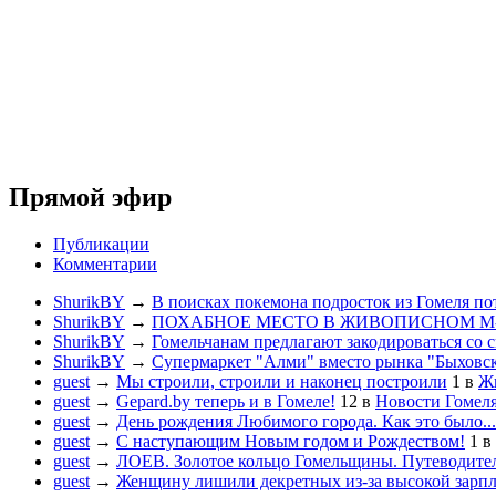
Прямой эфир
Публикации
Комментарии
ShurikBY
→
В поисках покемона подросток из Гомеля по
ShurikBY
→
ПОХАБНОЕ МЕСТО В ЖИВОПИСНОМ М
ShurikBY
→
Гомельчанам предлагают закодироваться со 
ShurikBY
→
Супермаркет "Алми" вместо рынка "Быховс
guest
→
Мы строили, строили и наконец построили
1
в
Жи
guest
→
Gepard.by теперь и в Гомеле!
12
в
Новости Гомел
guest
→
День рождения Любимого города. Как это было...
guest
→
С наступающим Новым годом и Рождеством!
1
в
guest
→
ЛОЕВ. Золотое кольцо Гомельщины. Путеводител
guest
→
Женщину лишили декретных из-за высокой зарп