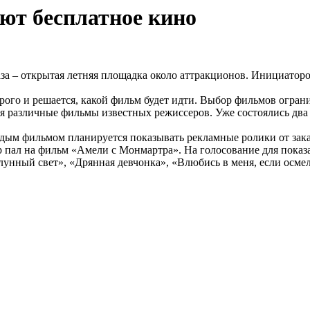
ют бесплатное кино
аза – открытая летняя площадка около аттракционов. Инициаторо
рого и решается, какой фильм будет идти. Выбор фильмов огран
я различные фильмы известных режиссеров. Уже состоялись два 
ждым фильмом планируется показывать рекламные ролики от заказ
ор пал на фильм «Амели с Монмартра». На голосование для пок
лунный свет», «Дрянная девчонка», «Влюбись в меня, если осме