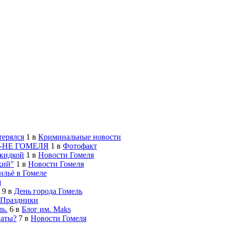
терялся
1
в
Криминальные новости
-НЕ ГОМЕЛЯ
1
в
Фотофакт
скидкой
1
в
Новости Гомеля
кий"
1
в
Новости Гомеля
льё в Гомеле
я
9
в
День города Гомель
Праздники
ь.
6
в
Блог им. Maks
латы?
7
в
Новости Гомеля