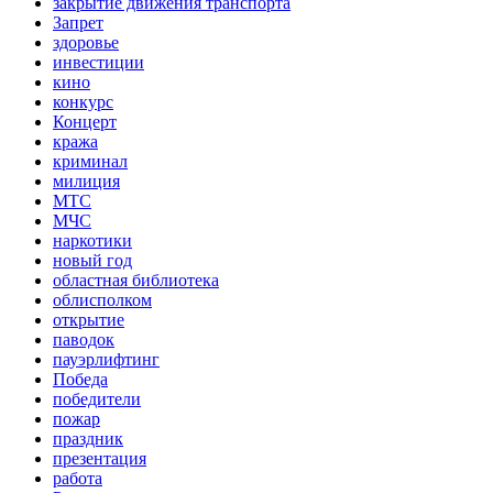
закрытие движения транспорта
Запрет
здоровье
инвестиции
кино
конкурс
Концерт
кража
криминал
милиция
МТС
МЧС
наркотики
новый год
областная библиотека
облисполком
открытие
паводок
пауэрлифтинг
Победа
победители
пожар
праздник
презентация
работа