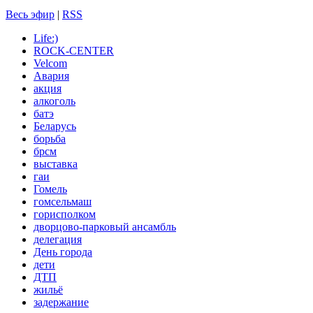
Весь эфир
|
RSS
Life:)
ROCK-CENTER
Velcom
Авария
акция
алкоголь
батэ
Беларусь
борьба
брсм
выставка
гаи
Гомель
гомсельмаш
горисполком
дворцово-парковый ансамбль
делегация
День города
дети
ДТП
жильё
задержание