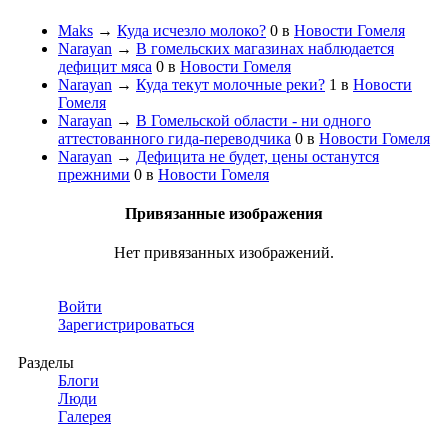
Maks
→
Куда исчезло молоко?
0
в
Новости Гомеля
Narayan
→
В гомельских магазинах наблюдается
дефицит мяса
0
в
Новости Гомеля
Narayan
→
Куда текут молочные реки?
1
в
Новости
Гомеля
Narayan
→
В Гомельской области - ни одного
аттестованного гида-переводчика
0
в
Новости Гомеля
Narayan
→
Дефицита не будет, цены останутся
прежними
0
в
Новости Гомеля
Привязанные изображения
Нет привязанных изображений.
Войти
Зарегистрироваться
Разделы
Блоги
Люди
Галерея