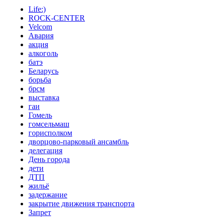
Life:)
ROCK-CENTER
Velcom
Авария
акция
алкоголь
батэ
Беларусь
борьба
брсм
выставка
гаи
Гомель
гомсельмаш
горисполком
дворцово-парковый ансамбль
делегация
День города
дети
ДТП
жильё
задержание
закрытие движения транспорта
Запрет