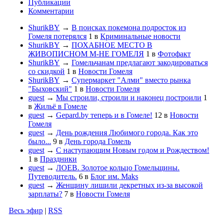
Публикации
Комментарии
ShurikBY
→
В поисках покемона подросток из
Гомеля потерялся
1
в
Криминальные новости
ShurikBY
→
ПОХАБНОЕ МЕСТО В
ЖИВОПИСНОМ М-НЕ ГОМЕЛЯ
1
в
Фотофакт
ShurikBY
→
Гомельчанам предлагают закодироваться
со скидкой
1
в
Новости Гомеля
ShurikBY
→
Супермаркет "Алми" вместо рынка
"Быховский"
1
в
Новости Гомеля
guest
→
Мы строили, строили и наконец построили
1
в
Жильё в Гомеле
guest
→
Gepard.by теперь и в Гомеле!
12
в
Новости
Гомеля
guest
→
День рождения Любимого города. Как это
было...
9
в
День города Гомель
guest
→
С наступающим Новым годом и Рождеством!
1
в
Праздники
guest
→
ЛОЕВ. Золотое кольцо Гомельщины.
Путеводитель.
6
в
Блог им. Maks
guest
→
Женщину лишили декретных из-за высокой
зарплаты?
7
в
Новости Гомеля
Весь эфир
|
RSS