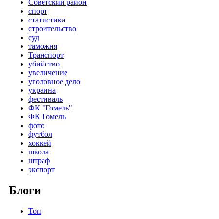
Советский район
спорт
статистика
строительство
суд
таможня
Транспорт
убийство
увеличение
уголовное дело
украина
фестиваль
ФК "Гомель"
ФК Гомель
фото
футбол
хоккей
школа
штраф
экспорт
Блоги
Топ