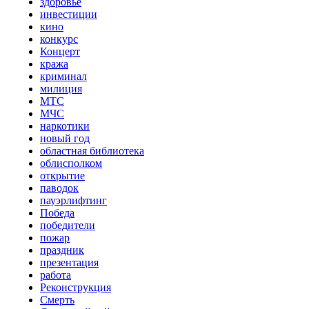
здоровье
инвестиции
кино
конкурс
Концерт
кража
криминал
милиция
МТС
МЧС
наркотики
новый год
областная библиотека
облисполком
открытие
паводок
пауэрлифтинг
Победа
победители
пожар
праздник
презентация
работа
Реконструкция
Смерть