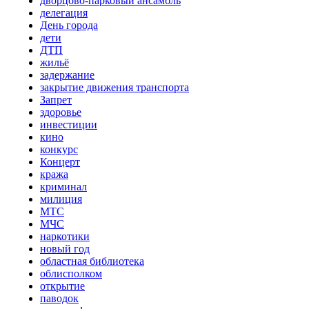
дворцово-парковый ансамбль
делегация
День города
дети
ДТП
жильё
задержание
закрытие движения транспорта
Запрет
здоровье
инвестиции
кино
конкурс
Концерт
кража
криминал
милиция
МТС
МЧС
наркотики
новый год
областная библиотека
облисполком
открытие
паводок