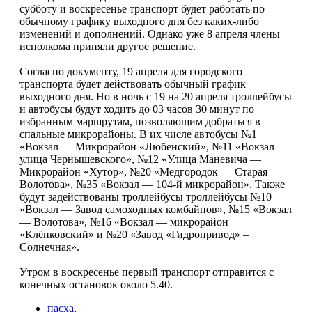
субботу и воскресенье транспорт будет работать по
обычному графику выходного дня без каких-либо
изменений и дополнений. Однако уже 8 апреля члены
исполкома приняли другое решение.
Согласно документу, 19 апреля для городского
транспорта будет действовать обычный график
выходного дня. Но в ночь с 19 на 20 апреля троллейбусы
и автобусы будут ходить до 03 часов 30 минут по
избранным маршрутам, позволяющим добраться в
спальные микрорайоны. В их числе автобусы №1
«Вокзал — Микрорайон «Любенский», №11 «Вокзал —
улица Чернышевского», №12 «Улица Маневича —
Микрорайон «Хутор», №20 «Медгородок — Старая
Волотова», №35 «Вокзал — 104-й микрорайон». Также
будут задействованы троллейбусы троллейбусы №10
«Вокзал — Завод самоходных комбайнов», №15 «Вокзал
— Волотова», №16 «Вокзал — микрорайон
«Клёнковский» и №20 «Завод «Гидропривод» –
Солнечная».
Утром в воскресенье первый транспорт отправится с
конечных остановок около 5.40.
пасха
,