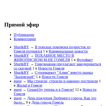
Прямой эфир
Публикации
Комментарии
ShurikBY
→
В поисках покемона подросток из
Гомеля потерялся
1
в
Криминальные новости
ShurikBY
→
ПОХАБНОЕ МЕСТО В
ЖИВОПИСНОМ М-НЕ ГОМЕЛЯ
1
в
Фотофакт
ShurikBY
→
Гомельчанам предлагают закодироваться
со скидкой
1
в
Новости Гомеля
ShurikBY
→
Супермаркет "Алми" вместо рынка
"Быховский"
1
в
Новости Гомеля
guest
→
Мы строили, строили и наконец построили
1
в
Жильё в Гомеле
guest
→
Gepard.by теперь и в Гомеле!
12
в
Новости
Гомеля
guest
→
День рождения Любимого города. Как это
было...
9
в
День города Гомель