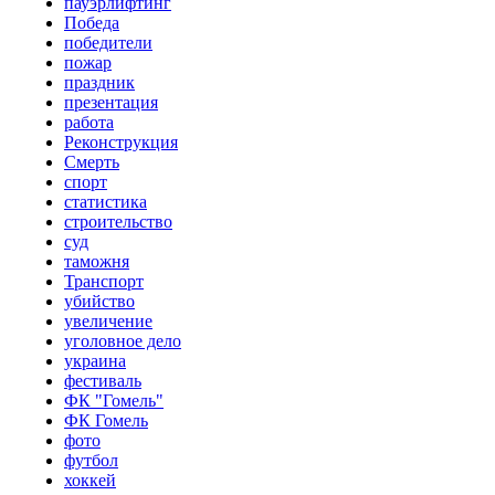
пауэрлифтинг
Победа
победители
пожар
праздник
презентация
работа
Реконструкция
Смерть
спорт
статистика
строительство
суд
таможня
Транспорт
убийство
увеличение
уголовное дело
украина
фестиваль
ФК "Гомель"
ФК Гомель
фото
футбол
хоккей