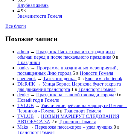
Клубная жизнь
4.93
Знаменитости Гомеля
Все блоги
Похожие записи
admin
→
Праздник Пасха: правила, традиции и
обычаи перед и после пасхального праздника
0
в
Праздники
panics
→
Программа праздничных мероприятий,
посвященных Дню города
5
в
Новости Гомеля
chertenok
→
Татьянин день...
0
в
Блог им. chertenok
DIaR4IK
→
Улица Бориса Царикова будет закрыта
для движения транспорта
1
в
Транспорт Гомеля
denjer
→
Праздник на главной площади города
0
в
Новый год в Гомеле
TVLUB
→
Увеличение рейсов на маршруте Гомель –
Чернигов - Гомель
3
в
Транспорт Гомеля
TVLUB
→
НОВЫЙ МАРШРУТ СЛЕДОВАНИЯ
АВТОБУСА 3А
2
в
Транспорт Гомеля
Maks
→
Перевозка пассажиров – удел лучших
0
в
Транспорт Гомеля