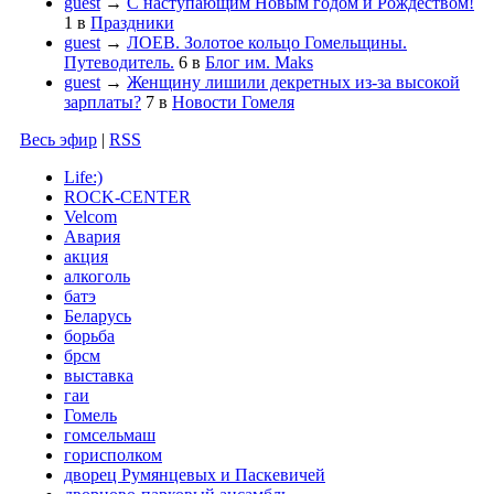
guest
→
С наступающим Новым годом и Рождеством!
1
в
Праздники
guest
→
ЛОЕВ. Золотое кольцо Гомельщины.
Путеводитель.
6
в
Блог им. Maks
guest
→
Женщину лишили декретных из-за высокой
зарплаты?
7
в
Новости Гомеля
Весь эфир
|
RSS
Life:)
ROCK-CENTER
Velcom
Авария
акция
алкоголь
батэ
Беларусь
борьба
брсм
выставка
гаи
Гомель
гомсельмаш
горисполком
дворец Румянцевых и Паскевичей