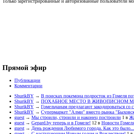
Только зарегистрированные и авторизованные пользователи мо
Прямой эфир
Публикации
Комментарии
ShurikBY
→
В поисках покемона подросток из Гомеля по
ShurikBY
→
ПОХАБНОЕ МЕСТО В ЖИВОПИСНОМ М
ShurikBY
→
Гомельчанам предлагают закодироваться со 
ShurikBY
→
Супермаркет "Алми" вместо рынка "Быховс
guest
→
Мы строили, строили и наконец построили
1
в
Жи
guest
→
Gepard.by теперь и в Гомеле!
12
в
Новости Гомел
guest
→
День рождения Любимого города. Как это было...
guest
→
С наступающим Новым годом и Рождеством!
1
в