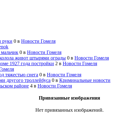
и руки
0
в
Новости Гомеля
enok
 мальчик
0
в
Новости Гомеля
околола живот штырями ограды
0
в
Новости Гомеля
оме 1927 года постройки
2
в
Новости Гомеля
Гомеля
од тяжестью снега
0
в
Новости Гомеля
ми другого троллейбуса
0
в
Криминальные новости
льском районе
4
в
Новости Гомеля
Привязанные изображения
Нет привязанных изображений.