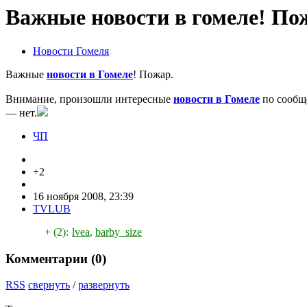
Важные новости в гомеле! По
Новости Гомеля
Важные
новости в Гомеле
! Пожар.
Внимание, произошли интересные
новости в Гомеле
по сообще
— нет.
ЧП
+2
16 ноября 2008, 23:39
TVLUB
+ (2):
lvea
,
barby_size
Комментарии (
0
)
RSS
свернуть
/
развернуть