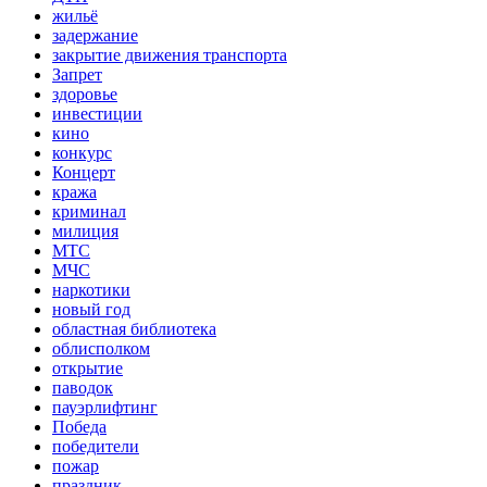
жильё
задержание
закрытие движения транспорта
Запрет
здоровье
инвестиции
кино
конкурс
Концерт
кража
криминал
милиция
МТС
МЧС
наркотики
новый год
областная библиотека
облисполком
открытие
паводок
пауэрлифтинг
Победа
победители
пожар
праздник