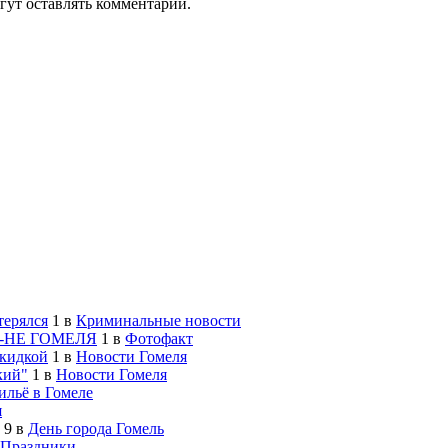
гут оставлять комментарии.
терялся
1
в
Криминальные новости
-НЕ ГОМЕЛЯ
1
в
Фотофакт
скидкой
1
в
Новости Гомеля
кий"
1
в
Новости Гомеля
льё в Гомеле
я
9
в
День города Гомель
Праздники