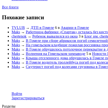
Все блоги
Похожие записи
TVLUB
→
ДТП в Гомеле
6
в
Аварии в Гомеле
Maks
→
Работница фабрики «Спартак» осталась без кист
chertenok
→
Ребенок вывалился из окна
3
в
Блог им. chert
Maks
→
В Гомеле при сборе абрикосов погиб семилетний
Maks
→
На гомельском кладбище пожилая россиянка пр
Maks
→
В Гомеле обрушилось потолочное перекрытие в д
Maks
→
Волнения на Гомельском химзаводе
5
в
Новости 
Maks
→
Крыша отселенного дома обрушилась в Гомеле п
Maks
→
В Гомеле водитель троллейбуса погиб под колеса
Maks
→
Скутерист погиб под колесами грузовика в Гоме
Войти
Зарегистрироваться
Разделы