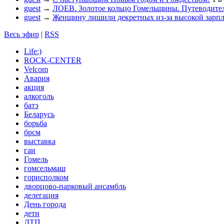
guest
→
ЛОЕВ. Золотое кольцо Гомельщины. Путеводител
guest
→
Женщину лишили декретных из-за высокой зарп
Весь эфир
|
RSS
Life:)
ROCK-CENTER
Velcom
Авария
акция
алкоголь
батэ
Беларусь
борьба
брсм
выставка
гаи
Гомель
гомсельмаш
горисполком
дворцово-парковый ансамбль
делегация
День города
дети
ДТП