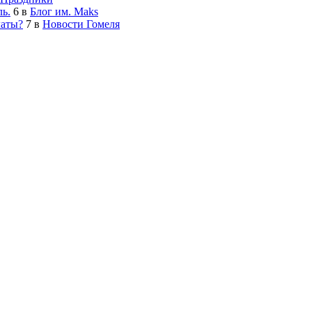
ь.
6
в
Блог им. Maks
латы?
7
в
Новости Гомеля