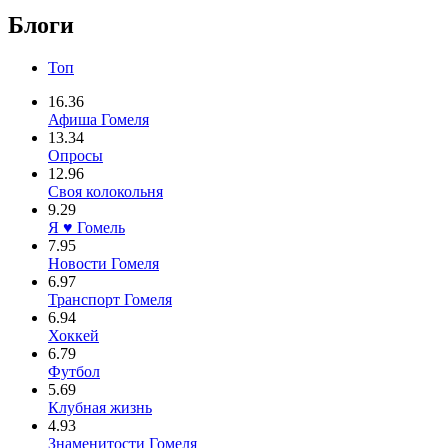
Блоги
Топ
16.36
Афиша Гомеля
13.34
Опросы
12.96
Своя колокольня
9.29
Я ♥ Гомель
7.95
Новости Гомеля
6.97
Транспорт Гомеля
6.94
Хоккей
6.79
Футбол
5.69
Клубная жизнь
4.93
Знаменитости Гомеля