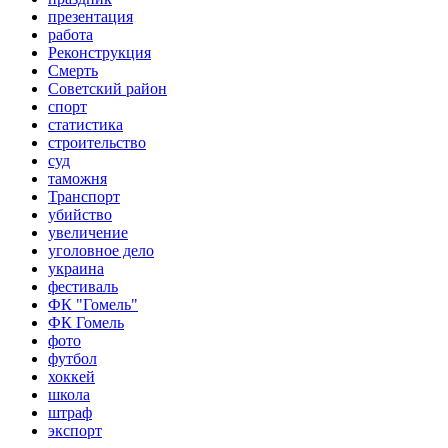
презентация
работа
Реконструкция
Смерть
Советский район
спорт
статистика
строительство
суд
таможня
Транспорт
убийство
увеличение
уголовное дело
украина
фестиваль
ФК "Гомель"
ФК Гомель
фото
футбол
хоккей
школа
штраф
экспорт