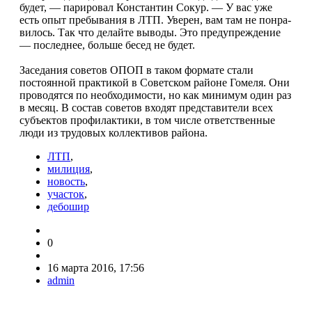
будет, — парировал Константин Сокур. — У вас уже
есть опыт пребывания в ЛТП. Уверен, вам там не понра­
вилось. Так что делай­те выводы. Это преду­преждение
— последнее, больше бесед не будет.
Заседания советов ОПОП в таком формате стали
постоянной прак­тикой в Советском рай­оне Гомеля. Они
прово­дятся по необходимости, но как минимум один раз
в месяц. В состав сове­тов входят представители всех
субъектов профилак­тики, в том числе ответ­ственные
люди из трудо­вых коллективов района.
ЛТП
,
милиция
,
новость
,
участок
,
дебошир
0
16 марта 2016, 17:56
admin