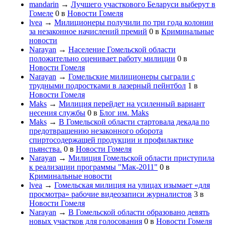
mandarin
→
Лучшего участкового Беларуси выберут в
Гомеле
0
в
Новости Гомеля
lvea
→
Милиционеры получили по три года колонии
за незаконное начислений премий
0
в
Криминальные
новости
Narayan
→
Население Гомельской области
положительно оценивает работу милиции
0
в
Новости Гомеля
Narayan
→
Гомельские милиционеры сыграли с
трудными подростками в лазерный пейнтбол
1
в
Новости Гомеля
Maks
→
Милиция перейдет на усиленный вариант
несения службы
0
в
Блог им. Maks
Maks
→
В Гомельской области стартовала декада по
предотвращению незаконного оборота
спиртосодержащей продукции и профилактике
пьянства.
0
в
Новости Гомеля
Narayan
→
Милиция Гомельской области приступила
к реализации программы "Мак-2011"
0
в
Криминальные новости
lvea
→
Гомельская милиция на улицах изымает «для
просмотра» рабочие видеозаписи журналистов
3
в
Новости Гомеля
Narayan
→
В Гомельской области образовано девять
новых участков для голосования
0
в
Новости Гомеля