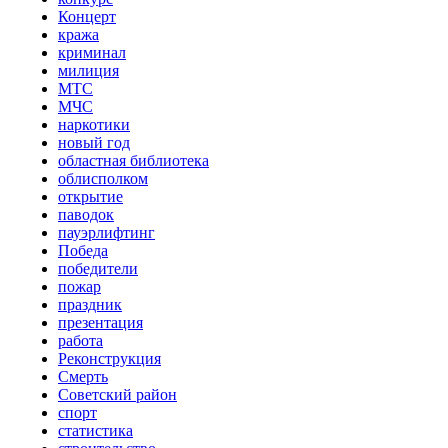
Концерт
кража
криминал
милиция
МТС
МЧС
наркотики
новый год
областная библиотека
облисполком
открытие
паводок
пауэрлифтинг
Победа
победители
пожар
праздник
презентация
работа
Реконструкция
Смерть
Советский район
спорт
статистика