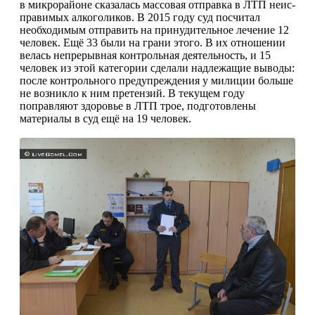
в микрорай­оне сказалась массовая отправка в ЛТП неис­
правимых алкоголиков. В 2015 году суд посчи­тал
необходимым отпра­вить на принудительное лечение 12
человек. Ещё 33 были на грани этого. В их отношении
велась непрерывная контроль­ная деятельность, и 15
человек из этой катего­рии сделали надлежащие выводы:
после контроль­ного предупреждения у милиции больше
не воз­никло к ним претензий. В текущем году
поправля­ют здоровье в ЛТП трое, подготовлены
материалы в суд ещё на 19 человек.