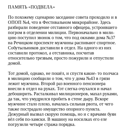
ПАМЯТЬ «ПОДВЕЛА»
По похожему сцена­рию заседание совета проходило и в
ОПОП №4, что в Фестиваль­ном микрорайоне. Здесь
разбирали поведение отставного офицера, устроившего
погром в отделении милиции. Первоначально в мили­
цию поступил звонок о том, что под окнами дома №37
на Речицком про­спекте мужчины распи­вают спиртное.
Собу­тыльников доставили в отдел. На одного из них
составили протокол, а отставника, посчитав
относительно трезвым, просто пожурили и отпу­стили
домой.
Тот домой, однако, не пошёл, и спустя какие- то полчаса
в милицию сообщили о том, что у дома №43 в грязи
лежит мужчина. Второй раз военного пенсионера
внесли в отдел на руках. Тот слегка очухался и начал
дебоширить. Рас­талкивал милиционе­ров, махал руками,
да так, что умудрился про­бить в стене дыру. Вско­ре
мужчине стало плохо, началась сильная рвота, от чего
также пострада­ло имущество опорно­го пункта.
Дежурный вызвал скорую помощь, но и с врачами буян
вёл себя по-хамски. В маши­ну на носилках его еле
погрузили четыре стра­жа порядка.