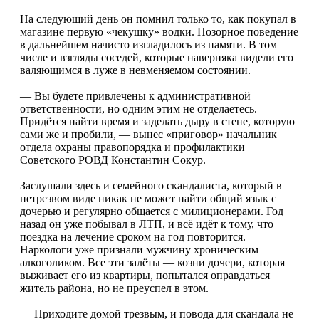
На следующий день он помнил только то, как покупал в
магазине первую «чекушку» вод­ки. Позорное поведение
в дальнейшем начисто изгладилось из памяти. В том
числе и взгляды соседей, которые навер­няка видели его
валяю­щимся в луже в невменя­емом состоянии.
— Вы будете привле­чены к административ­ной
ответственности, но одним этим не отделае­тесь.
Придётся найти вре­мя и заделать дыру в сте­не, которую
сами же и пробили, — вынес «при­говор» начальник
отдела охраны правопорядка и профилактики
Советского РОВД Константин Сокур.
Заслушали здесь и семейного скандалиста, который в
нетрезвом виде никак не может найти общий язык с
дочерью и регулярно общается с милиционерами. Год
назад он уже побывал в ЛТП, и всё идёт к тому, что
поездка на лечение сроком на год повторит­ся.
Наркологи уже при­знали мужчину хрони­ческим
алкоголиком. Все эти залёты — козни доче­ри, которая
выживает его из квартиры, попытался оправдаться
житель райо­на, но не преуспел в этом.
— Приходите домой трезвым, и повода для скандала не