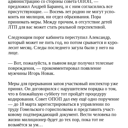
администра­цию со стороны сове­та ОПОП, —
предложил Андрей Баранец, и с ним согласились все
присут­ствующие. — Восемь лет родню не могут успо­
коить ни милиция, ни отдел образования. Пора
принимать меры. Меж­ду прочим, в отсутствие детей
ЛТП для вас может стать реальной перспек­тивой.
Следующим порог кабинета переступил Александр,
который может не пить год, но потом срывается и куро­
лесит месяц. Следы последнего загула были у него на
лице.
— Вот, пожалуйста, в пьяном виде полу­чил телесные
поврежде­ния, — прокомментиро­вал появление
мужчины Игорь Новак.
Меры для прерыва­ния запоя участковый инспектор уже
принял. Он договорился с нару­шителем порядка о том,
что в ближайшую суб­боту тот пройдёт проце­дуру
кодирования. Совет ОПОП дал ему ещё одно поручение
— до 18 мар­та зарегистрироваться в управлении по
труду Гомельского горисполко­ма и представить участ­
ковому подтверждающий документ. Вести челове­ка по
жизни милиционер будет до тех пор, пока тот не
возьмётся за ум…