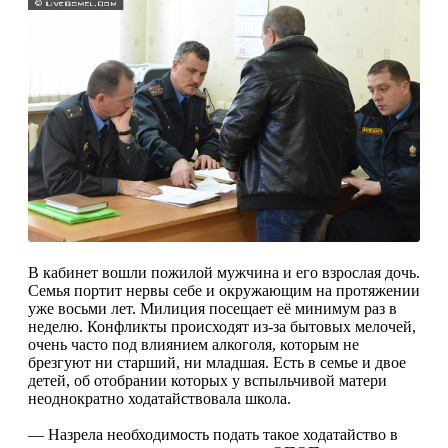
В кабинет вошли пожилой мужчина и его взрослая дочь.
Семья портит нервы себе и окружающим на протя­жении
уже восьми лет. Милиция посещает её минимум раз в
неделю. Конфликты происходят из-за бытовых мелочей,
очень часто под влияни­ем алкоголя, которым не
брезгуют ни старший, ни младшая. Есть в семье и двое
детей, об отобрании которых у вспыльчивой матери
неоднократно ходатайствовала школа.
— Назрела необходи­мость подать такое хода­тайство в