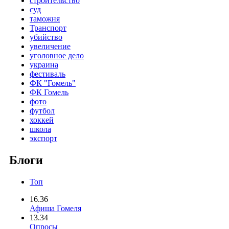
строительство
суд
таможня
Транспорт
убийство
увеличение
уголовное дело
украина
фестиваль
ФК "Гомель"
ФК Гомель
фото
футбол
хоккей
школа
экспорт
Блоги
Топ
16.36
Афиша Гомеля
13.34
Опросы