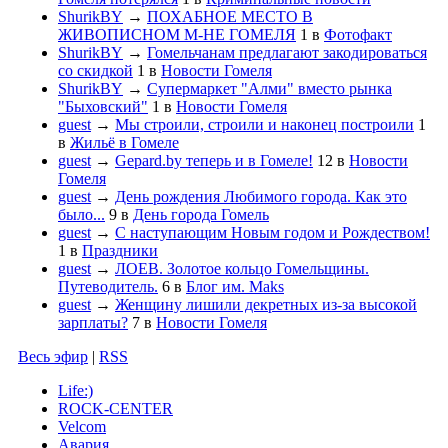
ShurikBY
→
ПОХАБНОЕ МЕСТО В
ЖИВОПИСНОМ М-НЕ ГОМЕЛЯ
1
в
Фотофакт
ShurikBY
→
Гомельчанам предлагают закодироваться
со скидкой
1
в
Новости Гомеля
ShurikBY
→
Супермаркет "Алми" вместо рынка
"Быховский"
1
в
Новости Гомеля
guest
→
Мы строили, строили и наконец построили
1
в
Жильё в Гомеле
guest
→
Gepard.by теперь и в Гомеле!
12
в
Новости
Гомеля
guest
→
День рождения Любимого города. Как это
было...
9
в
День города Гомель
guest
→
С наступающим Новым годом и Рождеством!
1
в
Праздники
guest
→
ЛОЕВ. Золотое кольцо Гомельщины.
Путеводитель.
6
в
Блог им. Maks
guest
→
Женщину лишили декретных из-за высокой
зарплаты?
7
в
Новости Гомеля
Весь эфир
|
RSS
Life:)
ROCK-CENTER
Velcom
Авария