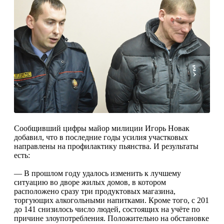
Сообщивший цифры майор милиции Игорь Новак
добавил, что в последние годы усилия участковых
направлены на профилактику пьян­ства. И результаты
есть:
— В прошлом году удалось изменить к луч­шему
ситуацию во дво­ре жилых домов, в кото­ром
расположено сразу три продуктовых мага­зина,
торгующих алко­гольными напитками. Кроме того, с 201
до 141 снизилось число людей, состоящих на учёте по
причине злоупотребле­ния. Положительно на обстановке