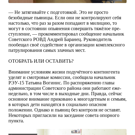
— Не затягивайте с подготовкой. Это не про­сто
безобидные пьяни­цы. Если они не контро­лируют себя
настолько, что раз за разом попада­ют в милицию, то
могут в состоянии опьянения совершить тяжёлое пре­
ступление, — проком­ментировал сообщение начальник
Советского РОВД Андрей Баранец. Руководитель
пообещал своё содействие в орга­низации комплексного
патрулирования самых злачных мест.
ОТОБРАТЬ ИЛИ ОСТАВИТЬ?
Внимание услови­ям жизни подучётно­го контингента
уде­лят и смотровые комис­сии, сообщила началь­ник
РЭУ-15 Татьяна Во­гинис. По распоряже­нию главы
администра­ции Советского райо­на они работают еже­
недельно, в том числе в выходные дни. Правда, сейчас
основное внима­ние приковано к много­детным и семьям,
в ко­торых дети находят­ся в социально опас­ном
положении. Одна­ко и пьяниц без контро­ля не оставят.
Некото­рых пригласили на за­седание совета опорно­го
пункта.