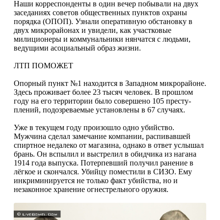
Наши корре­спонденты в один вечер побывали на двух
заседа­ниях советов обществен­ных пунктов охраны
порядка (ОПОП). Узна­ли оперативную обста­новку в
двух микрорайо­нах и увидели, как участ­ковые
милиционеры и коммунальники нянчатся с людьми,
ведущими асо­циальный образ жизни.
ЛТП ПОМОЖЕТ
Опорный пункт №1 находится в Западном микрорайоне.
Здесь про­живает более 23 тысяч человек. В прошлом
году на его территории было совершено 105 престу­
плений, подозреваемые установлены в 67 слу­чаях.
Уже в текущем году произошло одно убий­ство.
Мужчина сделал замечание компании, рас­пивавшей
спиртное неда­леко от магазина, однако в ответ услышал
брань. Он вспылил и выстре­лил в обидчика из нага­на
1914 года выпуска. Потерпевший получил ранение в
лёгкое и скон­чался. Убийцу поместили в СИЗО. Ему
инкрими­нируется не только факт убийства, но и
незакон­ное хранение огнестрель­ного оружия.