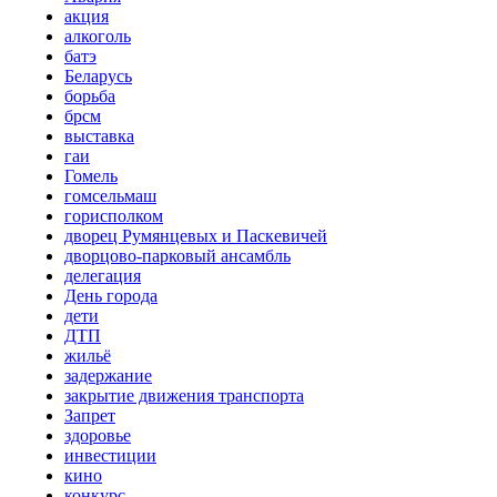
акция
алкоголь
батэ
Беларусь
борьба
брсм
выставка
гаи
Гомель
гомсельмаш
горисполком
дворец Румянцевых и Паскевичей
дворцово-парковый ансамбль
делегация
День города
дети
ДТП
жильё
задержание
закрытие движения транспорта
Запрет
здоровье
инвестиции
кино
конкурс