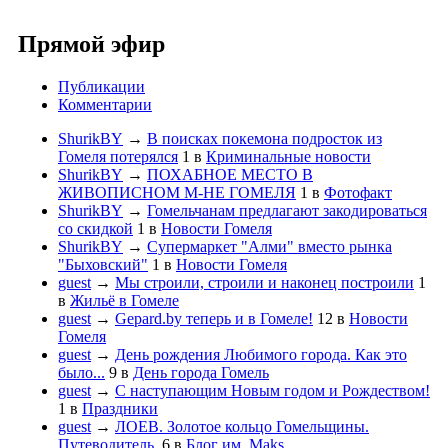
Прямой эфир
Публикации
Комментарии
ShurikBY
→
В поисках покемона подросток из
Гомеля потерялся
1
в
Криминальные новости
ShurikBY
→
ПОХАБНОЕ МЕСТО В
ЖИВОПИСНОМ М-НЕ ГОМЕЛЯ
1
в
Фотофакт
ShurikBY
→
Гомельчанам предлагают закодироваться
со скидкой
1
в
Новости Гомеля
ShurikBY
→
Супермаркет "Алми" вместо рынка
"Быховский"
1
в
Новости Гомеля
guest
→
Мы строили, строили и наконец построили
1
в
Жильё в Гомеле
guest
→
Gepard.by теперь и в Гомеле!
12
в
Новости
Гомеля
guest
→
День рождения Любимого города. Как это
было...
9
в
День города Гомель
guest
→
С наступающим Новым годом и Рождеством!
1
в
Праздники
guest
→
ЛОЕВ. Золотое кольцо Гомельщины.
Путеводитель.
6
в
Блог им. Maks