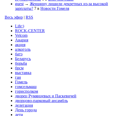
guest
→
Женщину лишили декретных из-за высокой
зарплаты?
7
в
Новости Гомеля
Весь эфир
|
RSS
Life:)
ROCK-CENTER
Velcom
Авария
акция
алкоголь
батэ
Беларусь
борьба
брсм
выставка
гаи
Гомель
гомсельмаш
горисполком
дворец Румянцевых и Паскевичей
дворцово-парковый ансамбль
делегация
День города
дети