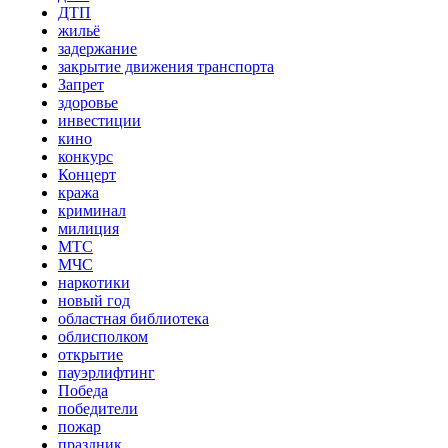
ДТП
жильё
задержание
закрытие движения транспорта
Запрет
здоровье
инвестиции
кино
конкурс
Концерт
кража
криминал
милиция
МТС
МЧС
наркотики
новый год
областная библиотека
облисполком
открытие
пауэрлифтинг
Победа
победители
пожар
праздник