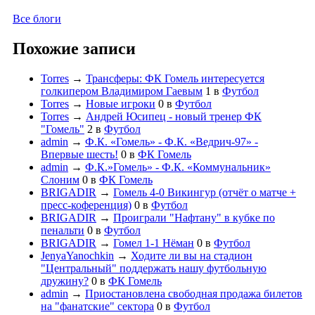
Все блоги
Похожие записи
Torres
→
Трансферы: ФК Гомель интересуется
голкипером Владимиром Гаевым
1
в
Футбол
Torres
→
Новые игроки
0
в
Футбол
Torres
→
Андрей Юсипец - новый тренер ФК
"Гомель"
2
в
Футбол
admin
→
Ф.К. «Гомель» - Ф.К. «Ведрич-97» -
Впервые шесть!
0
в
ФК Гомель
admin
→
Ф.К.»Гомель» - Ф.К. «Коммунальник»
Слоним
0
в
ФК Гомель
BRIGADIR
→
Гомель 4-0 Викингур (отчёт о матче +
пресс-коференция)
0
в
Футбол
BRIGADIR
→
Проиграли "Нафтану" в кубке по
пенальти
0
в
Футбол
BRIGADIR
→
Гомел 1-1 Нёман
0
в
Футбол
JenyaYanochkin
→
Ходите ли вы на стадион
"Центральный" поддержать нашу футбольную
дружину?
0
в
ФК Гомель
admin
→
Приостановлена свободная продажа билетов
на "фанатские" сектора
0
в
Футбол