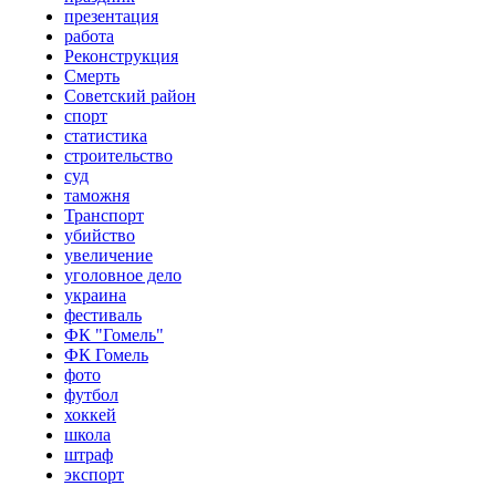
презентация
работа
Реконструкция
Смерть
Советский район
спорт
статистика
строительство
суд
таможня
Транспорт
убийство
увеличение
уголовное дело
украина
фестиваль
ФК "Гомель"
ФК Гомель
фото
футбол
хоккей
школа
штраф
экспорт