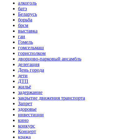
алкоголь
батэ
Беларусь
борьба
брсм
выставка
гаи
Гомель
гомсельмаш
горисполком
дворцово-парковый ансамбль
делегация
День города
дети
ДТП
жильё
задержание
закрытие движения транспорта
Запрет
здоровье
инвестиции
кино
конкурс
Концерт
кража