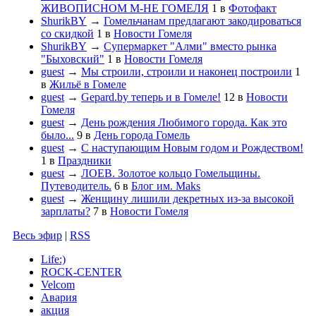
ЖИВОПИСНОМ М-НЕ ГОМЕЛЯ
1
в
Фотофакт
ShurikBY
→
Гомельчанам предлагают закодироваться
со скидкой
1
в
Новости Гомеля
ShurikBY
→
Супермаркет "Алми" вместо рынка
"Быховский"
1
в
Новости Гомеля
guest
→
Мы строили, строили и наконец построили
1
в
Жильё в Гомеле
guest
→
Gepard.by теперь и в Гомеле!
12
в
Новости
Гомеля
guest
→
День рождения Любимого города. Как это
было...
9
в
День города Гомель
guest
→
С наступающим Новым годом и Рождеством!
1
в
Праздники
guest
→
ЛОЕВ. Золотое кольцо Гомельщины.
Путеводитель.
6
в
Блог им. Maks
guest
→
Женщину лишили декретных из-за высокой
зарплаты?
7
в
Новости Гомеля
Весь эфир
|
RSS
Life:)
ROCK-CENTER
Velcom
Авария
акция