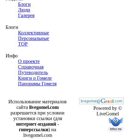
Блоги
Люди
Галерея
Блоги
Коллективные
Персональные
TOP
Инфо
О проекте
Справочная
Путеводитель
Книги о Гомеле
Панорамы Гомеля
Использование материалов
сайта
livegomel.com
Powered by ©
разрешается при условии
LiveGomel
установки ссылки (для
интернет-изданий -
гиперссылки
) на
livegomel.com