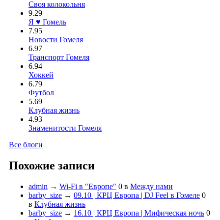
Своя колокольня
9.29
Я ♥ Гомель
7.95
Новости Гомеля
6.97
Транспорт Гомеля
6.94
Хоккей
6.79
Футбол
5.69
Клубная жизнь
4.93
Знаменитости Гомеля
Все блоги
Похожие записи
admin
→
Wi-Fi в "Европе"
0
в
Между нами
barby_size
→
09.10 | КРЦ Европа | DJ Feel в Гомеле
0
в
Клубная жизнь
barby_size
→
16.10 | КРЦ Европа | Мифическая ночь
0