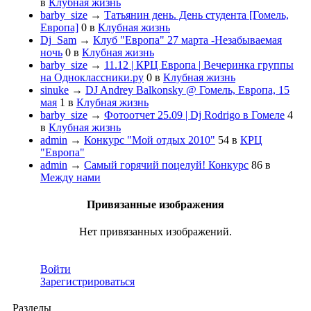
в
Клубная жизнь
barby_size
→
Татьянин день. День студента [Гомель,
Европа]
0
в
Клубная жизнь
Dj_Sam
→
Клуб "Европа" 27 марта -Незабываемая
ночь
0
в
Клубная жизнь
barby_size
→
11.12 | КРЦ Европа | Вечеринка группы
на Одноклассники.ру
0
в
Клубная жизнь
sinuke
→
DJ Andrey Balkonsky @ Гомель, Европа, 15
мая
1
в
Клубная жизнь
barby_size
→
Фотоотчет 25.09 | Dj Rodrigo в Гомеле
4
в
Клубная жизнь
admin
→
Конкурс "Мой отдых 2010"
54
в
КРЦ
"Европа"
admin
→
Самый горячий поцелуй! Конкурс
86
в
Между нами
Привязанные изображения
Нет привязанных изображений.
Войти
Зарегистрироваться
Разделы