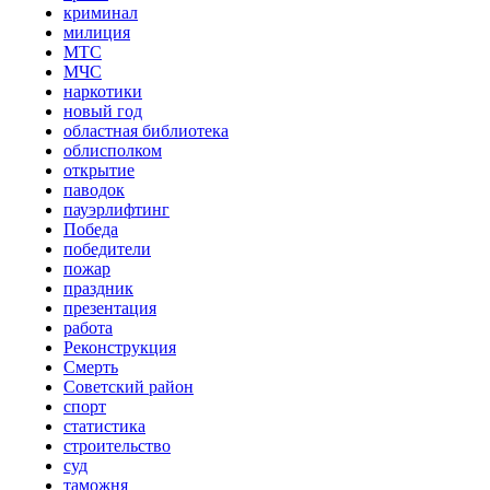
криминал
милиция
МТС
МЧС
наркотики
новый год
областная библиотека
облисполком
открытие
паводок
пауэрлифтинг
Победа
победители
пожар
праздник
презентация
работа
Реконструкция
Смерть
Советский район
спорт
статистика
строительство
суд
таможня