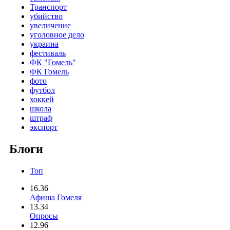
Транспорт
убийство
увеличение
уголовное дело
украина
фестиваль
ФК "Гомель"
ФК Гомель
фото
футбол
хоккей
школа
штраф
экспорт
Блоги
Топ
16.36
Афиша Гомеля
13.34
Опросы
12.96