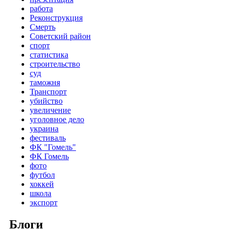
работа
Реконструкция
Смерть
Советский район
спорт
статистика
строительство
суд
таможня
Транспорт
убийство
увеличение
уголовное дело
украина
фестиваль
ФК "Гомель"
ФК Гомель
фото
футбол
хоккей
школа
экспорт
Блоги