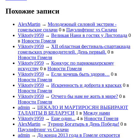
Похожие записи
AlexMartin
→
Молодежный силовой экстрим -
гомельские силачи
0
в
Пауэлифтинг vs Силачи
Viktoriy1959
→
Великая Нани в гостях у Листопада
0
в
Новости Гомеля
Viktoriy1959
→
XII областная фестиваль-спартакиада
гомельских руководителей. День первый.
0
в
Новости Гомеля
Viktoriy1959
→
Конкурс по парикмахерскому
искусству
0
в
Новости Гомеля
Viktoriy1959
→
Если хочешь быть здоров…
0
в
Новости Гомеля
Viktoriy1959
→
Искренность и доброта в красках
0
в
Новости Гомеля
Viktoriy1959
→
Отчего бы нам не жить в мире?
0
в
Новости Гомеля
admin
→
ЦЕКАЛО И МАРТИРОСЯН ВЫБИРАЮТ
ТАЛАНТЫ В БЕЛАРУСИ
1
в
Между нами
Viktoriy1959
→
Еще один...
4
в
Новости Гомеля
AlexMartin
→
Турнир Богатырь в День Победы!
0
в
Пауэлифтинг vs Силачи
admin
→
До конца 2013 года в Гомеле откроется