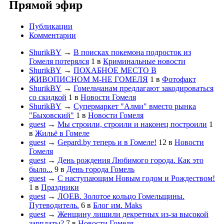
Прямой эфир
Публикации
Комментарии
ShurikBY
→
В поисках покемона подросток из
Гомеля потерялся
1
в
Криминальные новости
ShurikBY
→
ПОХАБНОЕ МЕСТО В
ЖИВОПИСНОМ М-НЕ ГОМЕЛЯ
1
в
Фотофакт
ShurikBY
→
Гомельчанам предлагают закодироваться
со скидкой
1
в
Новости Гомеля
ShurikBY
→
Супермаркет "Алми" вместо рынка
"Быховский"
1
в
Новости Гомеля
guest
→
Мы строили, строили и наконец построили
1
в
Жильё в Гомеле
guest
→
Gepard.by теперь и в Гомеле!
12
в
Новости
Гомеля
guest
→
День рождения Любимого города. Как это
было...
9
в
День города Гомель
guest
→
С наступающим Новым годом и Рождеством!
1
в
Праздники
guest
→
ЛОЕВ. Золотое кольцо Гомельщины.
Путеводитель.
6
в
Блог им. Maks
guest
→
Женщину лишили декретных из-за высокой
зарплаты?
7
в
Новости Гомеля