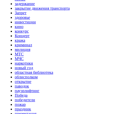
задержание
закрытие движения транспорта
Запрет
здоровье
инвестиции
кино
конкурс
Концерт
кража
криминал
милиция
МТС
МЧС
наркотики
новый год
областная библиотека
облисполком
открытие
паводок
пауэрлифтинг
Победа
победители
пожар
праздник
презентация