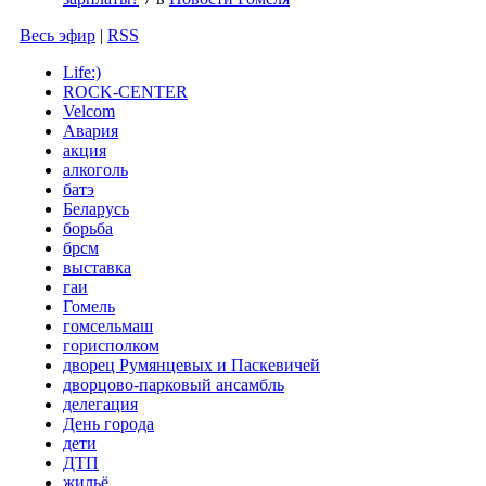
Весь эфир
|
RSS
Life:)
ROCK-CENTER
Velcom
Авария
акция
алкоголь
батэ
Беларусь
борьба
брсм
выставка
гаи
Гомель
гомсельмаш
горисполком
дворец Румянцевых и Паскевичей
дворцово-парковый ансамбль
делегация
День города
дети
ДТП
жильё