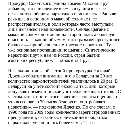
Прокурор Советского района Гомеля Михаил Прус
добавил, что в последнее время ситуация в сфере
незаконного оборота наркотиков изменилась. «Раньше
речь шла в основном о маковой соломке и ее
распространителях, в роли которых часто выступали
лица цыганской национальности. Сейчас цыгане с
маковой соломкой отошли на второй план, а большую
опасность — как по объемам, так и размаху преступного
бизнеса — приобрели синтетические наркотики. Тут
уже основные поставщики не цыгане. Синтетические
наркотики идут к нам из России, стран Балтии,
азиатских республик», — объяснил Прус.
Начальник отдела областной прокуратуры Николай
Ядченко обратил внимание, что в Беларуси за 20 лет
количество наркопотребителей увеличилось в 20 раз. В
Беларуси на учете состоит около 13 тыс. лиц, которые
допускают немедицинское употребление наркотиков. «С
учетом латентности этого явления эксперты оценивают,
что всего около 70 тысяч белорусов употребляют
наркотики», — подчеркнул Ядченко. По его словам, с
1990 года по 2009 годы количество зарегистрированных
преступлений, связанных с незаконным оборотом
наркотиков, увеличилось более чем в 11 раз.