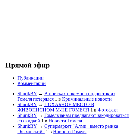
Прямой эфир
Публикации
Комментарии
ShurikBY
→
В поисках покемона подросток из
Гомеля потерялся
1
в
Криминальные новости
ShurikBY
→
ПОХАБНОЕ МЕСТО В
ЖИВОПИСНОМ М-НЕ ГОМЕЛЯ
1
в
Фотофакт
ShurikBY
→
Гомельчанам предлагают закодироваться
со скидкой
1
в
Новости Гомеля
ShurikBY
→
Супермаркет "Алми" вместо рынка
"Быховский"
1
в
Новости Гомеля