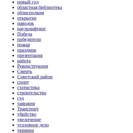
новый год
областная библиотека
облисполком
открытие
паводок
пауэрлифтинг
Победа
победители
пожар
праздник
презентация
работа
Реконструкция
Смерть
Советский район
спорт
статистика
строительство
суд
таможня
Транспорт
убийство
увеличение
уголовное дело
украина