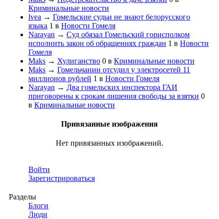
Криминальные новости
lvea
→
Гомельские судьи не знают белорусского
языка
1
в
Новости Гомеля
Narayan
→
Суд обязал Гомельский горисполком
исполнить закон об обращениях граждан
1
в
Новости
Гомеля
Maks
→
Хулиганство
0
в
Криминальные новости
Maks
→
Гомельчанин отсудил у электросетей 11
миллионов рублей
1
в
Новости Гомеля
Narayan
→
Два гомельских инспектора ГАИ
приговорены к срокам лишения свободы за взятки
0
в
Криминальные новости
Привязанные изображения
Нет привязанных изображений.
Войти
Зарегистрироваться
Разделы
Блоги
Люди