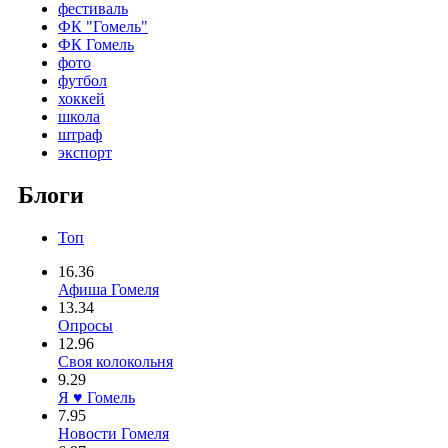
фестиваль
ФК "Гомель"
ФК Гомель
фото
футбол
хоккей
школа
штраф
экспорт
Блоги
Топ
16.36
Афиша Гомеля
13.34
Опросы
12.96
Своя колокольня
9.29
Я ♥ Гомель
7.95
Новости Гомеля