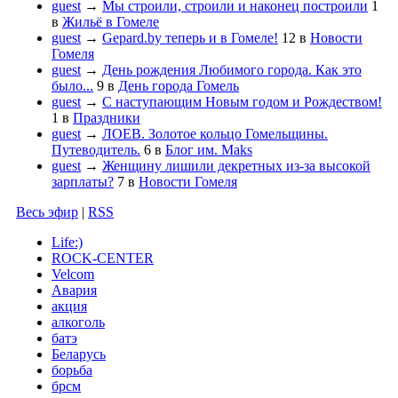
guest
→
Мы строили, строили и наконец построили
1
в
Жильё в Гомеле
guest
→
Gepard.by теперь и в Гомеле!
12
в
Новости
Гомеля
guest
→
День рождения Любимого города. Как это
было...
9
в
День города Гомель
guest
→
С наступающим Новым годом и Рождеством!
1
в
Праздники
guest
→
ЛОЕВ. Золотое кольцо Гомельщины.
Путеводитель.
6
в
Блог им. Maks
guest
→
Женщину лишили декретных из-за высокой
зарплаты?
7
в
Новости Гомеля
Весь эфир
|
RSS
Life:)
ROCK-CENTER
Velcom
Авария
акция
алкоголь
батэ
Беларусь
борьба
брсм