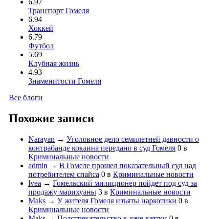
6.97
Транспорт Гомеля
6.94
Хоккей
6.79
Футбол
5.69
Клубная жизнь
4.93
Знаменитости Гомеля
Все блоги
Похожие записи
Narayan
→
Уголовное дело семилетней давности о
контрабанде кокаина передано в суд Гомеля
0
в
Криминальные новости
admin
→
В Гомеле прошел показательный суд над
потребителем спайса
0
в
Криминальные новости
lvea
→
Гомельский милиционер пойдет под суд за
продажу марихуаны
3
в
Криминальные новости
Maks
→
У жителя Гомеля изъяты наркотики
0
в
Криминальные новости
Maks
→
Подстрекательство к даче взятки
0
в