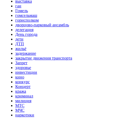
выставка
гаи
Гомель
гомсельмаш
горисполком
дворцово-парковый ансамбль
делегация
День города
дети
ДТП
жильё
задержание
закрытие движения транспорта
Запрет
здоровье
инвестиции
кино
конкурс
Концерт
кража
криминал
милиция
МТС
МЧС
наркотики